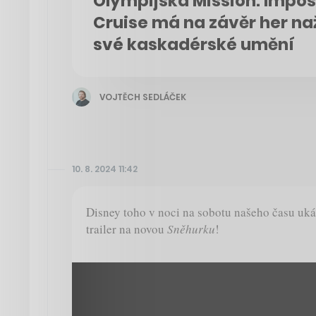
Olympijská Mission: Impos
Cruise má na závěr her na
své kaskadérské umění
VOJTĚCH SEDLÁČEK
10. 8. 2024 11:42
Disney toho v noci na sobotu našeho času uká
trailer na novou
Sněhurku
!