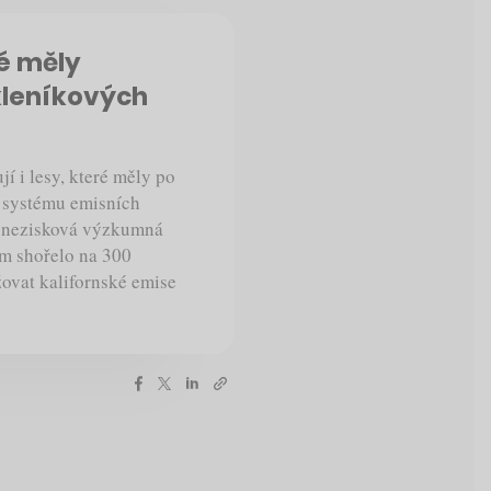
ré měly
kleníkových
í i lesy, které měly po
ě systému emisních
to nezisková výzkumná
m shořelo na 300
žovat kalifornské emise