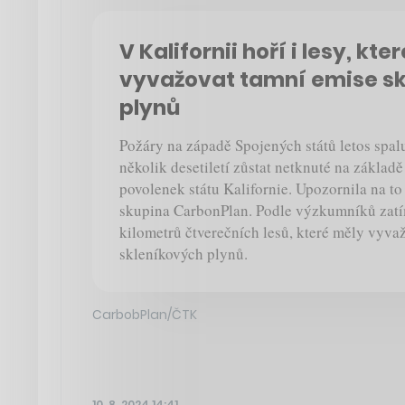
V Kalifornii hoří i lesy, kte
vyvažovat tamní emise s
plynů
Požáry na západě Spojených států letos spaluj
několik desetiletí zůstat netknuté na základ
povolenek státu Kalifornie. Upozornila na 
skupina CarbonPlan. Podle výzkumníků zatí
kilometrů čtverečních lesů, které měly vyva
skleníkových plynů.
CarbobPlan/ČTK
10. 8. 2024 14:41