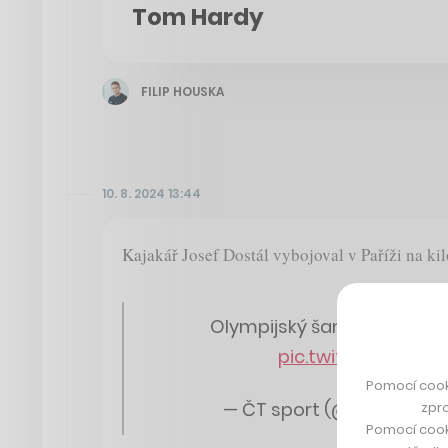
Tom Hardy
FILIP HOUSKA
10. 8. 2024 13:44
Kajakář Josef Dostál vybojoval v Paříži na k
Olympijský šampion. 🥹 Bra
pic.twitter.com/Tn
Pomocí cook
— ČT sport (@sportCT)
A
zpro
Pomocí cook