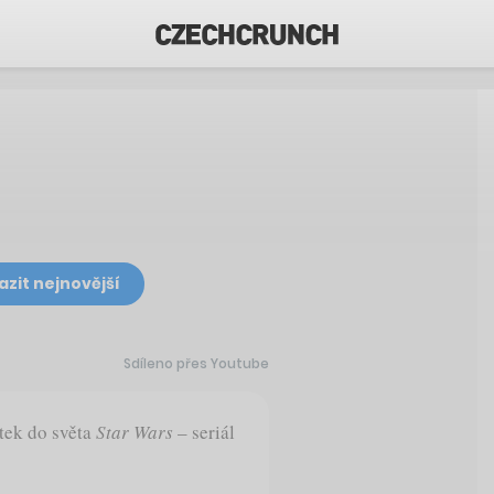
azit nejnovější
Sdíleno přes Youtube
stek do světa
Star Wars
– seriál