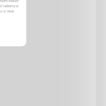
ívání našich
í, reklamy a
r.o. Více