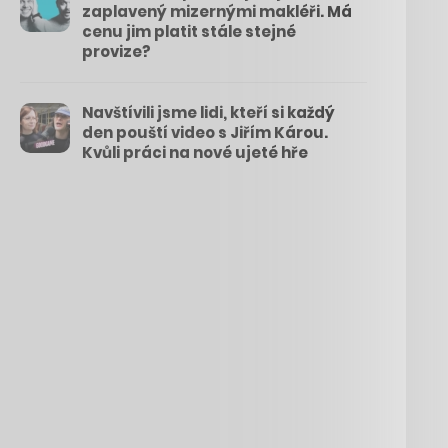
zaplavený mizernými makléři. Má
cenu jim platit stále stejné
provize?
Navštívili jsme lidi, kteří si každý
den pouští video s Jiřím Károu.
Kvůli práci na nové ujeté hře