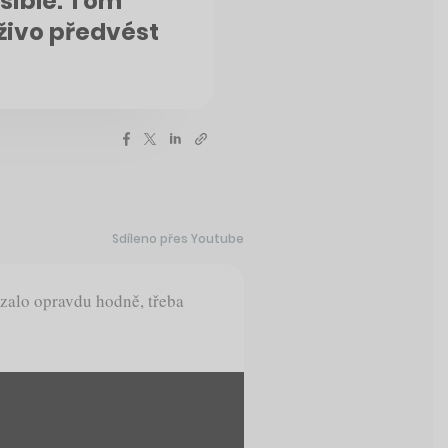
sible. Tom
živo předvést
Sdíleno přes Youtube
zalo opravdu hodně, třeba