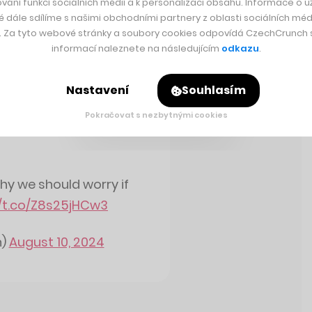
vání funkcí sociálních médií a k personalizaci obsahu. Informace o už
é dále sdílíme s našimi obchodními partnery z oblasti sociálních médi
y. Za tyto webové stránky a soubory cookies odpovídá CzechCrunch s.
informací naleznete na následujícím
odkazu
.
Sdíleno přes aplikaci Twitter
Nastavení
Souhlasím
Pokračovat s nezbytnými cookies
, stejně jako včely, mohly
hy we should worry if
//t.co/Z8s25jHCw3
n)
August 10, 2024