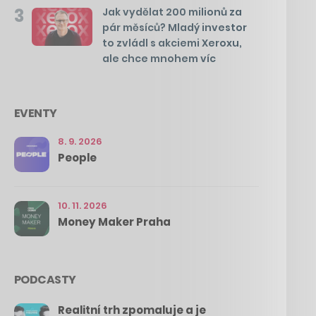
3
Jak vydělat 200 milionů za
pár měsíců? Mladý investor
to zvládl s akciemi Xeroxu,
ale chce mnohem víc
EVENTY
8. 9. 2026
People
10. 11. 2026
Money Maker Praha
PODCASTY
Realitní trh zpomaluje a je