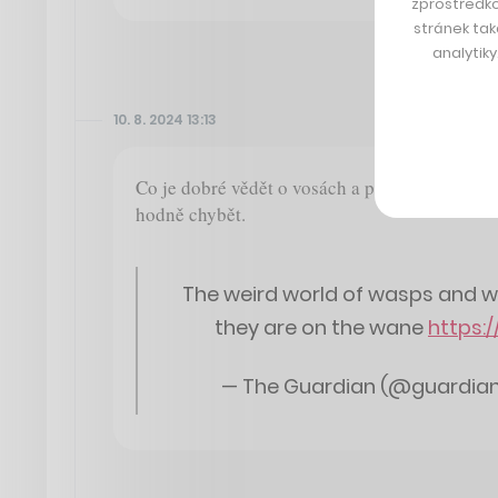
zprostředko
stránek tak
analytik
10. 8. 2024 13:13
Co je dobré vědět o vosách a proč by nám i ony
hodně chybět.
The weird world of wasps and w
they are on the wane
https:
— The Guardian (@guardia