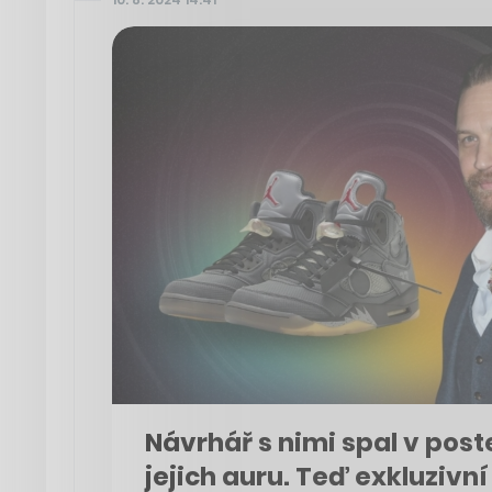
Návrhář s nimi spal v post
jejich auru. Teď exkluzivní