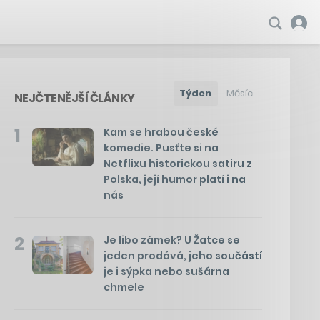
Týden
Měsíc
NEJČTENĚJŠÍ ČLÁNKY
1
Kam se hrabou české
komedie. Pusťte si na
Netflixu historickou satiru z
Polska, její humor platí i na
nás
2
Je libo zámek? U Žatce se
jeden prodává, jeho součástí
je i sýpka nebo sušárna
chmele