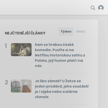
Týden
Měsíc
NEJČTENĚJŠÍ ČLÁNKY
1
Kam se hrabou české
komedie. Pusťte si na
Netflixu historickou satiru z
Polska, její humor platí i na
nás
2
Je libo zámek? U Žatce se
jeden prodává, jeho součástí
je i sýpka nebo sušárna
chmele