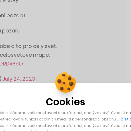
eni pozaru
u pozaru
be a to pro cely svet.
a celosvetove mape.
2ORDx69O
)
July 24, 2023
Cookies
ies ukládáme vaše nastavení a preferencí, analýze návštěvnosti naš
středkování funkcí sociálních médií a k personalizaci obsahu …
Číst 
ies ukládáme vaše nastavení a preferencí, analýze návštěvnosti naš