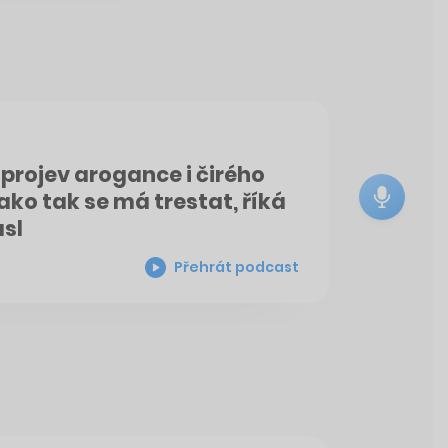
 projev arogance i čirého
jako tak se má trestat, říká
asl
Přehrát podcast