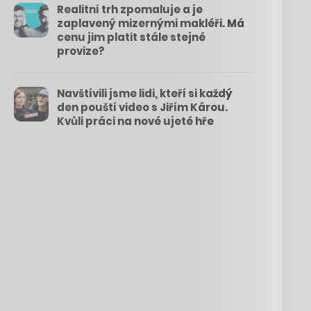
Realitní trh zpomaluje a je
zaplavený mizernými makléři. Má
cenu jim platit stále stejné
provize?
Navštívili jsme lidi, kteří si každý
den pouští video s Jiřím Károu.
Kvůli práci na nové ujeté hře