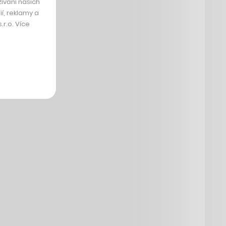
ívání našich
í, reklamy a
r.o. Více