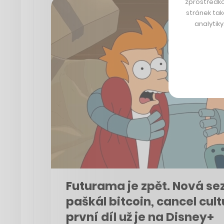
zprostředko
stránek tak
analytik
Futurama je zpět. Nová se
paškál bitcoin, cancel cult
první díl už je na Disney+