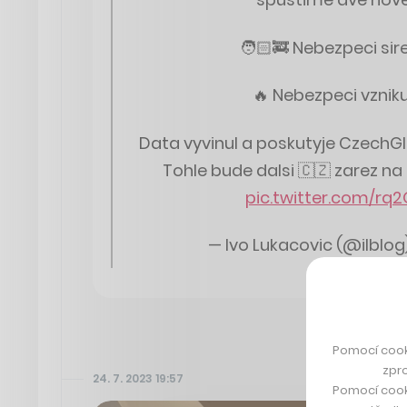
🧑🏻‍🚒 Nebezpeci sir
🔥 Nebezpeci vznik
Data vyvinul a poskutyje CzechGlo
Tohle bude dalsi 🇨🇿 zarez n
pic.twitter.com/rq
— Ivo Lukacovic (@ilblog
Pomocí cook
zpro
24. 7. 2023 19:57
Pomocí cook