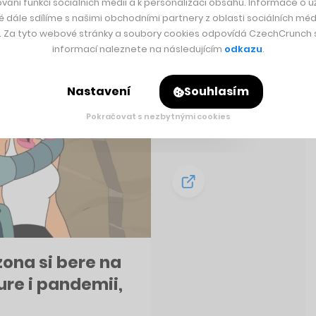
vání funkcí sociálních médií a k personalizaci obsahu. Informace o už
é dále sdílíme s našimi obchodními partnery z oblasti sociálních médi
y. Za tyto webové stránky a soubory cookies odpovídá CzechCrunch s.
informací naleznete na následujícím
odkazu
.
Nastavení
Souhlasím
Pokračovat s nezbytnými cookies
zona si bere na
ure i pandemii,