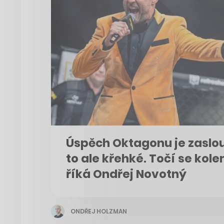
Úspěch Oktagonu je zaslou
to ale křehké. Točí se kole
říká Ondřej Novotný
ONDŘEJ HOLZMAN