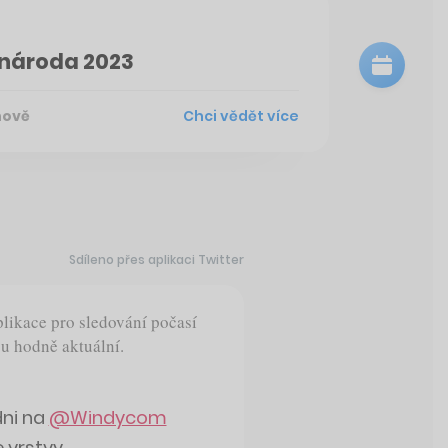
 národa 2023
hově
Chci vědět více
Sdíleno přes aplikaci Twitter
likace pro sledování počasí
ou hodně aktuální.
dni na
@Windycom
 vrstvy.