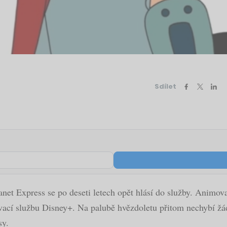
Sdílet
lanet Express se po deseti letech opět hlásí do služby. Anim
vací službu Disney+. Na palubě hvězdoletu přitom nechybí žád
sy.