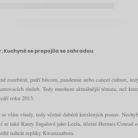
r. Kuchyně se propojila se zahradou
 rozebírat, patří bitcoin, pandemie nebo cancel culture, ted
eamovacích služeb. Tedy mnohem aktuálnější témata, než která
září roku 2013.
 se vším všudy, tedy včetně dabérů kreslených postav. Nechy
ací se také Katey Sagalová jako Leela, účetní Hermes Conrad 
stihl nahrát repliky Kwanzaabota.