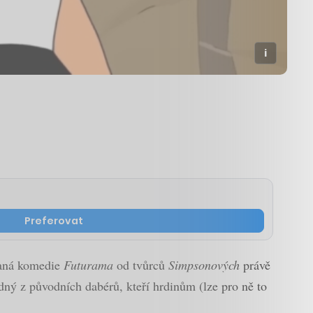
Preferovat
ovaná komedie
Futurama
od tvůrců
Simpsonových
právě
ný z původních dabérů, kteří hrdinům (lze pro ně to