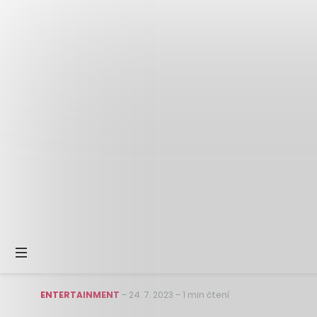
ENTERTAINMENT
–
24. 7. 2023
–
1 min čtení