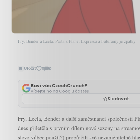
Fry, Bender a Leela. Parta z Planet Expressu a Futuramy je zpátky
Uložit
0
0
Zobrazit
komentáře
Baví vás CzechCrunch?
Vídejte ho na Googlu častěji.
Sledovat
Fry, Leela, Bender a další zaměstnanci společnosti P
dnes přiletěla s prvním dílem nové sezony na streamo
slovo vůbec použít?) propůjčili své nezaměnitelné hla