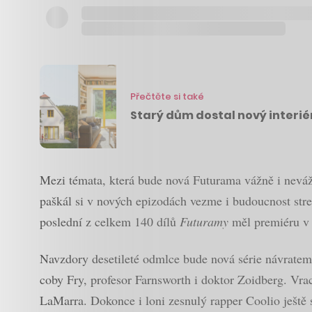
Přečtěte si také
Starý dům dostal nový interié
Mezi témata, která bude nová Futurama vážně i nevážně
paškál si v nových epizodách vezme i budoucnost str
poslední z celkem 140 dílů
Futuramy
měl premiéru v 
Navzdory desetileté odmlce bude nová série návratem
coby Fry, profesor Farnsworth i doktor Zoidberg. Vr
LaMarra. Dokonce i loni zesnulý rapper Coolio ještě 