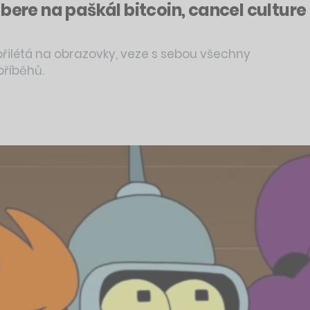
ere na paškál bitcoin, cancel culture i
řilétá na obrazovky, veze s sebou všechny
příběhů.