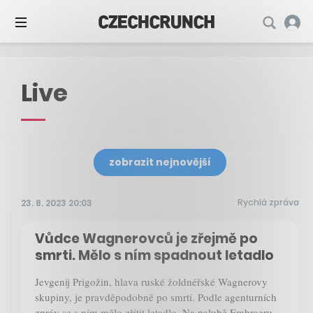
Live
zobrazit nejnovější
Rychlá zpráva
23. 8. 2023 20:03
Vůdce Wagnerovců je zřejmě po
smrti. Mělo s ním spadnout letadlo
Jevgenij Prigožin, hlava ruské žoldnéřské Wagnerovy
skupiny, je pravděpodobně po smrti. Podle agenturních
zpráv se s ním mělo zřítit letadlo. Na palubě Embraeru,