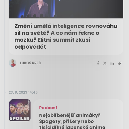
Změní umělá inteligence rovnováhu
sil na světě? A co nám řekne o
mozku? Elitní summit zkusí
odpovědět
LUBOŠ KREČ
23. 8. 2023 14:45
Podcast
Nejoblíbenější animáky?
Špagety, příšery nebo
tisícidílné japonské anime