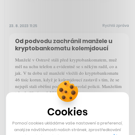
Rychlá zpráva
23. 8. 2023 11:25
Od podvodu zachránil manžele u
kryptobankomatu kolemjdoucí
Manželé v Ostravě stáli před kryptobankomatem, muž
měl na uchu telefon a evidentně se s někým radil, co a
jak. V tu dobu už manželé vložili do kryptobankomatu
46 tisíc korun, když je kolemjdoucí zastavil s tím, že se
nejspíš stali oběťmi podvodu a zavolal policii. Manželům
tak ušetřil víc než 250 tisíc korun.
Cookies
ČT24
Pomocí cookies ukládáme vaše nastavení a preferencí,
analýze návštěvnosti našich stránek, zprostředkování