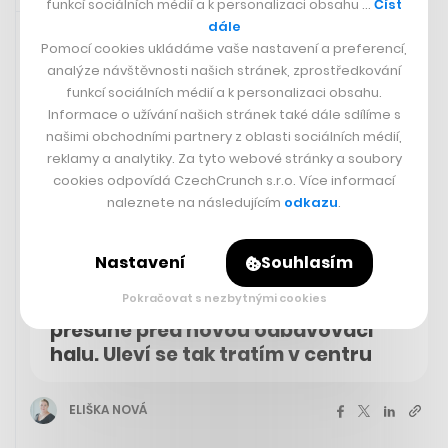
funkcí sociálních médií a k personalizaci obsahu …
Číst
23. 8. 2023 10:45
dále
Pomocí cookies ukládáme vaše nastavení a preferencí,
analýze návštěvnosti našich stránek, zprostředkování
funkcí sociálních médií a k personalizaci obsahu.
Informace o užívání našich stránek také dále sdílíme s
našimi obchodními partnery z oblasti sociálních médií,
reklamy a analytiky. Za tyto webové stránky a soubory
cookies odpovídá CzechCrunch s.r.o. Více informací
naleznete na následujícím
odkazu
.
Nastavení
Souhlasím
Pokračovat s nezbytnými cookies
Pražská zastávka Hlavní nádraží se
přesune před novou odbavovací
halu. Uleví se tak tratím v centru
ELIŠKA NOVÁ