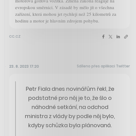
motorová golfová vozítka. Změna zákona reaguje na
evropskou směrnici. V zásadě by mělo jít o všechna
zařízení, která mohou jet rychleji než 25 kilometrů za
hodinu a motor je hlavním zdrojem pohybu.
cc.cz
Sdíleno přes aplikaci Twitter
23. 8. 2023 17:20
Petr Fiala dnes novinářům řekl, že
podstatné pro něj je to, že šlo o
náhodné setkání, na odchod
ministra z vlády by podle něj bylo,
kdyby schůzka byla plánovaná.