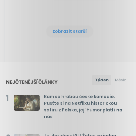
zobrazit starší
Týden
Měsíc
NEJČTENĚJŠÍ ČLÁNKY
1
Kam se hrabou české komedie.
Pusťte si na Netflixu historickou
satiru z Polska, její humor platí i na
nás
Je libo zámek? U Žatce se jeden