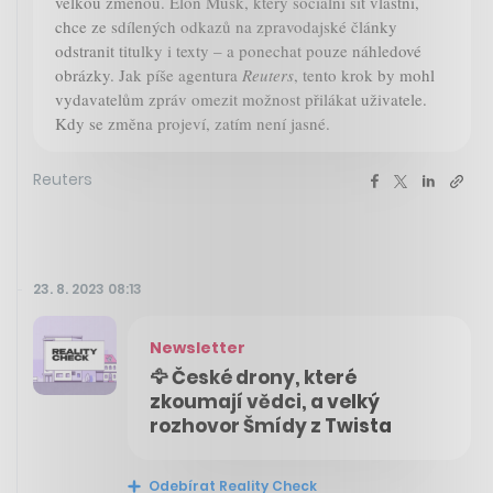
velkou změnou. Elon Musk, který sociální síť vlastní,
chce ze sdílených odkazů na zpravodajské články
odstranit titulky i texty – a ponechat pouze náhledové
obrázky. Jak píše agentura
Reuters
, tento krok by mohl
vydavatelům zpráv omezit možnost přilákat uživatele.
Kdy se změna projeví, zatím není jasné.
Reuters
23. 8. 2023 08:13
Newsletter
🦅 České drony, které
zkoumají vědci, a velký
rozhovor Šmídy z Twista
Odebírat Reality Check