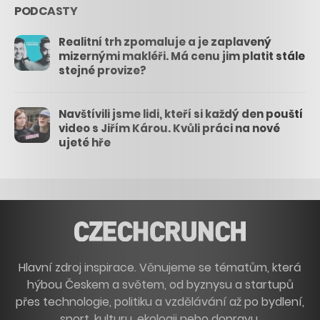
PODCASTY
Realitní trh zpomaluje a je zaplavený
mizernými makléři. Má cenu jim platit stále
stejné provize?
Navštívili jsme lidi, kteří si každý den pouští
video s Jiřím Károu. Kvůli práci na nové
ujeté hře
Hlavní zdroj inspirace. Věnujeme se tématům, která
hýbou Českem a světem, od byznysu a startupů
přes technologie, politiku a vzdělávání až po bydlení,
sport, kulturu, ekologii nebo dopravu.