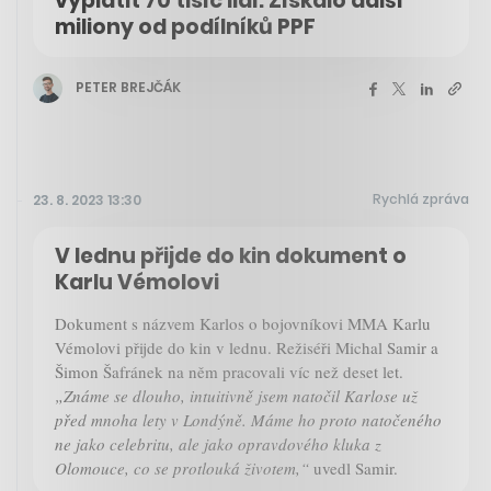
vyplatit 70 tisíc lidí. Získalo další
miliony od podílníků PPF
PETER BREJČÁK
Rychlá zpráva
23. 8. 2023 13:30
V lednu přijde do kin dokument o
Karlu Vémolovi
Dokument s názvem Karlos o bojovníkovi MMA Karlu
Vémolovi přijde do kin v lednu. Režiséři Michal Samir a
Šimon Šafránek na něm pracovali víc než deset let.
„Známe se dlouho, intuitivně jsem natočil Karlose už
před mnoha lety v Londýně. Máme ho proto natočeného
ne jako celebritu, ale jako opravdového kluka z
Olomouce, co se protlouká životem,“
uvedl Samir.