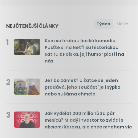
Týden
Měsíc
NEJČTENĚJŠÍ ČLÁNKY
1
Kam se hrabou české komedie.
Pusťte si na Netflixu historickou
satiru z Polska, její humor platí i na
nás
2
Je libo zámek? U Žatce se jeden
prodává, jeho součástí je i sýpka
nebo sušárna chmele
3
Jak vydělat 200 milionů za pár
měsíců? Mladý investor to zvládl s
akciemi Xeroxu, ale chce mnohem víc