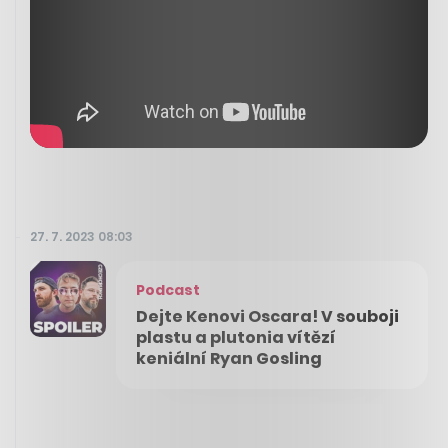
27. 7. 2023 08:03
Podcast
Dejte Kenovi Oscara! V souboji
plastu a plutonia vítězí
keniální Ryan Gosling