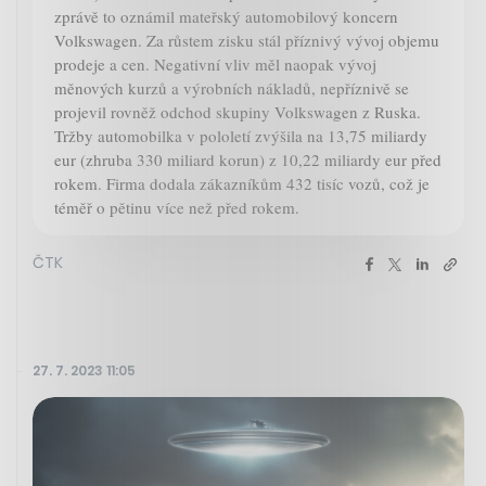
zprávě to oznámil mateřský automobilový koncern
Volkswagen. Za růstem zisku stál příznivý vývoj objemu
prodeje a cen. Negativní vliv měl naopak vývoj
měnových kurzů a výrobních nákladů, nepříznivě se
projevil rovněž odchod skupiny Volkswagen z Ruska.
Tržby automobilka v pololetí zvýšila na 13,75 miliardy
eur (zhruba 330 miliard korun) z 10,22 miliardy eur před
rokem. Firma dodala zákazníkům 432 tisíc vozů, což je
téměř o pětinu více než před rokem.
ČTK
27. 7. 2023 11:05