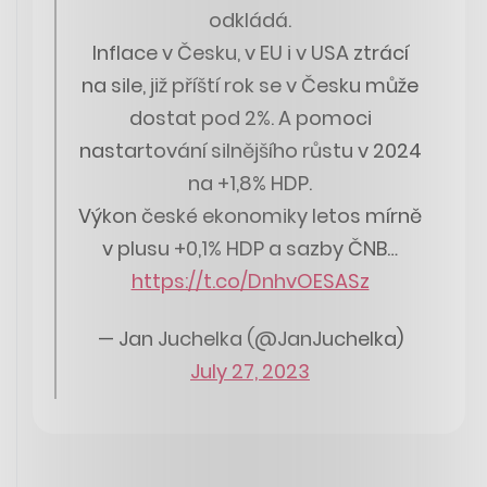
odkládá.
Inflace v Česku, v EU i v USA ztrácí
na sile, již příští rok se v Česku může
dostat pod 2%. A pomoci
nastartování silnějšího růstu v 2024
na +1,8% HDP.
Výkon české ekonomiky letos mírně
v plusu +0,1% HDP a sazby ČNB…
https://t.co/DnhvOESASz
— Jan Juchelka (@JanJuchelka)
July 27, 2023