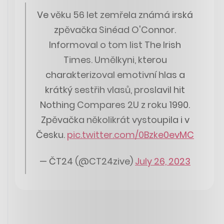
Ve věku 56 let zemřela známá irská
zpěvačka Sinéad O'Connor.
Informoval o tom list The Irish
Times. Umělkyni, kterou
charakterizoval emotivní hlas a
krátký sestřih vlasů, proslavil hit
Nothing Compares 2U z roku 1990.
Zpěvačka několikrát vystoupila i v
Česku.
pic.twitter.com/0Bzke0evMC
— ČT24 (@CT24zive)
July 26, 2023