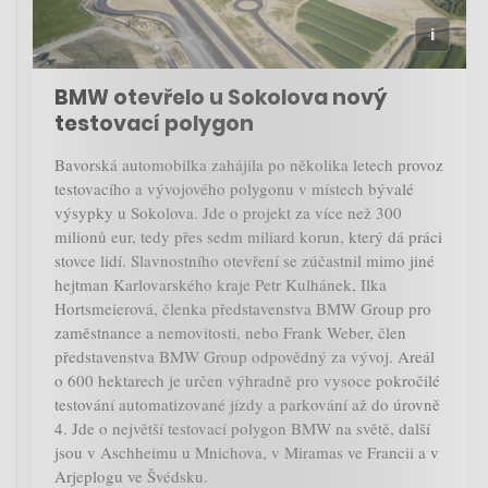
BMW otevřelo u Sokolova nový
testovací polygon
Bavorská automobilka zahájila po několika letech provoz
testovacího a vývojového polygonu v místech bývalé
výsypky u Sokolova. Jde o projekt za více než 300
milionů eur, tedy přes sedm miliard korun, který dá práci
stovce lidí. Slavnostního otevření se zúčastnil mimo jiné
hejtman Karlovarského kraje Petr Kulhánek, Ilka
Hortsmeierová, členka představenstva BMW Group pro
zaměstnance a nemovitosti, nebo Frank Weber, člen
představenstva BMW Group odpovědný za vývoj. Areál
o 600 hektarech je určen výhradně pro vysoce pokročilé
testování automatizované jízdy a parkování až do úrovně
4. Jde o největší testovací polygon BMW na světě, další
jsou v Aschheimu u Mnichova, v Miramas ve Francii a v
Arjeplogu ve Švédsku.