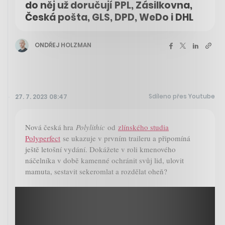
do něj už doručují PPL, Zásilkovna,
Česká pošta, GLS, DPD, WeDo i DHL
ONDŘEJ HOLZMAN
Sdíleno přes Youtube
27. 7. 2023 08:47
Nová česká hra
Polylithic
od
zlínského studia
Polyperfect
se ukazuje v prvním traileru a připomíná
ještě letošní vydání. Dokážete v roli kmenového
náčelníka v době kamenné ochránit svůj lid, ulovit
mamuta, sestavit sekeromlat a rozdělat oheň?