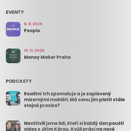
EVENTY
8. 9. 2026
People
10. 11. 2026
Money Maker Praha
PODCASTY
Realitní trh zpomaluje a je zaplavený
mizernými makléři. Má cenu jim platit stále
stejné provize?
Navštívili jsme lidi, kteří si každý den pouští
video s Jiřím Károu. Kvůli práci na nové