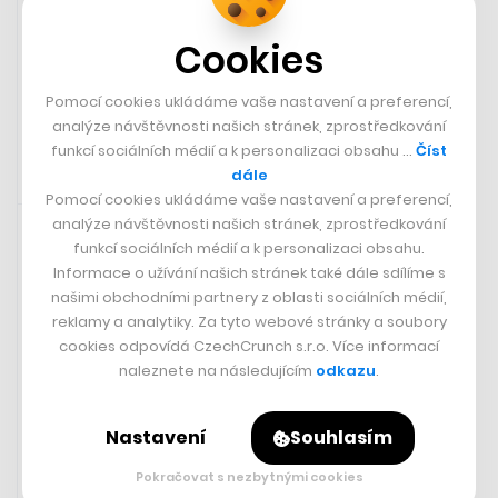
— Latest in space
(@latestinspace)
July 26, 2023
Cookies
Pomocí cookies ukládáme vaše nastavení a preferencí,
analýze návštěvnosti našich stránek, zprostředkování
funkcí sociálních médií a k personalizaci obsahu …
Číst
dále
Pomocí cookies ukládáme vaše nastavení a preferencí,
Doporučujeme
27. 7. 2023 06:31
analýze návštěvnosti našich stránek, zprostředkování
funkcí sociálních médií a k personalizaci obsahu.
„Knižní trh v Rakousku a Německu
Informace o užívání našich stránek také dále sdílíme s
je v mnoha ohledech jiný než
našimi obchodními partnery z oblasti sociálních médií,
český. Použité knihy se tam
reklamy a analytiky. Za tyto webové stránky a soubory
cookies odpovídá CzechCrunch s.r.o. Více informací
prodávají mnohem častěji a jsou
naleznete na následujícím
odkazu
.
běžně k dostání třeba na
Amazonu.“
Nastavení
Souhlasím
- Dominik Gazdoš, šéf Knihobotu
Čtěte dále
Pokračovat s nezbytnými cookies