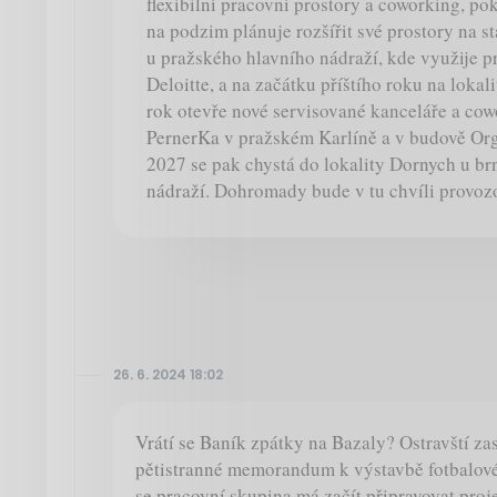
flexibilní pracovní prostory a coworking, po
na podzim plánuje rozšířit své prostory na st
u pražského hlavního nádraží, kde využije p
Deloitte, a na začátku příštího roku na lokali
rok otevře nové servisované kanceláře a co
PernerKa v pražském Karlíně a v budově Org
2027 se pak chystá do lokality Dornych u b
nádraží. Dohromady bude v tu chvíli provozo
26. 6. 2024 18:02
Vrátí se Baník zpátky na Bazaly? Ostravští zas
pětistranné memorandum k výstavbě fotbalové
se pracovní skupina má začít připravovat proj