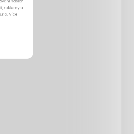
ívání našich
í, reklamy a
r.o. Více