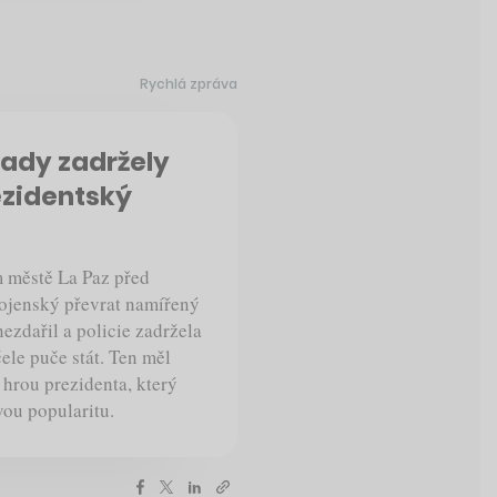
Rychlá zpráva
řady zadržely
ezidentský
m městě La Paz před
vojenský převrat namířený
ezdařil a policie zadržela
ele puče stát. Ten měl
 hrou prezidenta, který
vou popularitu.