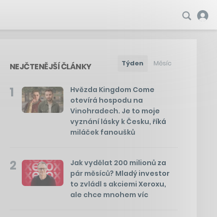
Týden
Měsíc
NEJČTENĚJŠÍ ČLÁNKY
1
Hvězda Kingdom Come
otevírá hospodu na
Vinohradech. Je to moje
vyznání lásky k Česku, říká
miláček fanoušků
2
Jak vydělat 200 milionů za
pár měsíců? Mladý investor
to zvládl s akciemi Xeroxu,
ale chce mnohem víc