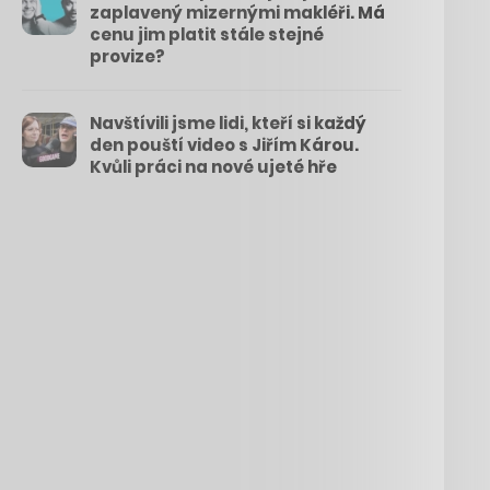
zaplavený mizernými makléři. Má
cenu jim platit stále stejné
provize?
Navštívili jsme lidi, kteří si každý
den pouští video s Jiřím Károu.
Kvůli práci na nové ujeté hře