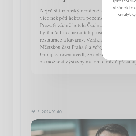
zprostředko
stránek tak
Největší tuzemský rezidenční stavitel Centr
analytik
více než pěti hektarů pozemků u stanice met
Praze 8 včetně hotelu Čechie. Plánuje tu post
bytů a řadu komerčních prostorů pro drobné
restaurace a kavárny. Vzniknou zde také ord
Městskou část Praha 8 a veřejný prostor s ro
Group zároveň uvedl, že celkové příspěvky p
za možnost výstavby na tomto místě přesahu
26. 6. 2024 19:40