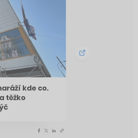
aráží kde co.
a těžko
kýč