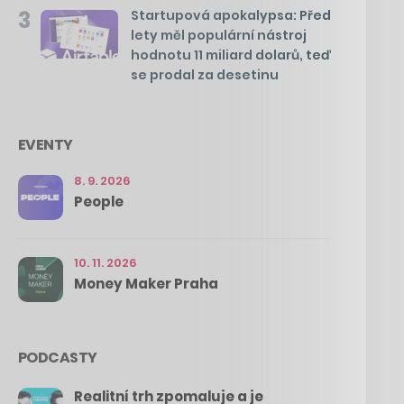
3
Startupová apokalypsa: Před
lety měl populární nástroj
hodnotu 11 miliard dolarů, teď
se prodal za desetinu
EVENTY
8. 9. 2026
People
10. 11. 2026
Money Maker Praha
PODCASTY
Realitní trh zpomaluje a je