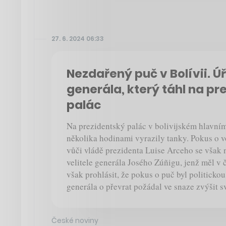
27. 6. 2024 06:33
Nezdařený puč v Bolívii. Ú
generála, který táhl na pr
palác
Na prezidentský palác v bolivijském hlavní
několika hodinami vyrazily tanky. Pokus o 
vůči vládě prezidenta Luise Arceho se však n
velitele generála Josého Zúñigu, jenž měl v č
však prohlásit, že pokus o puč byl politickou
generála o převrat požádal ve snaze zvýšit s
České noviny