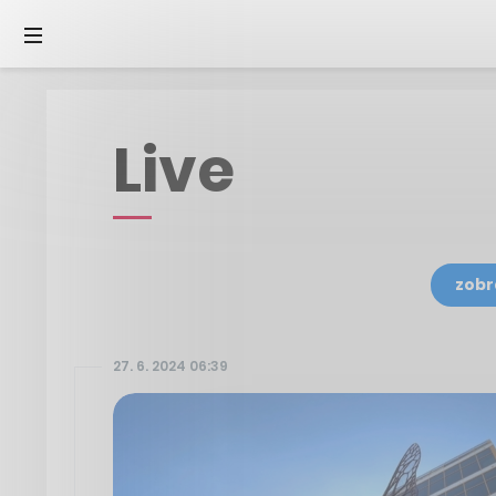
Live
zobr
27. 6. 2024 06:39