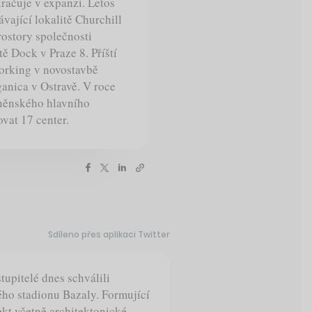
kračuje v expanzi. Letos
ávající lokalitě Churchill
rostory společnosti
tě Dock v Praze 8. Příští
working v novostavbě
anica v Ostravě. V roce
rněnského hlavního
vat 17 center.
Sdíleno přes aplikaci Twitter
tupitelé dnes schválili
ho stadionu Bazaly. Formující
ekt včetně architektonické