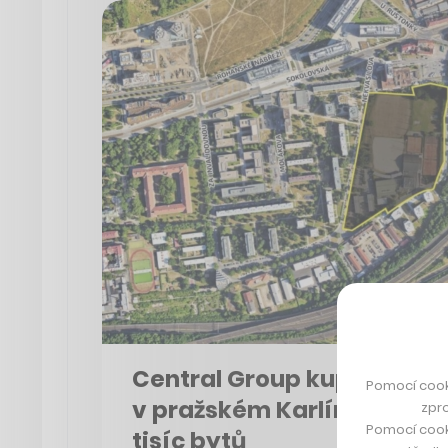
Central Group kupuje po
Pomocí cook
v pražském Karlíně, kde p
zpro
Pomocí cook
tisíc bytů