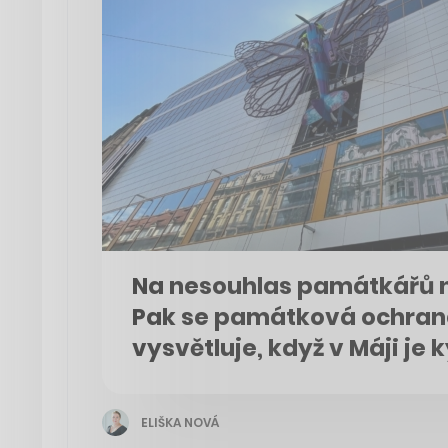
Na nesouhlas památkářů n
Pak se památková ochran
vysvětluje, když v Máji je 
ELIŠKA NOVÁ