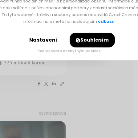
vání funkcí sociálních médií a k personalizaci obsahu. Informace o už
é dále sdílíme s našimi obchodními partnery z oblasti sociálních médi
al Group oznámil akvizici
y. Za tyto webové stránky a soubory cookies odpovídá CzechCrunch s.
ra Invalidovna v Karlíně v
informací naleznete na následujícím
odkazu
.
avit více než tisíc nových
 služby, obchody,
Nastavení
Souhlasím
inace a kanceláře pro
zsáhlou zelení. Central
Pokračovat s nezbytnými cookies
ro Prahu a městskou část
jí 325 milionů korun.
Rychlá zpráva