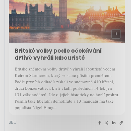
Britské volby podle očekávání
drtivě vyhráli labouristé
Britské sněmovní volby drtivě vyhráli labouristé vedení
Keirem Starmerem, který se stane příštím premiérem.
Podle prvních odhadů získali ve sněmovně 410 křesel,
druzí konzervativci, kteří vládli posledních 14 let, jen
131 zákonodárců. Jde o jejich historicky nejhorší prohru.
Posílili také liberální demokraté a 13 mandátů má také
populista Nigel Farage.
BBC