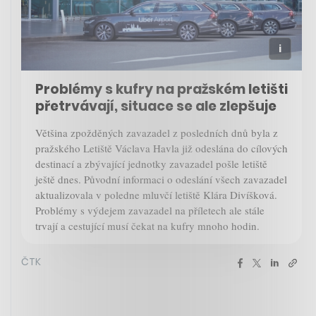
Problémy s kufry na pražském letišti
přetrvávají, situace se ale zlepšuje
Většina zpožděných zavazadel z posledních dnů byla z
pražského Letiště Václava Havla již odeslána do cílových
destinací a zbývající jednotky zavazadel pošle letiště
ještě dnes. Původní informaci o odeslání všech zavazadel
aktualizovala v poledne mluvčí letiště Klára Divíšková.
Problémy s výdejem zavazadel na příletech ale stále
trvají a cestující musí čekat na kufry mnoho hodin.
ČTK