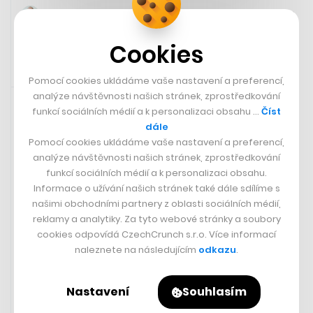
LUBOŠ KREČ
Cookies
Pomocí cookies ukládáme vaše nastavení a preferencí,
Zaujalo nás
4. 7. 2024 20:24
analýze návštěvnosti našich stránek, zprostředkování
funkcí sociálních médií a k personalizaci obsahu …
Číst
dále
Bitcoin se ponořil pod hodnotu 58 tisíc dolarů, což je
Pomocí cookies ukládáme vaše nastavení a preferencí,
nejméně od počátku května a poměrně hluboko pod
analýze návštěvnosti našich stránek, zprostředkování
březnovými maximy přesahujícími 73 tisíc dolarů.
funkcí sociálních médií a k personalizaci obsahu.
Jedním z důvodů, proč šla cena dolů, byla německá
Informace o užívání našich stránek také dále sdílíme s
vláda, která přesouvá na trhu bitcoiny v ceně přes 170
našimi obchodními partnery z oblasti sociálních médií,
milionů dolarů zabavené v rámci vyšetřování kriminální
reklamy a analytiky. Za tyto webové stránky a soubory
aktivity.
cookies odpovídá CzechCrunch s.r.o. Více informací
naleznete na následujícím
odkazu
.
Nastavení
Souhlasím