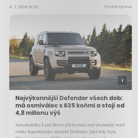
Rychlá zpráva
4. 7. 2024 13:39
Nejvýkonnější Defender všech dob:
má osmiválec s 635 koňmi a stojí od
4,8 milionu výš
Automobilka Land Rover přichystala nejvýkonnější verzi
svého legendárního modelu Defender, jaká kdy byla.
Vůz s označením OCTA, které je odvozeno od