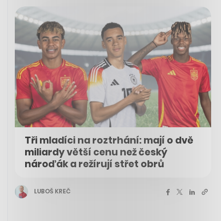
Tři mladíci na roztrhání: mají o dvě
miliardy větší cenu než český
nároďák a režírují střet obrů
LUBOŠ KREČ