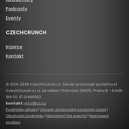
Podcasty
Eventy
CZECHCRUNCH
Inzerce
Kontakt
© 2014-2026 CzechCrunch.cz. Server provozuje společnost
CzechCrunch s.r.o. se sídlem Thámova 289/13, Praha 8 – Karlín,
186 00. IČ 01465562.
kontakt:
info@cc.cz
Podmínky užívání
|
Zásady zpracování osobních údajů
|
Obchodní podmínky
|
Návštěvní řád eventů
|
Nastavení
cookies