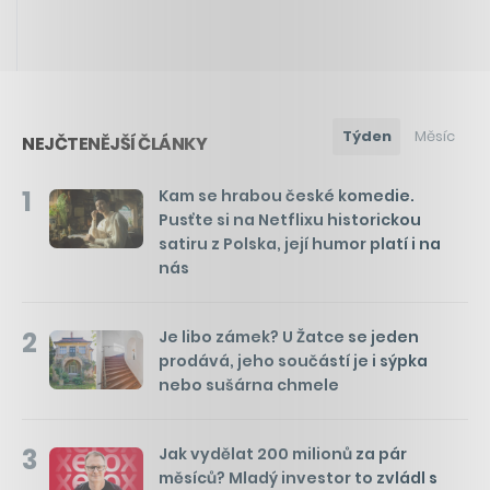
Týden
Měsíc
NEJČTENĚJŠÍ ČLÁNKY
1
Kam se hrabou české komedie.
Pusťte si na Netflixu historickou
satiru z Polska, její humor platí i na
nás
2
Je libo zámek? U Žatce se jeden
prodává, jeho součástí je i sýpka
nebo sušárna chmele
3
Jak vydělat 200 milionů za pár
měsíců? Mladý investor to zvládl s