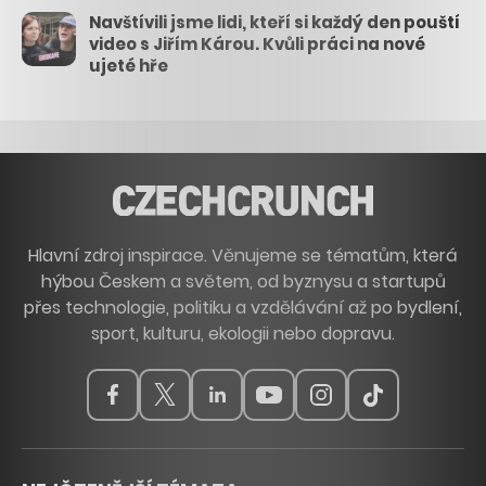
Navštívili jsme lidi, kteří si každý den pouští
video s Jiřím Károu. Kvůli práci na nové
ujeté hře
Hlavní zdroj inspirace. Věnujeme se tématům, která
hýbou Českem a světem, od byznysu a startupů
přes technologie, politiku a vzdělávání až po bydlení,
sport, kulturu, ekologii nebo dopravu.