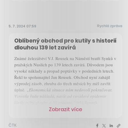
Rychlá zpráva
5. 7. 2024 07:59
Oblíbený obchod pro kutily s historií
dlouhou 139 let zavírá
Známé železářství V.J. Rousek na Náměstí bratří Synků v
pražských Nuslích po 139 letech zavírá. Důvodem jsou
vysoké náklady a propad poptávky v posledních letech.
Řekl to spolumajitel Jan Rousek. Obchod nyní zahájil
výprodej zásob, zhruba do třech měsíců by měl zavřít
úplně.
„Ekonomická situace nám nedovolí pokračovat.
Vzrostla řada nákladů, navíc od covidové epidemie
klesly tržby zhruba o 50 procent,“
řekl Rousek.
Zobrazit více
ČTK