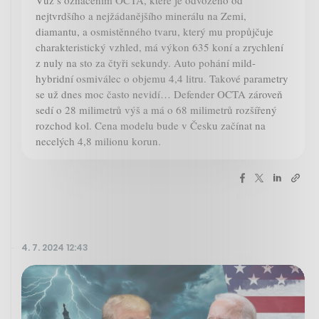
nejtvrdšího a nejžádanějšího minerálu na Zemi,
diamantu, a osmistěnného tvaru, který mu propůjčuje
charakteristický vzhled, má výkon 635 koní a zrychlení
z nuly na sto za čtyři sekundy. Auto pohání mild-
hybridní osmiválec o objemu 4,4 litru. Takové parametry
se už dnes moc často nevidí… Defender OCTA zároveň
sedí o 28 milimetrů výš a má o 68 milimetrů rozšířený
rozchod kol. Cena modelu bude v Česku začínat na
necelých 4,8 milionu korun.
4. 7. 2024 12:43