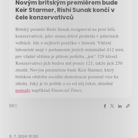
Novým britským premiérem bude
Keir Starmer, Rishi Sunak končí v
čele konzervativců
Britský premiér Rishi Sunak rezignoval na post šéfa
konzervativců, jeho strana drtivě prohrála v pátečních
volbách. Jde o nejhorší porážku v historii. Vítězní
labouristé mají v parlamentu jistých minimálně 412 míst,
pro vládní většinu je přitom potřeba „jen“ 329 křesel.
Konzervativci jich budou mít pouze 121, takže jich 250
ztratili. Novým premiérem bude Keir Starmer, který
britskou obdobu sociální demokracie posunul více ke
středu. Jaký je to politik a co od něj čekat, detailně
popsaly
například
Financial Times
.
BBC
5. 7. 2024 13:00