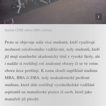
Institut CEMI nabízí MBA studium
Proto se objevuje stále více studentů, kteří využívají
možnosti celoživotního vzdělávání, tedy studentů, kteří
již mají standardní akademický titul z vysoké školy, ale
i nadále si rozšiřují své znalostní obzory či se ve svém
oboru úzce profilují. K tomu slouží například studium
MBA, BBA či DBA, tedy neakademické profesní
studium, které dále rozšiřují vysokoškolské vzdělání
aspirantů na manažerské pozice či osob, které jako
manažeři již působí.