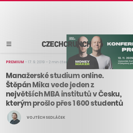
PREMIUM
–
17. 9. 2019
–
2 min čtení
Manažerské studium online.
Štěpán Mika vede jeden z
největších MBA institutů v Česku,
kterým prošlo přes 1 600 studentů
VOJTĚCH SEDLÁČEK