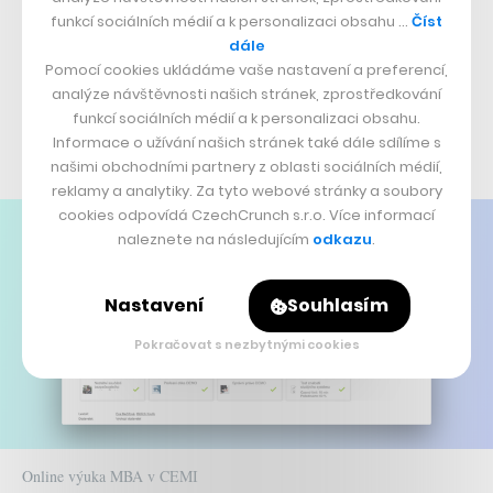
orientované seminární práce z jednotlivých studijních
funkcí sociálních médií a k personalizaci obsahu …
Číst
dále
modulů. A to v rámci e-learningového prostředí
Pomocí cookies ukládáme vaše nastavení a preferencí,
systému iTutor, který se pro studenta stává jakousi
analýze návštěvnosti našich stránek, zprostředkování
online školní budovou, kam dochází, aby splnil veškeré
funkcí sociálních médií a k personalizaci obsahu.
Informace o užívání našich stránek také dále sdílíme s
studijní povinnosti.
našimi obchodními partnery z oblasti sociálních médií,
reklamy a analytiky. Za tyto webové stránky a soubory
cookies odpovídá CzechCrunch s.r.o. Více informací
naleznete na následujícím
odkazu
.
Nastavení
Souhlasím
Pokračovat s nezbytnými cookies
Online výuka MBA v CEMI