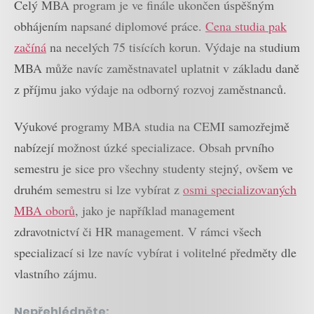
Celý MBA program je ve finále ukončen úspěšným
obhájením napsané diplomové práce.
Cena studia pak
začíná
na necelých 75 tisících korun. Výdaje na studium
MBA může navíc zaměstnavatel uplatnit v základu daně
z příjmu jako výdaje na odborný rozvoj zaměstnanců.
Výukové programy MBA studia na CEMI samozřejmě
nabízejí možnost úzké specializace. Obsah prvního
semestru je sice pro všechny studenty stejný, ovšem ve
druhém semestru si lze vybírat z
osmi specializovaných
MBA oborů
, jako je například management
zdravotnictví či HR management. V rámci všech
specializací si lze navíc vybírat i volitelné předměty dle
vlastního zájmu.
Nepřehlédněte: