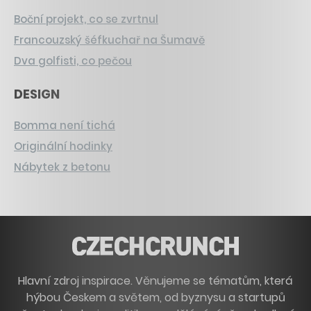
Boční projekt, co se zvrtnul
Francouzský šéfkuchař na Šumavě
Dva golfisti, co pečou
DESIGN
Bomma není tichá
Originální hodinky
Nábytek z betonu
Hlavní zdroj inspirace. Věnujeme se tématům, která
hýbou Českem a světem, od byznysu a startupů