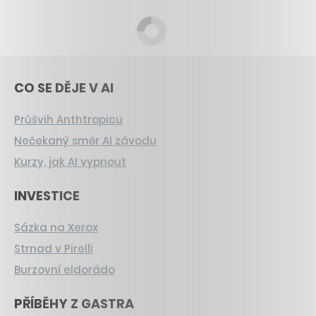
CO SE DĚJE V AI
Průšvih Anthtropicu
Nečekaný směr AI závodu
Kurzy, jak AI vypnout
INVESTICE
Sázka na Xerox
Strnad v Pirelli
Burzovní eldorádo
PŘÍBĚHY Z GASTRA