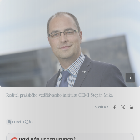
Ředitel pražského vzdělávacího institutu CEMI Štěpán Mika
Sdílet
Uložit
0
Baví vás CzechCrunch?