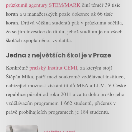
průzkumů agentury STEM/MARK
činí téměř 39 tisíc
korun a u manažerských pozic dokonce až 66 tisíc
korun. Drtivá většina studentů pak v průzkumu sdělila,
že se jim investice do titulu, jehož studium je na všech
školách zpoplatněno, vyplatila.
Jedna z největších škol je v Praze
Konkrétně
pražský Institut CEMI
, za kterým stojí
Štěpán Mika, patří mezi soukromé vzdělávací instituce,
nabízející možnost získání titulů MBA a LLM. V České
republice působí od roku 2011 a za tu dobu prošlo jeho
vzdělávacím programem 1 662 studentů, přičemž v
právě probíhajících programech je 184 studentů.