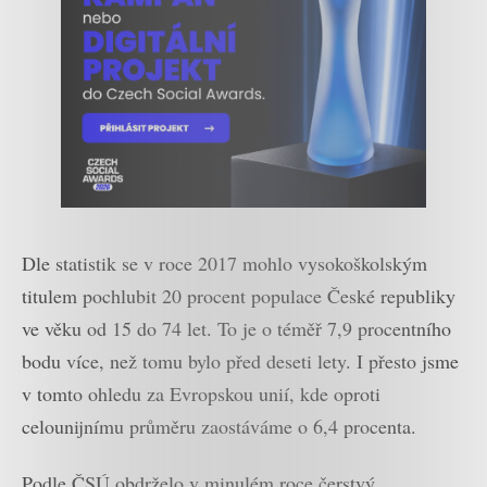
Dle statistik se v roce 2017 mohlo vysokoškolským
titulem pochlubit 20 procent populace České republiky
ve věku od 15 do 74 let. To je o téměř 7,9 procentního
bodu více, než tomu bylo před deseti lety. I přesto jsme
v tomto ohledu za Evropskou unií, kde oproti
celounijnímu průměru zaostáváme o 6,4 procenta.
Podle ČSÚ obdrželo v minulém roce čerstvý