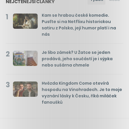
NEJČTENĚJŠÍ ČLÁNKY
1
Kam se hrabou české komedie.
Pusťte si na Netflixu historickou
satiru z Polska, její humor platí i na
nás
2
Je libo zámek? U Žatce se jeden
prodává, jeho součástí je i sýpka
nebo sušárna chmele
3
Hvězda Kingdom Come otevírá
hospodu na Vinohradech. Je to moje
vyznání lásky k Česku, říká miláček
fanoušků