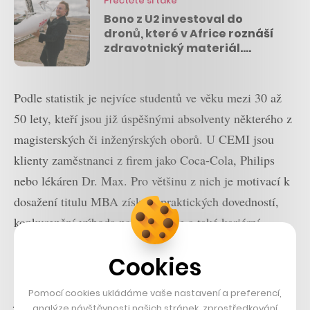
Přečtěte si také
Bono z U2 investoval do
dronů, které v Africe roznáší
zdravotnický materiál.
Startup vybral už 225 milionů
dolarů
Podle statistik je nejvíce studentů ve věku mezi 30 až
50 lety, kteří jsou již úspěšnými absolventy některého z
magisterských či inženýrských oborů. U CEMI jsou
klienty zaměstnanci z firem jako Coca-Cola, Philips
nebo lékáren Dr. Max. Pro většinu z nich je motivací k
dosažení titulu MBA získání praktických dovedností,
konkurenční výhoda na trhu práce a také kariérní
postup.
Cookies
Výuka probíhá převážně online formou, v rámci které
Pomocí cookies ukládáme vaše nastavení a preferencí,
jsou pod vedením lektorů zpracovávané prakticky
analýze návštěvnosti našich stránek, zprostředkování