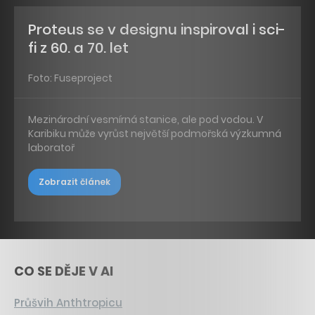
Proteus se v designu inspiroval i sci-
fi z 60. a 70. let
Foto: Fuseproject
Mezinárodní vesmírná stanice, ale pod vodou. V
Karibiku může vyrůst největší podmořská výzkumná
laboratoř
Zobrazit článek
CO SE DĚJE V AI
Průšvih Anthtropicu