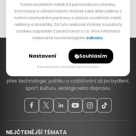
funkcí sociálních médií a k personalizaci obsahu.
Originální hodinky
Informace o užívání našich stránek také dále sdílíme s
Nábytek z betonu
našimi obchodními partnery z oblasti sociálních médií,
reklamy a analytiky. Za tyto webové stránky a soubory
cookies odpovídá CzechCrunch s.r.o. Více informací
naleznete na následujícím
odkazu
.
Nastavení
Souhlasím
Hlavní zdroj inspirace. Věnujeme se tématům, která
Pokračovat s nezbytnými cookies
hýbou Českem a světem, od byznysu a startupů
přes technologie, politiku a vzdělávání až po bydlení,
sport, kulturu, ekologii nebo dopravu.
NEJČTENĚJŠÍ TÉMATA