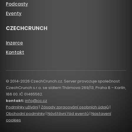
Podcasty
Eventy
CZECHCRUNCH
Inzerce
Kontakt
© 2014-2026 CzechCrunch.cz. Server provozuje společnost
CzechCrunch s.r.o. se sídlem Thámova 289/13, Praha 8 – Karlín,
186 00. IČ 01465562.
kontakt:
info@cc.cz
Podmínky užívání
|
Zásady zpracování osobních údajů
|
Obchodní podmínky
|
Návštěvní řád eventů
|
Nastavení
cookies