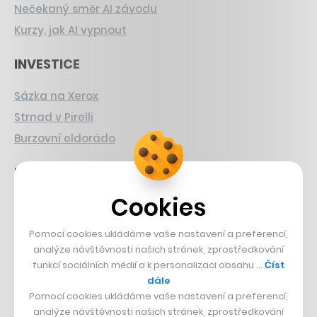
Nečekaný směr AI závodu
Kurzy, jak AI vypnout
INVESTICE
Sázka na Xerox
Strnad v Pirelli
Burzovní eldorádo
PŘÍBĚHY Z GASTRA
Cookies
Boční projekt, co se zvrtnul
Francouzský šéfkuchař na Šumavě
Pomocí cookies ukládáme vaše nastavení a preferencí,
Dva golfisti, co pečou
analýze návštěvnosti našich stránek, zprostředkování
funkcí sociálních médií a k personalizaci obsahu …
Číst
DESIGN
dále
Pomocí cookies ukládáme vaše nastavení a preferencí,
analýze návštěvnosti našich stránek, zprostředkování
Bomma není tichá