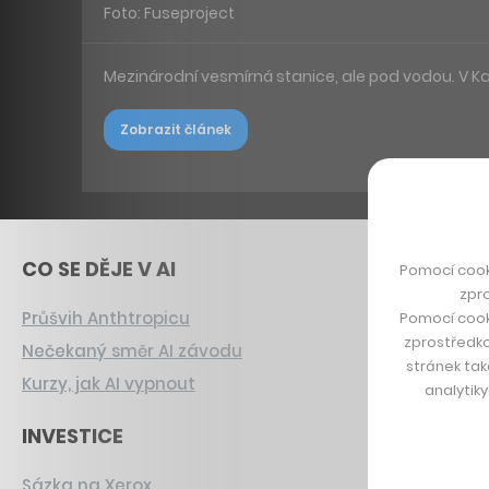
Foto: Fuseproject
Mezinárodní vesmírná stanice, ale pod vodou. V K
Zobrazit článek
CO SE DĚJE V AI
Pomocí cook
zpro
Průšvih Anthtropicu
Pomocí cook
zprostředko
Nečekaný směr AI závodu
stránek tak
Kurzy, jak AI vypnout
analytik
INVESTICE
Sázka na Xerox