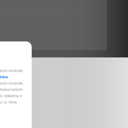
ich stránek,
dále
ich stránek,
ívání našich
í, reklamy a
r.o. Více