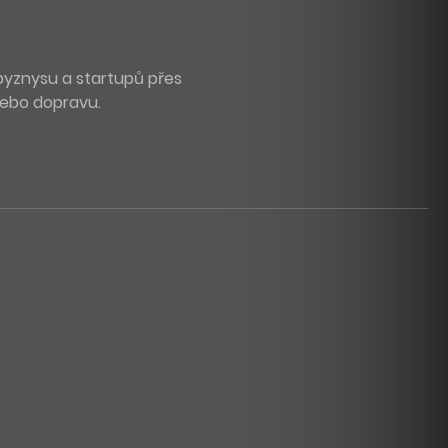
byznysu a startupů přes
 nebo dopravu.