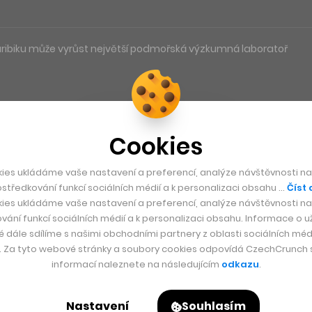
aribiku může vyrůst největší podmořská výzkumná laboratoř
Cookies
ies ukládáme vaše nastavení a preferencí, analýze návštěvnosti naš
středkování funkcí sociálních médií a k personalizaci obsahu …
Číst 
ies ukládáme vaše nastavení a preferencí, analýze návštěvnosti naš
vání funkcí sociálních médií a k personalizaci obsahu. Informace o už
é dále sdílíme s našimi obchodními partnery z oblasti sociálních médi
y. Za tyto webové stránky a soubory cookies odpovídá CzechCrunch s.
informací naleznete na následujícím
odkazu
.
Nastavení
Souhlasím