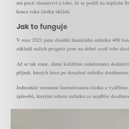
má pocit vlastnictví a toho, že se podílí na úspěchu 
konce roku částku ukládá.
Jak to funguje
V roce 2021 jsme dosáhli finančního milníku 400 tis
základě našich prognóz jsme na dobré cestě toho dosáh
Až se tak stane, dáme každému zaměstnanci dodatečný
příjmů, kterých letos po dosažení milníku dosáhnem
Jednoduše vezmeme kumulovanou částku a vydělíme ji
způsobů, kterými tohoto milníku co nejdříve dosáhno