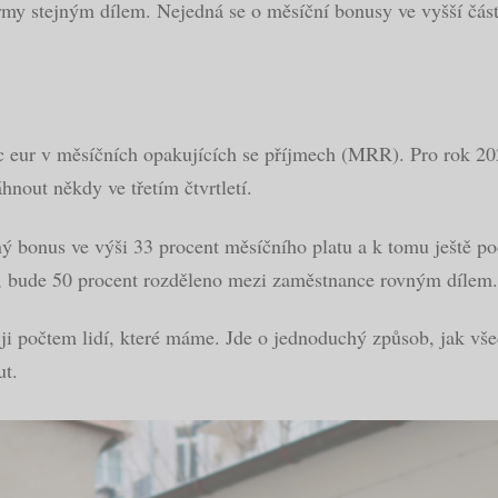
firmy stejným dílem. Nejedná se o měsíční bonusy ve vyšší čás
íc eur v měsíčních opakujících se příjmech (MRR). Pro rok 
nout někdy ve třetím čtvrtletí.
 bonus ve výši 33 procent měsíčního platu a k tomu ještě po
e, bude 50 procent rozděleno mezi zaměstnance rovným dílem.
 počtem lidí, které máme. Jde o jednoduchý způsob, jak vše
ut.