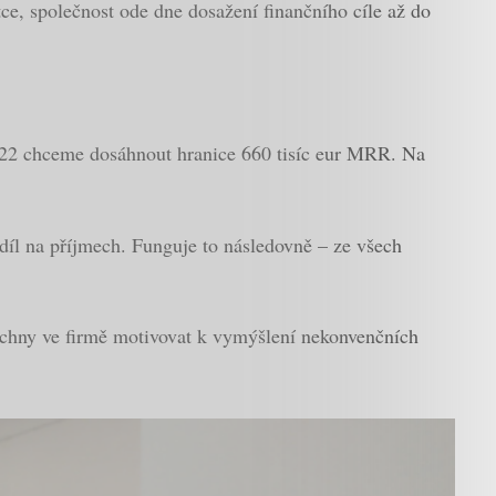
tce, společnost ode dne dosažení finančního cíle až do
2022 chceme dosáhnout hranice 660 tisíc eur MRR. Na
díl na příjmech. Funguje to následovně – ze všech
chny ve firmě motivovat k vymýšlení nekonvenčních