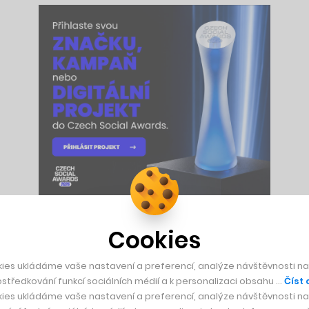
Cookies
h, jako je ten náš, něco příliš virtuálního. Lidé často nemaj
bližuje Schindler, jehož firma před několika lety ztratila svo
ies ukládáme vaše nastavení a preferencí, analýze návštěvnosti naš
středkování funkcí sociálních médií a k personalizaci obsahu …
Číst 
ies ukládáme vaše nastavení a preferencí, analýze návštěvnosti naš