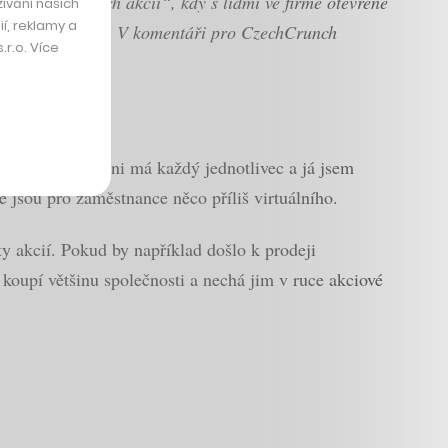
em „odlehčených akcií“, kdy s lidmi ve firmě otevřeně
ívání našich
í, reklamy a
teré jsou nad ním. V komentáři pro CzechCrunch
r.o. Více
lečně, vliv na ni má každý jednotlivec a já jsem
e jsou pro zaměstnance něco příliš virtuálního.
ty akcií. Pokud by například došlo k prodeji
 koupí většinu společnosti a nechá jim v ruce akciové