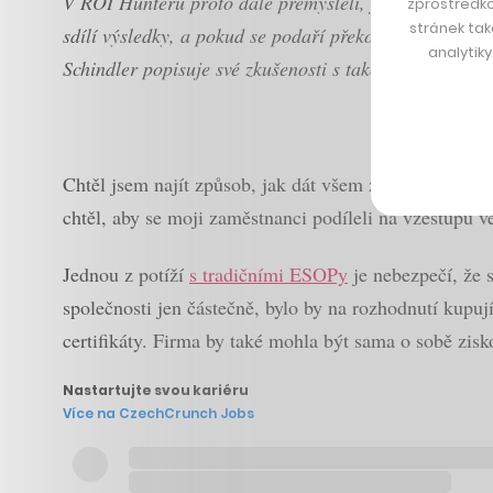
V ROI Hunteru proto dále přemýšleli, jak vytvořit al
zprostředko
stránek tak
sdílí výsledky, a pokud se podaří překonat určitý mi
analytik
Schindler popisuje své zkušenosti s takovým systémem
Chtěl jsem najít způsob, jak dát všem zaměstnancům R
chtěl, aby se moji zaměstnanci podíleli na vzestupu v
Jednou z potíží
s tradičními ESOPy
je nebezpečí, že s
společnosti jen částečně, bylo by na rozhodnutí kupuj
certifikáty. Firma by také mohla být sama o sobě zis
Nastartujte svou kariéru
Více na CzechCrunch Jobs