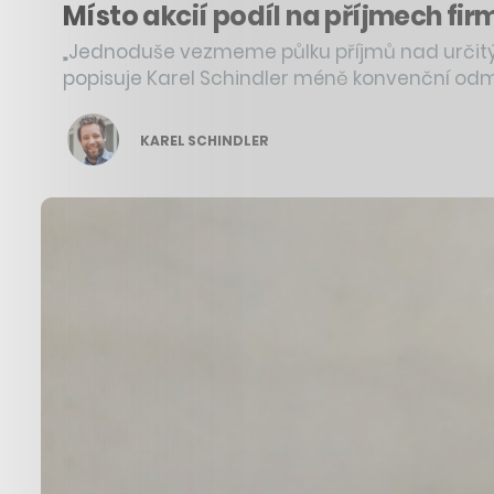
Místo akcií podíl na příjmech fir
„Jednoduše vezmeme půlku příjmů nad určitým
popisuje Karel Schindler méně konvenční od
KAREL SCHINDLER