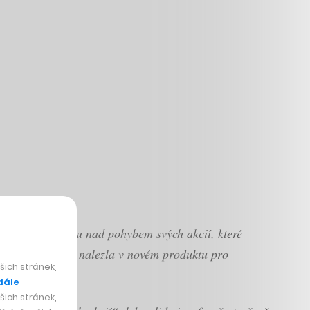
í žádnou kontrolu nad pohybem svých akcií, které
u vizi a znovu ji nalezla v novém produktu pro
ich stránek,
dále
ich stránek,