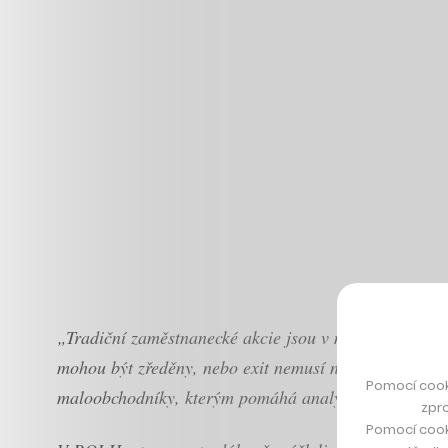
„Tradiční zaměstnanecké akcie jsou v malých startupec
mohou být zředěny, nebo exit nemusí nikdy nastat,“ při
Pomocí cook
maloobchodníky, kterým pomáhá analyzovat prodeje.
zpro
Pomocí cook