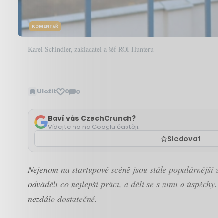
KOMENTÁŘ
Karel Schindler, zakladatel a šéf ROI Hunteru
Uložit
0
0
Zobrazit
komentáře
Baví vás CzechCrunch?
Vídejte ho na Googlu častěji.
Sledovat
Nejenom na startupové scéně jsou stále populárnější z
odváděli co nejlepší práci, a dělí se s nimi o úspěch
nezdálo dostatečné.