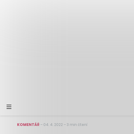
KOMENTÁŘ
–
04. 4. 2022
–
3 min čtení