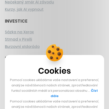
Nečekaný směr AI závodu
Kurzy, jak AI vypnout
INVESTICE
Sázka na Xerox
Strnad v Pirelli
Burzovní eldorádo
PŘÍBĚHY Z GASTRA
Cookies
Boční projekt, co se zvrtnul
Francouzský šéfkuchař na Šumavě
Pomocí cookies ukládáme vaše nastavení a preferencí,
Dva golfisti, co pečou
analýze návštěvnosti našich stránek, zprostředkování
funkcí sociálních médií a k personalizaci obsahu …
Číst
DESIGN
dále
Pomocí cookies ukládáme vaše nastavení a preferencí,
Bomma není tichá
analýze návštěvnosti našich stránek, zprostředkování