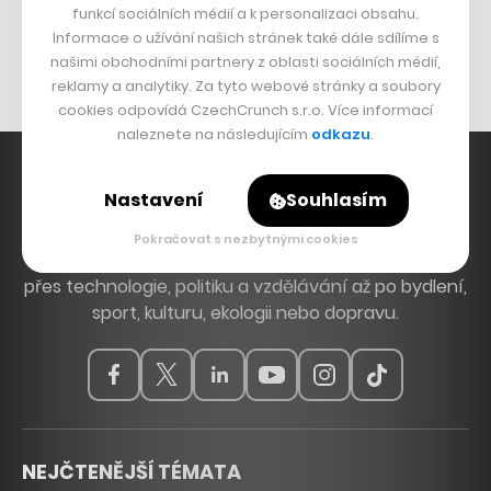
funkcí sociálních médií a k personalizaci obsahu.
Originální hodinky
Informace o užívání našich stránek také dále sdílíme s
Nábytek z betonu
našimi obchodními partnery z oblasti sociálních médií,
reklamy a analytiky. Za tyto webové stránky a soubory
cookies odpovídá CzechCrunch s.r.o. Více informací
naleznete na následujícím
odkazu
.
Nastavení
Souhlasím
Hlavní zdroj inspirace. Věnujeme se tématům, která
Pokračovat s nezbytnými cookies
hýbou Českem a světem, od byznysu a startupů
přes technologie, politiku a vzdělávání až po bydlení,
sport, kulturu, ekologii nebo dopravu.
NEJČTENĚJŠÍ TÉMATA