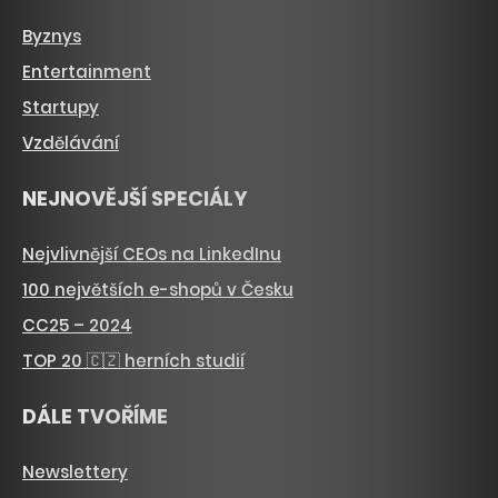
Byznys
Entertainment
Startupy
Vzdělávání
NEJNOVĚJŠÍ SPECIÁLY
Nejvlivnější CEOs na LinkedInu
100 největších e-shopů v Česku
CC25 – 2024
TOP 20 🇨🇿 herních studií
DÁLE TVOŘÍME
Newslettery