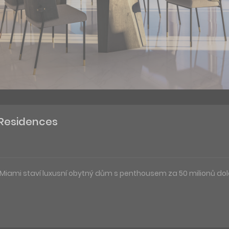
 Residences
v Miami staví luxusní obytný dům s penthousem za 50 milionů dol