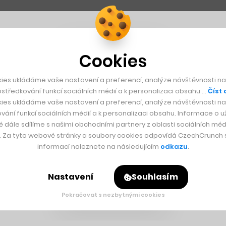
Cookies
ies ukládáme vaše nastavení a preferencí, analýze návštěvnosti naš
středkování funkcí sociálních médií a k personalizaci obsahu …
Číst 
ies ukládáme vaše nastavení a preferencí, analýze návštěvnosti naš
vání funkcí sociálních médií a k personalizaci obsahu. Informace o už
é dále sdílíme s našimi obchodními partnery z oblasti sociálních médi
y. Za tyto webové stránky a soubory cookies odpovídá CzechCrunch s.
informací naleznete na následujícím
odkazu
.
Nastavení
Souhlasím
Pokračovat s nezbytnými cookies