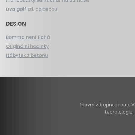
Francouzský šéfkuchař na Šumavě
Dva golfisti, co pečou
DESIGN
Bomma není tichá
Originální hodinky
Nábytek z betonu
Hlavní zdroj inspirace
technologie, 