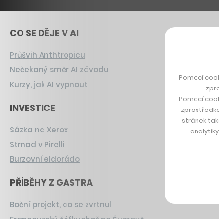
CO SE DĚJE V AI
Průšvih Anthtropicu
Nečekaný směr AI závodu
Pomocí cook
Kurzy, jak AI vypnout
zpro
Pomocí cook
INVESTICE
zprostředko
stránek tak
Sázka na Xerox
analytik
Strnad v Pirelli
Burzovní eldorádo
PŘÍBĚHY Z GASTRA
Boční projekt, co se zvrtnul