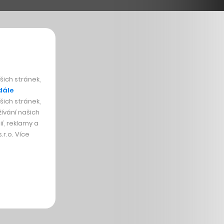
ich stránek,
dále
ich stránek,
ívání našich
í, reklamy a
r.o. Více