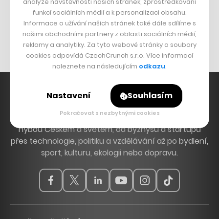
analýze návštěvnosti našich stránek, zprostředkování
Bomma není tichá
funkcí sociálních médií a k personalizaci obsahu.
Originální hodinky
Informace o užívání našich stránek také dále sdílíme s
našimi obchodními partnery z oblasti sociálních médií,
Nábytek z betonu
reklamy a analytiky. Za tyto webové stránky a soubory
cookies odpovídá CzechCrunch s.r.o. Více informací
naleznete na následujícím
odkazu
.
Nastavení
Souhlasím
Pokračovat s nezbytnými cookies
Hlavní zdroj inspirace. Věnujeme se tématům, která
hýbou Českem a světem, od byznysu a startupů
přes technologie, politiku a vzdělávání až po bydlení,
sport, kulturu, ekologii nebo dopravu.