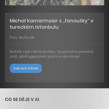
Michal Kamermeier s „fanoušky“ v
tureckém Istanbulu
Foto: Archiv MK
Na kole vyjel z Brna do Iráku. Za pár korun poznává
svět, ujíždí agresivním psům a vše natáčí
Zobrazit článek
CO SE DĚJE V AI