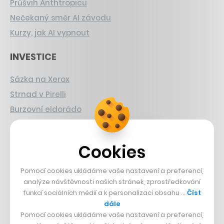
Průšvih Anthtropicu
Nečekaný směr AI závodu
Kurzy, jak AI vypnout
INVESTICE
Sázka na Xerox
Strnad v Pirelli
Burzovní eldorádo
PŘÍBĚHY Z GASTRA
Cookies
Boční projekt, co se zvrtnul
Francouzský šéfkuchař na Šumavě
Pomocí cookies ukládáme vaše nastavení a preferencí,
analýze návštěvnosti našich stránek, zprostředkování
Dva golfisti, co pečou
funkcí sociálních médií a k personalizaci obsahu …
Číst
dále
DESIGN
Pomocí cookies ukládáme vaše nastavení a preferencí,