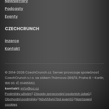
Newslettery
Podcasty
Eventy
CZECHCRUNCH
Inzerce
Kontakt
© 2014-2026 CzechCrunch.cz. Server provozuje společnost
CzechCrunch s.r.o. se sídlem Thámova 289/13, Praha 8 – Karlín,
186 00. IČ 01465562.
kontakt:
info@cc.cz
Podmínky užívání
|
Zásady zpracování osobních údajů
|
Obchodní podmínky
|
Návštěvní řád eventů
|
Nastavení
cookies