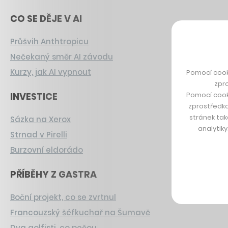
CO SE DĚJE V AI
Průšvih Anthtropicu
Nečekaný směr AI závodu
Kurzy, jak AI vypnout
Pomocí cook
zpro
INVESTICE
Pomocí cook
zprostředko
stránek tak
Sázka na Xerox
analytik
Strnad v Pirelli
Burzovní eldorádo
PŘÍBĚHY Z GASTRA
Boční projekt, co se zvrtnul
Francouzský šéfkuchař na Šumavě
Dva golfisti, co pečou