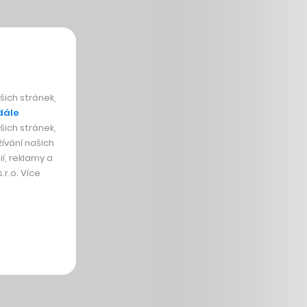
ich stránek,
dále
ich stránek,
ívání našich
í, reklamy a
r.o. Více