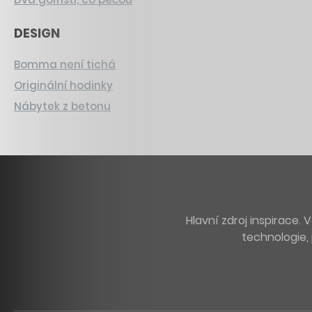
DESIGN
Bomma není tichá
Originální hodinky
Nábytek z betonu
Hlavní zdroj inspirace
technologie, 