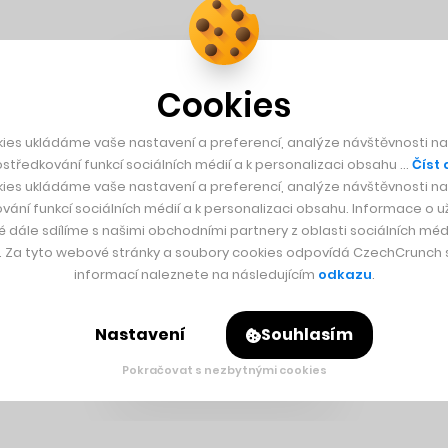
Cookies
ies ukládáme vaše nastavení a preferencí, analýze návštěvnosti naš
středkování funkcí sociálních médií a k personalizaci obsahu …
Číst 
ies ukládáme vaše nastavení a preferencí, analýze návštěvnosti naš
vání funkcí sociálních médií a k personalizaci obsahu. Informace o už
é dále sdílíme s našimi obchodními partnery z oblasti sociálních médi
y. Za tyto webové stránky a soubory cookies odpovídá CzechCrunch s.
informací naleznete na následujícím
odkazu
.
Nastavení
Souhlasím
Pokračovat s nezbytnými cookies