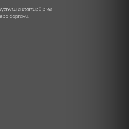
byznysu a startupů přes
 nebo dopravu.