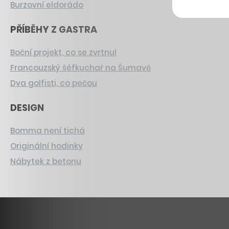
Burzovní eldorádo
PŘÍBĚHY Z GASTRA
Boční projekt, co se zvrtnul
Francouzský šéfkuchař na Šumavě
Dva golfisti, co pečou
DESIGN
Bomma není tichá
Originální hodinky
Nábytek z betonu