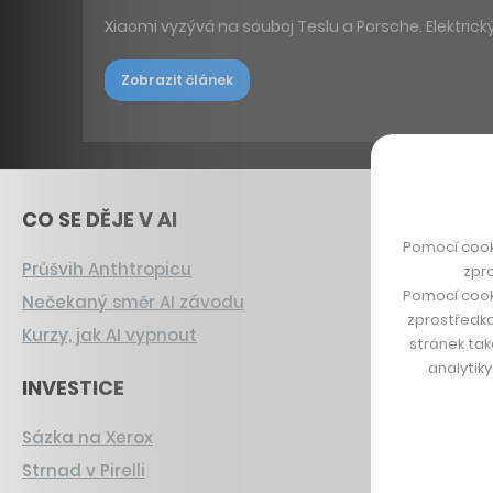
Xiaomi vyzývá na souboj Teslu a Porsche. Elektrick
Zobrazit článek
CO SE DĚJE V AI
Pomocí cook
Průšvih Anthtropicu
zpro
Pomocí cook
Nečekaný směr AI závodu
zprostředko
Kurzy, jak AI vypnout
stránek tak
analytik
INVESTICE
Sázka na Xerox
Strnad v Pirelli