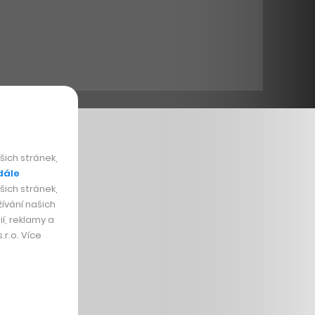
ich stránek,
dále
ich stránek,
ívání našich
í, reklamy a
r.o. Více