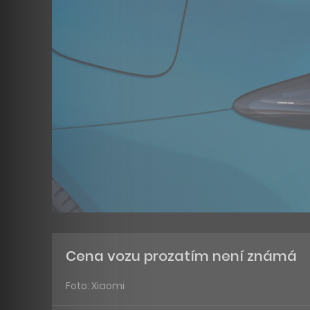
Cena vozu prozatím není známá
Foto: Xiaomi