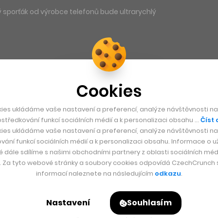
ý sporťák od výrobce telefonů bude ultrarychlý
Cookies
ies ukládáme vaše nastavení a preferencí, analýze návštěvnosti naš
středkování funkcí sociálních médií a k personalizaci obsahu …
Číst 
ies ukládáme vaše nastavení a preferencí, analýze návštěvnosti naš
vání funkcí sociálních médií a k personalizaci obsahu. Informace o už
é dále sdílíme s našimi obchodními partnery z oblasti sociálních médi
y. Za tyto webové stránky a soubory cookies odpovídá CzechCrunch s.
informací naleznete na následujícím
odkazu
.
Nastavení
Souhlasím