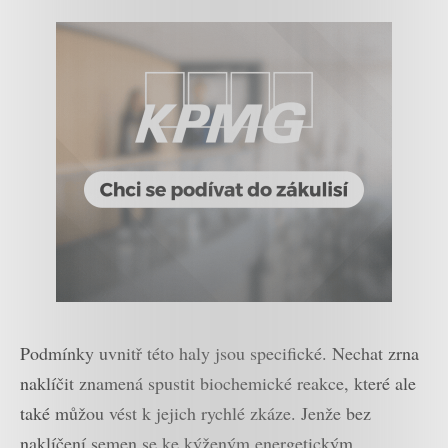
Podmínky uvnitř této haly jsou specifické. Nechat zrna
naklíčit znamená spustit biochemické reakce, které ale
také můžou vést k jejich rychlé zkáze. Jenže bez
naklíčení semen se ke kýženým energetickým