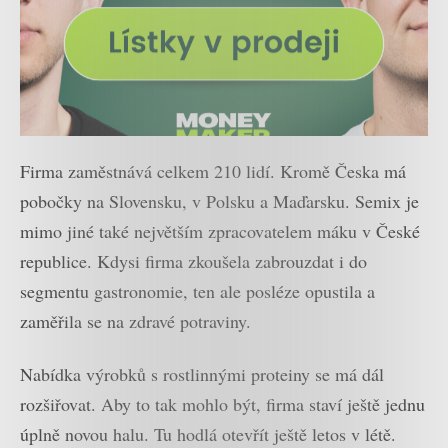
Firma zaměstnává celkem 210 lidí. Kromě Česka má
pobočky na Slovensku, v Polsku a Maďarsku. Semix je
mimo jiné také největším zpracovatelem máku v České
republice. Kdysi firma zkoušela zabrouzdat i do
segmentu gastronomie, ten ale posléze opustila a
zaměřila se na zdravé potraviny.
Nabídka výrobků s rostlinnými proteiny se má dál
rozšiřovat. Aby to tak mohlo být, firma staví ještě jednu
úplně novou halu. Tu hodlá otevřít ještě letos v létě.