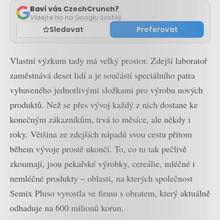
Baví vás CzechCrunch?
Vídejte ho na Googlu častěji.
Sledovat
Preferovat
Vlastní výzkum tady má velký prostor. Zdejší laboratoř
zaměstnává deset lidí a je součástí speciálního patra
vybaveného jednotlivými složkami pro výrobu nových
produktů. Než se přes vývoj každý z nich dostane ke
konečným zákazníkům, trvá to měsíce, ale někdy i
roky. Většina ze zdejších nápadů svou cestu přitom
během vývoje prostě ukončí. To, co tu tak pečlivě
zkoumají, jsou pekařské výrobky, cereálie, mléčné i
nemléčné produkty – oblasti, na kterých společnost
Semix Pluso vyrostla ve firmu s obratem, který aktuálně
odhaduje na 600 milionů korun.