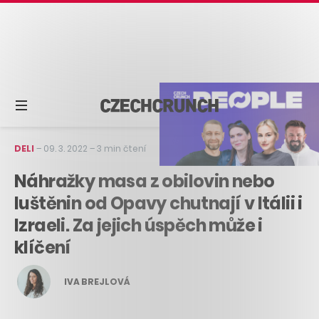
DELI
–
09. 3. 2022
–
3 min čtení
Náhražky masa z obilovin nebo
luštěnin od Opavy chutnají v Itálii i
Izraeli. Za jejich úspěch může i
klíčení
IVA BREJLOVÁ