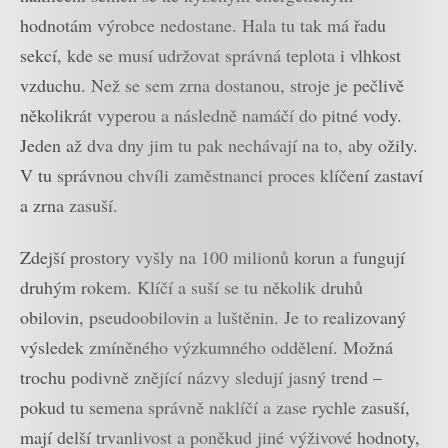
hodnotám výrobce nedostane. Hala tu tak má řadu
sekcí, kde se musí udržovat správná teplota i vlhkost
vzduchu. Než se sem zrna dostanou, stroje je pečlivě
několikrát vyperou a následně namáčí do pitné vody.
Jeden až dva dny jim tu pak nechávají na to, aby ožily.
V tu správnou chvíli zaměstnanci proces klíčení zastaví
a zrna zasuší.
Zdejší prostory vyšly na 100 milionů korun a fungují
druhým rokem. Klíčí a suší se tu několik druhů
obilovin, pseudoobilovin a luštěnin. Je to realizovaný
výsledek zmíněného výzkumného oddělení. Možná
trochu podivně znějící názvy sledují jasný trend –
pokud tu semena správně naklíčí a zase rychle zasuší,
mají delší trvanlivost a poněkud jiné výživové hodnoty,