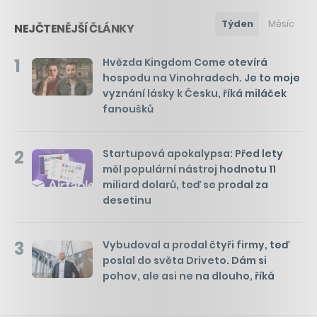
Týden
Měsíc
NEJČTENĚJŠÍ ČLÁNKY
1
Hvězda Kingdom Come otevírá
hospodu na Vinohradech. Je to moje
vyznání lásky k Česku, říká miláček
fanoušků
2
Startupová apokalypsa: Před lety
měl populární nástroj hodnotu 11
miliard dolarů, teď se prodal za
desetinu
3
Vybudoval a prodal čtyři firmy, teď
poslal do světa Driveto. Dám si
pohov, ale asi ne na dlouho, říká