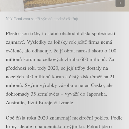
Naklíčená zrna se při výrobě tepelně ošetřují
Přesto jsou tržby i ostatní obchodní čísla společnosti
zajímavé. Výsledky za loňský rok ještě firma nemá
ověřené, ale odhaduje, že jí obrat narostl skoro o 100
milionů korun na celkových zhruba 600 milionů. Za
předchozí rok, tedy 2020, se její tržby dostaly na
necelých 500 milionů korun a čistý zisk téměř na 21
milionů. Svými výrobky zásobuje nejen Česko, ale
dohromady 35 zemí světa – vyváží do Japonska,
Austrálie, Jižní Koreje či Izraele.
Obě čísla roku 2020 znamenají meziroční pokles. Podle
firmy jde ale o pandemickou výjimku. Pokud jde o