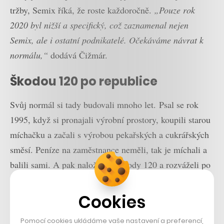
tržby, Semix říká, že roste každoročně.
„Pouze rok
2020 byl nižší a specifický, což zaznamenal nejen
Semix, ale i ostatní podnikatelé. Očekáváme návrat k
normálu,“
dodává Čižmár.
Škodou 120 po republice
Svůj normál si tady budovali mnoho let. Psal se rok
1995, když si pronajali výrobní prostory, koupili starou
míchačku a začali s výrobou pekařských a cukrářských
směsí. Peníze na zaměstnance neměli, tak je míchali a
balili sami. A pak naložili do Škody 120 a rozváželi po
pekařích v celé republice. Z Otic, nedaleko Opavy, kde
sídlí doteď.
Cookies
Semix Pluso začínal jako malá firma, kterou založil
Pomocí cookies ukládáme vaše nastavení a preferencí,