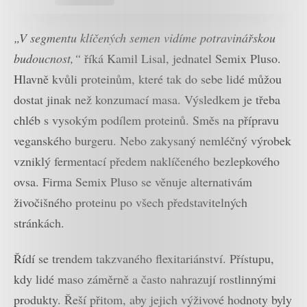
„V segmentu klíčených semen vidíme potravinářskou
budoucnost,“
říká Kamil Lisal, jednatel Semix Pluso.
Hlavně kvůli proteinům, které tak do sebe lidé můžou
dostat jinak než konzumací masa. Výsledkem je třeba
chléb s vysokým podílem proteinů. Směs na přípravu
veganského burgeru. Nebo zakysaný nemléčný výrobek
vzniklý fermentací předem naklíčeného bezlepkového
ovsa. Firma Semix Pluso se věnuje alternativám
živočišného proteinu po všech představitelných
stránkách.
Řídí se trendem takzvaného flexitariánství. Přístupu,
kdy lidé maso záměrně a často nahrazují rostlinnými
produkty. Řeší přitom, aby jejich výživové hodnoty byly