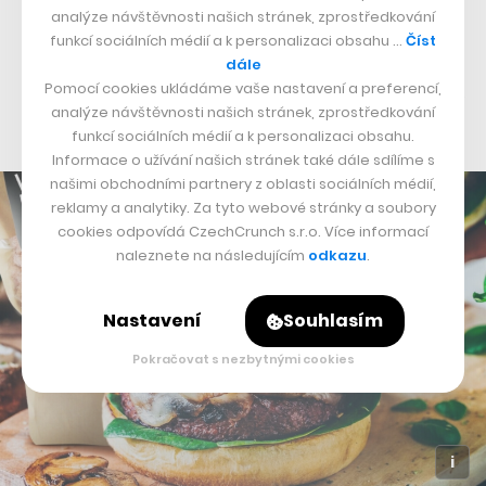
analýze návštěvnosti našich stránek, zprostředkování
Kamil Lisal se dvěma kamarády. S jedním z nich,
funkcí sociálních médií a k personalizaci obsahu …
Číst
Pavlem Kratochvílem, v ní působí dodnes. Po dvou
dále
letech se k nim přidal dnešní CEO Michal Čižmár, a tak
Pomocí cookies ukládáme vaše nastavení a preferencí,
analýze návštěvnosti našich stránek, zprostředkování
se počet zdejších nejvyšších šéfů zvýšil zase na tři.
funkcí sociálních médií a k personalizaci obsahu.
Informace o užívání našich stránek také dále sdílíme s
našimi obchodními partnery z oblasti sociálních médií,
reklamy a analytiky. Za tyto webové stránky a soubory
cookies odpovídá CzechCrunch s.r.o. Více informací
naleznete na následujícím
odkazu
.
Nastavení
Souhlasím
Pokračovat s nezbytnými cookies