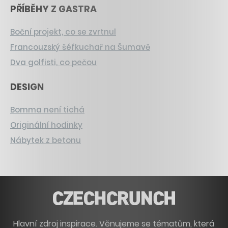
PŘÍBĚHY Z GASTRA
Boční projekt, co se zvrtnul
Francouzský šéfkuchař na Šumavě
Dva golfisti, co pečou
DESIGN
Bomma není tichá
Originální hodinky
Nábytek z betonu
Hlavní zdroj inspirace. Věnujeme se tématům, která