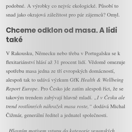
podobné. A výrobky co nejvíc ekologické. Působí to
snad jako okrajová záležitost pro pár zájemců? Omyl.
Chceme odklon od masa. A lidi
také
V Rakousku, Německu nebo třeba v Portugalsku se k
flexitariánství hlásí až 31 procent lidí. Vědomě omezuje
spotřebu masa jedna ze tří evropských domácností,
alespoň tak to udává výzkum GfK
Health & Wellbeing
Report Europe
. Pro Česko jde zatím alespoň říct, že se
takovým trendem zabývají hlavně mladí.
„I v Česku ale
trend rostlinných náhražek masa roste,“
dodává Michal
Čižmár, generální ředitel a jednatel společnosti.
„Hlavním motivem vstupu do kategorie veganských