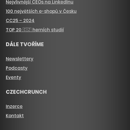
Nejvlivnější CEOs na LinkedInu
100 největších e-shopů v Česku
CC25 – 2024
TOP 20 🇨🇿 herních studií
DÁLE TVOŘÍME
Newslettery
Podcasty
Eventy
CZECHCRUNCH
Inzerce
Kontakt