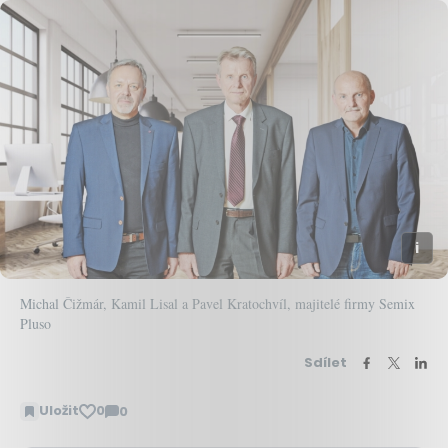
Michal Čižmár, Kamil Lisal a Pavel Kratochvíl, majitelé firmy Semix
Pluso
Sdílet
Uložit
0
0
Zobrazit
komentáře