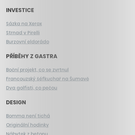
INVESTICE
Sázka na Xerox
Strnad v Pirelli
Burzovní eldorádo
PŘÍBĚHY Z GASTRA
Boční projekt, co se zvrtnul
Francouzský šéfkuchař na Šumavě
Dva golfisti, co pečou
DESIGN
Bomma není tichá
Originální hodinky
Nábytek z betonu