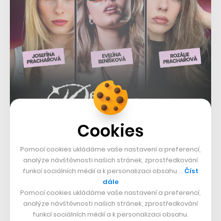
Cookies
Pomocí cookies ukládáme vaše nastavení a preferencí,
analýze návštěvnosti našich stránek, zprostředkování
funkcí sociálních médií a k personalizaci obsahu …
Číst
dále
Pomocí cookies ukládáme vaše nastavení a preferencí,
V Portugalsku se za procházku po lávce se platí mýtné
analýze návštěvnosti našich stránek, zprostředkování
12 eur (necelých 300 korun). Místní mají snížený
funkcí sociálních médií a k personalizaci obsahu.