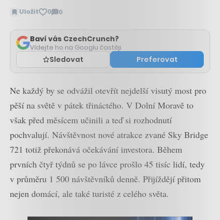
Uložit
0
0
Zobrazit
komentáře
Baví vás CzechCrunch?
Vídejte ho na Googlu častěji.
Sledovat
Preferovat
Ne každý by se odvážil otevřít nejdelší visutý most pro
pěší na světě v pátek třináctého. V Dolní Moravě to
však před měsícem učinili a teď si rozhodnutí
pochvalují. Návštěvnost nové atrakce zvané Sky Bridge
721 totiž překonává očekávání investora. Během
prvních čtyř týdnů se po lávce prošlo 45 tisíc lidí, tedy
v průměru 1 500 návštěvníků denně. Přijíždějí přitom
nejen domácí, ale také turisté z celého světa.