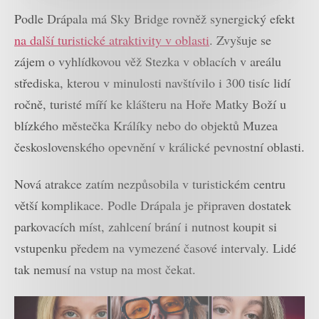
Podle Drápala má Sky Bridge rovněž synergický efekt
na další turistické atraktivity v oblasti
. Zvyšuje se
zájem o vyhlídkovou věž Stezka v oblacích v areálu
střediska, kterou v minulosti navštívilo i 300 tisíc lidí
ročně, turisté míří ke klášteru na Hoře Matky Boží u
blízkého městečka Králíky nebo do objektů Muzea
československého opevnění v králické pevnostní oblasti.
Nová atrakce zatím nezpůsobila v turistickém centru
větší komplikace. Podle Drápala je připraven dostatek
parkovacích míst, zahlcení brání i nutnost koupit si
vstupenku předem na vymezené časové intervaly. Lidé
tak nemusí na vstup na most čekat.