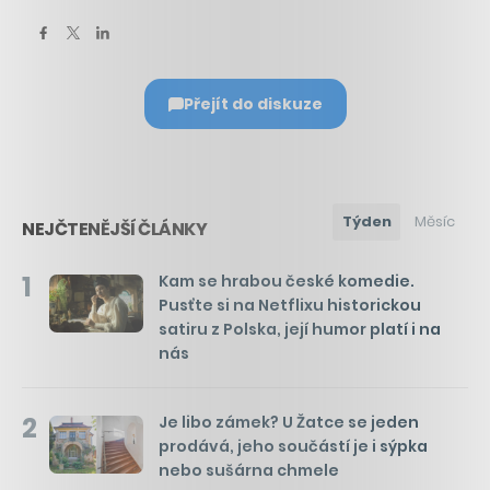
Přejít do diskuze
Týden
Měsíc
NEJČTENĚJŠÍ ČLÁNKY
1
Kam se hrabou české komedie.
Pusťte si na Netflixu historickou
satiru z Polska, její humor platí i na
nás
2
Je libo zámek? U Žatce se jeden
prodává, jeho součástí je i sýpka
nebo sušárna chmele