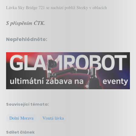
Lávka Sky Bridge 721 se nachází poblíž Stezky v oblacích
S přispěním ČTK.
Nepřehlédněte:
Související témata:
Dolní Morava
Visutá lávka
Sdílet článek