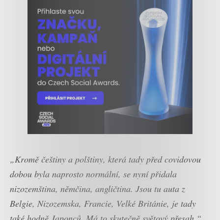
„Kromě češtiny a polštiny, která tady před covidovou
dobou byla naprosto normální, se nyní přidala
nizozemština, němčina, angličtina. Jsou tu auta z
Belgie, Nizozemska, Francie, Velké Británie, je tady
také hodně Japonců. Má to skutečně světový přesah,“