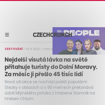
CESTOVÁNÍ
–
14. 6. 2022
–
1 min čtení
Nejdelší visutá lávka na světě
přitahuje turisty do Dolní Moravy.
Za měsíc ji přešlo 45 tisíc lidí
Nová atrakce se nachází poblíž populární
Stezky v oblacích a v 95 metrech překonává
údolí Mlýnského potoka z hřebene Slamník na
hřeben Chlum.