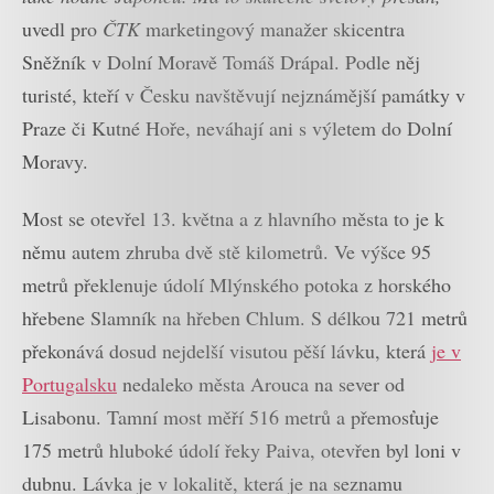
uvedl pro
ČTK
marketingový manažer skicentra
Sněžník v Dolní Moravě Tomáš Drápal. Podle něj
turisté, kteří v Česku navštěvují nejznámější památky v
Praze či Kutné Hoře, neváhají ani s výletem do Dolní
Moravy.
Most se otevřel 13. května a z hlavního města to je k
němu autem zhruba dvě stě kilometrů. Ve výšce 95
metrů překlenuje údolí Mlýnského potoka z horského
hřebene Slamník na hřeben Chlum. S délkou 721 metrů
překonává dosud nejdelší visutou pěší lávku, která
je v
Portugalsku
nedaleko města Arouca na sever od
Lisabonu. Tamní most měří 516 metrů a přemosťuje
175 metrů hluboké údolí řeky Paiva, otevřen byl loni v
dubnu. Lávka je v lokalitě, která je na seznamu