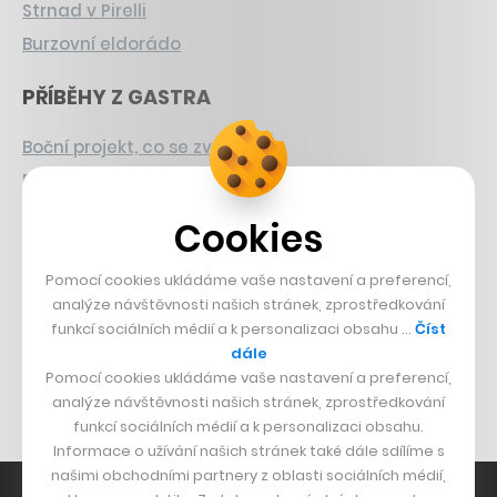
Strnad v Pirelli
Burzovní eldorádo
PŘÍBĚHY Z GASTRA
Boční projekt, co se zvrtnul
Francouzský šéfkuchař na Šumavě
Dva golfisti, co pečou
Cookies
DESIGN
Pomocí cookies ukládáme vaše nastavení a preferencí,
analýze návštěvnosti našich stránek, zprostředkování
Bomma není tichá
funkcí sociálních médií a k personalizaci obsahu …
Číst
Originální hodinky
dále
Pomocí cookies ukládáme vaše nastavení a preferencí,
Nábytek z betonu
analýze návštěvnosti našich stránek, zprostředkování
funkcí sociálních médií a k personalizaci obsahu.
Informace o užívání našich stránek také dále sdílíme s
našimi obchodními partnery z oblasti sociálních médií,