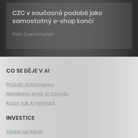
CZC v současné podobě jako
samostatný e-shop končí
Foto: CzechCrunch
CO SE DĚJE V AI
Průšvih Anthtropicu
Nečekaný směr AI závodu
Kurzy, jak AI vypnout
INVESTICE
Sázka na Xerox