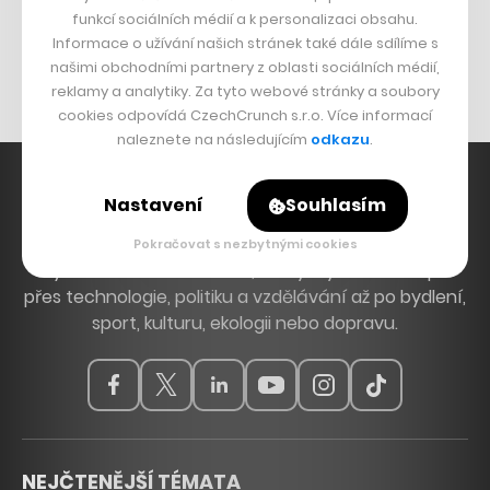
funkcí sociálních médií a k personalizaci obsahu.
Originální hodinky
Informace o užívání našich stránek také dále sdílíme s
Nábytek z betonu
našimi obchodními partnery z oblasti sociálních médií,
reklamy a analytiky. Za tyto webové stránky a soubory
cookies odpovídá CzechCrunch s.r.o. Více informací
naleznete na následujícím
odkazu
.
Nastavení
Souhlasím
Hlavní zdroj inspirace. Věnujeme se tématům, která
Pokračovat s nezbytnými cookies
hýbou Českem a světem, od byznysu a startupů
přes technologie, politiku a vzdělávání až po bydlení,
sport, kulturu, ekologii nebo dopravu.
NEJČTENĚJŠÍ TÉMATA