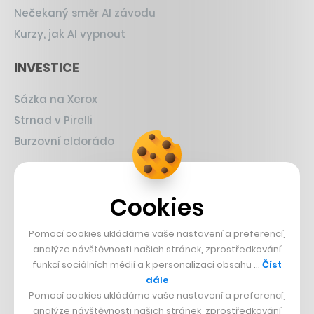
Nečekaný směr AI závodu
Kurzy, jak AI vypnout
INVESTICE
Sázka na Xerox
Strnad v Pirelli
Burzovní eldorádo
PŘÍBĚHY Z GASTRA
Cookies
Boční projekt, co se zvrtnul
Francouzský šéfkuchař na Šumavě
Pomocí cookies ukládáme vaše nastavení a preferencí,
Dva golfisti, co pečou
analýze návštěvnosti našich stránek, zprostředkování
funkcí sociálních médií a k personalizaci obsahu …
Číst
dále
DESIGN
Pomocí cookies ukládáme vaše nastavení a preferencí,
analýze návštěvnosti našich stránek, zprostředkování
Bomma není tichá