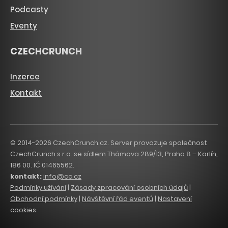
Podcasty
Eventy
CZECHCRUNCH
Inzerce
Kontakt
© 2014-2026 CzechCrunch.cz. Server provozuje společnost
CzechCrunch s.r.o. se sídlem Thámova 289/13, Praha 8 – Karlín,
186 00. IČ 01465562.
kontakt:
info@cc.cz
Podmínky užívání
|
Zásady zpracování osobních údajů
|
Obchodní podmínky
|
Návštěvní řád eventů
|
Nastavení
cookies