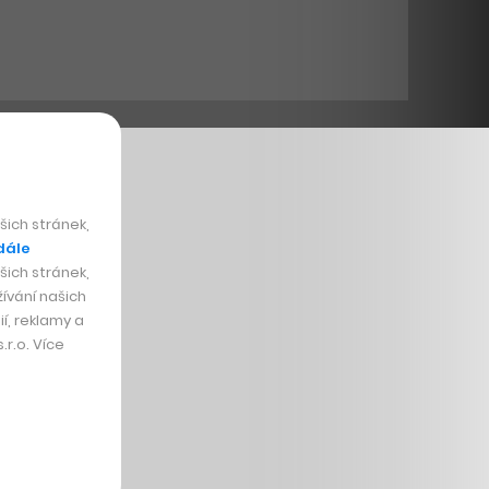
ich stránek,
dále
ich stránek,
ívání našich
í, reklamy a
r.o. Více