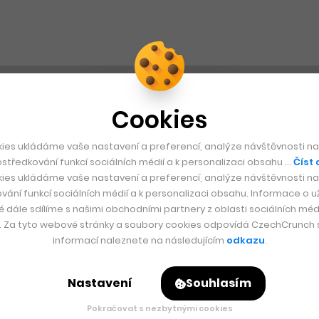
Cookies
ies ukládáme vaše nastavení a preferencí, analýze návštěvnosti naš
středkování funkcí sociálních médií a k personalizaci obsahu …
Číst 
ies ukládáme vaše nastavení a preferencí, analýze návštěvnosti naš
vání funkcí sociálních médií a k personalizaci obsahu. Informace o už
é dále sdílíme s našimi obchodními partnery z oblasti sociálních médi
y. Za tyto webové stránky a soubory cookies odpovídá CzechCrunch s.
informací naleznete na následujícím
odkazu
.
Nastavení
Souhlasím
Pokračovat s nezbytnými cookies