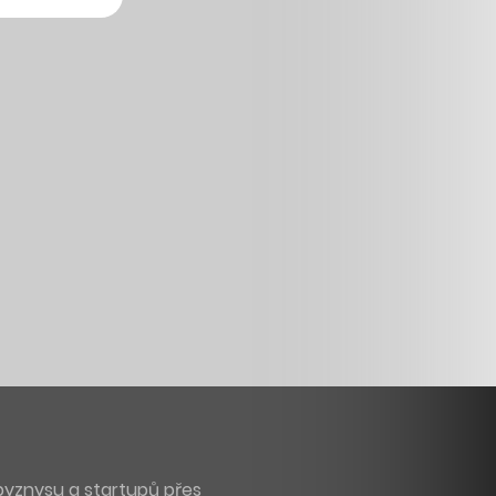
byznysu a startupů přes