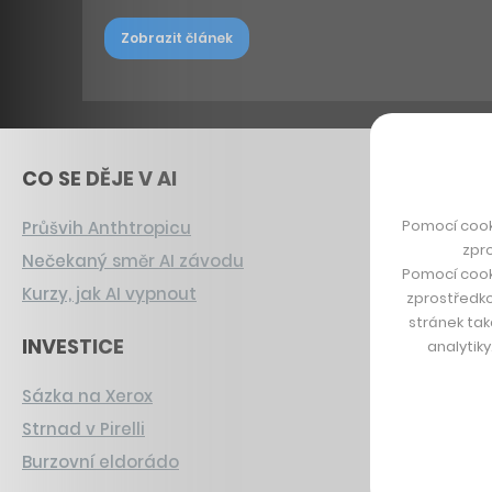
Zobrazit článek
CO SE DĚJE V AI
Pomocí cook
Průšvih Anthtropicu
zpro
Nečekaný směr AI závodu
Pomocí cook
Kurzy, jak AI vypnout
zprostředko
stránek tak
INVESTICE
analytik
Sázka na Xerox
Strnad v Pirelli
Burzovní eldorádo