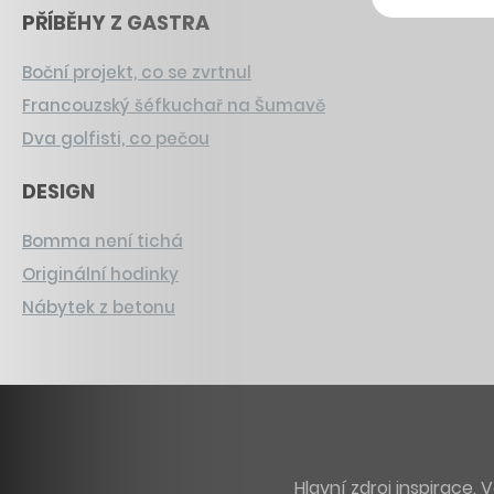
PŘÍBĚHY Z GASTRA
Boční projekt, co se zvrtnul
Francouzský šéfkuchař na Šumavě
Dva golfisti, co pečou
DESIGN
Bomma není tichá
Originální hodinky
Nábytek z betonu
Hlavní zdroj inspirace