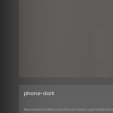
phone-dark
Neomezená data otevírá na měsíc a půl zdarma také