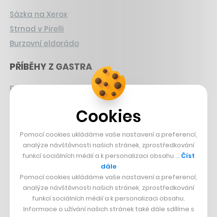
Sázka na Xerox
Strnad v Pirelli
Burzovní eldorádo
PŘÍBĚHY Z GASTRA
Boční projekt, co se zvrtnul
Francouzský šéfkuchař na Šumavě
Cookies
Dva golfisti, co pečou
Pomocí cookies ukládáme vaše nastavení a preferencí,
DESIGN
analýze návštěvnosti našich stránek, zprostředkování
funkcí sociálních médií a k personalizaci obsahu …
Číst
Bomma není tichá
dále
Originální hodinky
Pomocí cookies ukládáme vaše nastavení a preferencí,
analýze návštěvnosti našich stránek, zprostředkování
Nábytek z betonu
funkcí sociálních médií a k personalizaci obsahu.
Informace o užívání našich stránek také dále sdílíme s