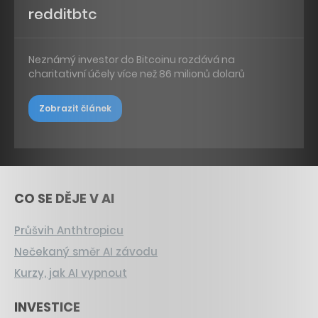
redditbtc
Neznámý investor do Bitcoinu rozdává na
charitativní účely více než 86 milionů dolarů
Zobrazit článek
CO SE DĚJE V AI
Průšvih Anthtropicu
Nečekaný směr AI závodu
Kurzy, jak AI vypnout
INVESTICE