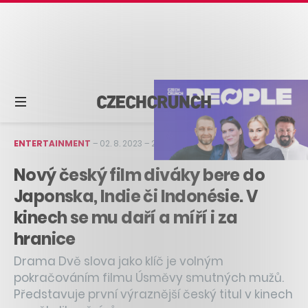
ENTERTAINMENT
–
02. 8. 2023
–
2 min čtení
Nový český film diváky bere do
Japonska, Indie či Indonésie. V
kinech se mu daří a míří i za
hranice
Drama Dvě slova jako klíč je volným
pokračováním filmu Úsměvy smutných mužů.
Představuje první výraznější český titul v kinech