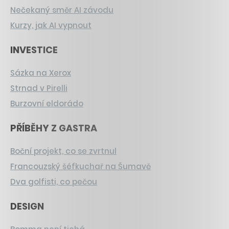
Nečekaný směr AI závodu
Kurzy, jak AI vypnout
INVESTICE
Sázka na Xerox
Strnad v Pirelli
Burzovní eldorádo
PŘÍBĚHY Z GASTRA
Boční projekt, co se zvrtnul
Francouzský šéfkuchař na Šumavě
Dva golfisti, co pečou
DESIGN