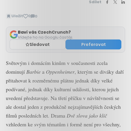
Sdílet
Uložit
0
0
Zobrazit
komentáře
Baví vás CzechCrunch?
Vídejte ho na Googlu častěji.
Sledovat
Preferovat
Světovým i domácím kinům v současnosti zcela
dominují
Barbie
a
Oppenheimer
, kterým se diváky daří
přitahovat k rozměrnému plátnu jednak díky velké
podívané, jednak díky kulturní události, kterou jejich
uvedení představuje. Na třetí příčku v návštěvnosti se
ale dostal jeden z produkčně nejzajímavějších českých
filmů posledních let. Drama
Dvě slova jako klíč
vzhledem ke svým tématům i formě není pro všechny,