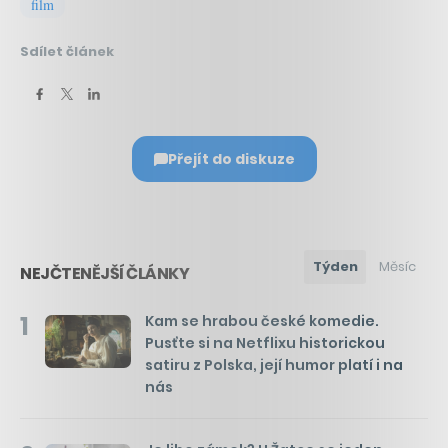
film
Sdílet článek
Přejít do diskuze
Týden
Měsíc
NEJČTENĚJŠÍ ČLÁNKY
1
Kam se hrabou české komedie.
Pusťte si na Netflixu historickou
satiru z Polska, její humor platí i na
nás