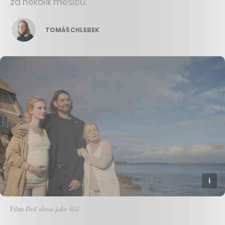
za několik měsíců.
TOMÁŠ CHLEBEK
Film
Dvě slova jako klíč