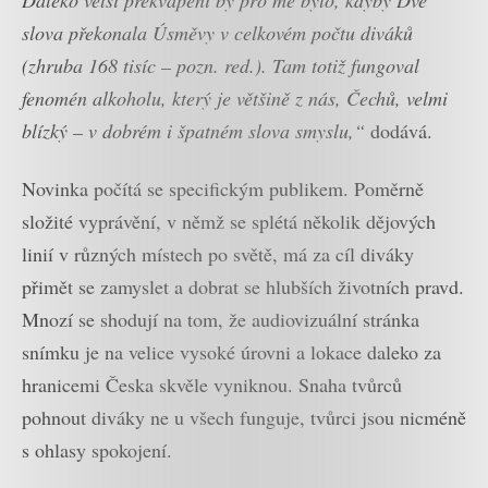
Daleko větší překvapení by pro mě bylo, kdyby Dvě
slova překonala Úsměvy v celkovém počtu diváků
(zhruba 168 tisíc – pozn. red.). Tam totiž fungoval
fenomén alkoholu, který je většině z nás, Čechů, velmi
blízký – v dobrém i špatném slova smyslu,“
dodává.
Novinka počítá se specifickým publikem. Poměrně
složité vyprávění, v němž se splétá několik dějových
linií v různých místech po světě, má za cíl diváky
přimět se zamyslet a dobrat se hlubších životních pravd.
Mnozí se shodují na tom, že audiovizuální stránka
snímku je na velice vysoké úrovni a lokace daleko za
hranicemi Česka skvěle vyniknou. Snaha tvůrců
pohnout diváky ne u všech funguje, tvůrci jsou nicméně
s ohlasy spokojení.