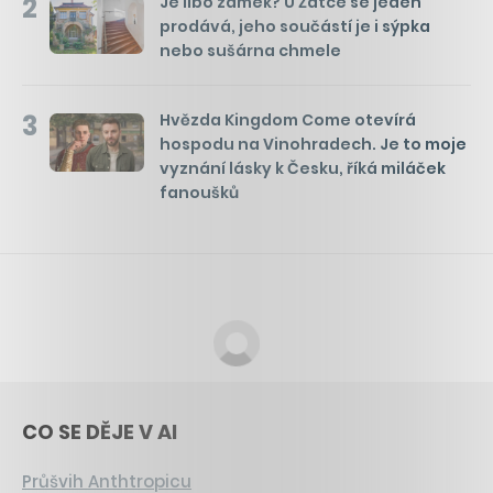
2
Je libo zámek? U Žatce se jeden
prodává, jeho součástí je i sýpka
nebo sušárna chmele
3
Hvězda Kingdom Come otevírá
hospodu na Vinohradech. Je to moje
vyznání lásky k Česku, říká miláček
fanoušků
CO SE DĚJE V AI
Průšvih Anthtropicu