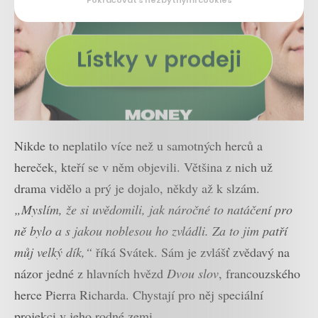
Nikde to neplatilo více než u samotných herců a
hereček, kteří se v něm objevili. Většina z nich už
drama vidělo a prý je dojalo, někdy až k slzám.
„Myslím, že si uvědomili, jak náročné to natáčení pro
ně bylo a s jakou noblesou ho zvládli. Za to jim patří
můj velký dík,“
říká Svátek. Sám je zvlášť zvědavý na
názor jedné z hlavních hvězd
Dvou slov
, francouzského
herce Pierra Richarda. Chystají pro něj speciální
projekci v jeho rodné zemi.