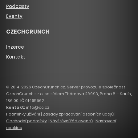
Podcasty
Eventy
CZECHCRUNCH
Inzerce
Kontakt
© 2014-2026 CzechCrunch.cz. Server provozuje společnost
CzechCrunch s.r.o. se sídlem Thámova 289/13, Praha 8 – Karlín,
186 00. IČ 01465562.
kontakt:
info@cc.cz
Podmínky užívání
|
Zásady zpracování osobních údajů
|
Obchodní podmínky
|
Návštěvní řád eventů
|
Nastavení
cookies