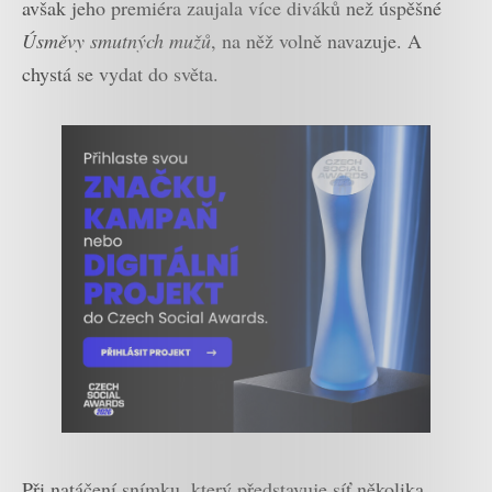
avšak jeho premiéra zaujala více diváků než úspěšné
Úsměvy smutných mužů
, na něž volně navazuje. A
chystá se vydat do světa.
Při natáčení snímku, který představuje síť několika