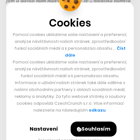
film a dávají nám najevo, že jsme se z hlediska námětu
a zpracování vydali správnou cestou,“
poznamenává
Svátek.
„Samozřejmě jsou ale také diváci, které Dvě
Cookies
slova naprosto míjí. Mohou být třeba jinak nastavení,“
Pomocí cookies ukládáme vaše nastavení a preferencí,
pokračuje s tím, že na základě diváckých dojmů, s
analýze návštěvnosti našich stránek, zprostředkování
nimiž se setkal, snímek nejlépe funguje pro ty, kteří si
funkcí sociálních médií a k personalizaci obsahu …
Číst
dále
ho „pustí k tělu“.
Pomocí cookies ukládáme vaše nastavení a preferencí,
analýze návštěvnosti našich stránek, zprostředkování
funkcí sociálních médií a k personalizaci obsahu.
Informace o užívání našich stránek také dále sdílíme s
našimi obchodními partnery z oblasti sociálních médií,
reklamy a analytiky. Za tyto webové stránky a soubory
cookies odpovídá CzechCrunch s.r.o. Více informací
naleznete na následujícím
odkazu
.
Nastavení
Souhlasím
Pokračovat s nezbytnými cookies