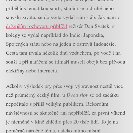
příběhů s tematikou smrti, starání se o druhé nebo
smyslu života, se do světa vydal sám štáb. Jak nám v
dřívějším rozhovoru přiblížil
režisér Dan Svátek, s
kolegy se vydal například do Indie, Japonska,
Spojených států nebo na jeden z ostrovů Indonésie.
Cesta tam trvala několik dnů vzduchem, po vodě i na
souši a při natáčení se filmaři museli obejít bez přívodu
elektřiny nebo internetu.
Ačkoliv výsledek prý přes svoji výpravnost nestál více
než průměrný český film, u
Dvou slov
se od začátku
nepočítalo s příliš velkým publikem. Rekordům
návštěvnosti se skutečně ani nepřiblíží, za první víkend
je nicméně v kině zhlédlo přes 20 tisíc lidí. To je na
poměrně náročné téma, daleko mimo místní