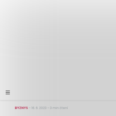
BYZNYS
–
16. 6. 2023
–
3 min čtení