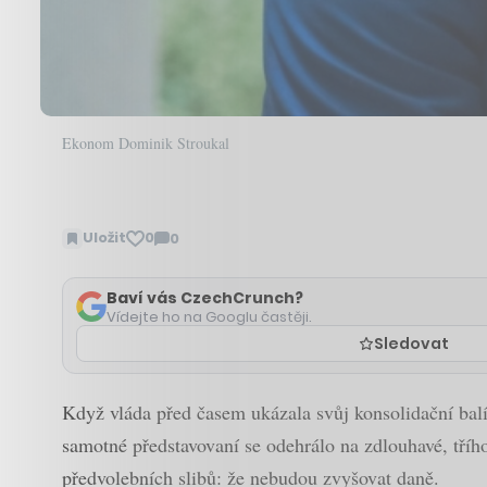
Ekonom Dominik Stroukal
Uložit
0
0
Zobrazit
komentáře
Baví vás CzechCrunch?
Vídejte ho na Googlu častěji.
Sledovat
Když vláda před časem ukázala svůj konsolidační balíče
samotné představovaní se odehrálo na zdlouhavé, třího
předvolebních slibů: že nebudou zvyšovat daně.