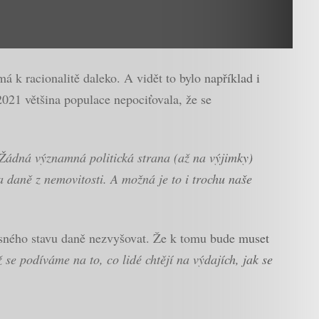
 k racionalitě daleko. A vidět to bylo například i
21 většina populace nepociťovala, že se
. Žádná významná politická strana (až na výjimky)
 daně z nemovitosti. A možná je to i trochu naše
učasného stavu daně nezvyšovat. Že k tomu bude muset
 se podíváme na to, co lidé chtějí na výdajích, jak se