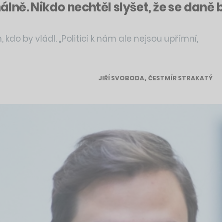
ně. Nikdo nechtěl slyšet, že se daně
do by vládl. „Politici k nám ale nejsou upřímní,
JIŘÍ SVOBODA
,
ČESTMÍR STRAKATÝ