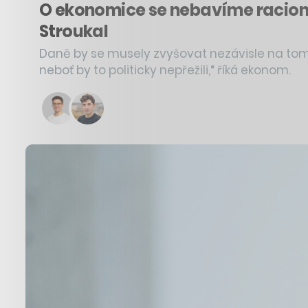
O ekonomice se nebavíme racionál
Stroukal
Daně by se musely zvyšovat nezávisle na tom, k
neboť by to politicky nepřežili,“ říká ekonom.