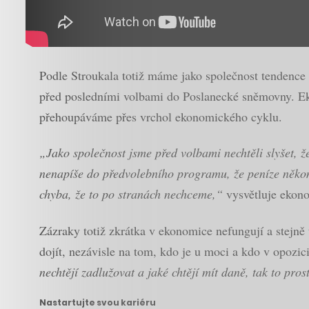
Podle Stroukala totiž máme jako společnost tendence 
před posledními volbami do Poslanecké sněmovny. Eko
přehoupáváme přes vrchol ekonomického cyklu.
„Jako společnost jsme před volbami nechtěli slyšet, ž
nenapíše do předvolebního programu, že peníze někomu
chyba, že to po stranách nechceme,“
vysvětluje ekon
Zázraky totiž zkrátka v ekonomice nefungují a stejně 
dojít, nezávisle na tom, kdo je u moci a kdo v opozic
nechtějí zadlužovat a jaké chtějí mít daně, tak to pro
Nastartujte svou kariéru