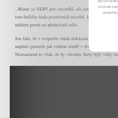
zprostředko
stránek tak
„Máme za NERV pár otazníků, ale jsme rádi za směr, k
analytik
tom balíčku řada pozitivních návrhů, které jsou zajím
můžete pustit na přehrávači níže.
Jen fakt, že v rozpočtu vláda dokázala najít 120 mili
naplnit (protože jak vidíme téměř v živém přenosu, i 
Neznamená to však, že by všechny škrty byly vždy ra