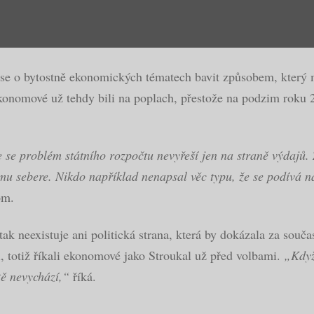
se o bytostně ekonomických tématech bavit způsobem, který má
nomové už tehdy bili na poplach, přestože na podzim roku 20
e se problém státního rozpočtu nevyřeší jen na straně výdajů
 sebere. Nikdo například nenapsal věc typu, že se podívá na
om.
tak neexistuje ani politická strana, která by dokázala za so
i, totiž říkali ekonomové jako Stroukal už před volbami.
„Když
stě nevychází,“
říká.