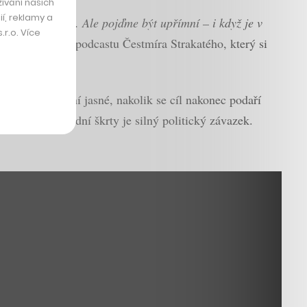
ívání našich
í, reklamy a
 nepředstavilo. Ale pojďme být upřímní – i když je v
r.o. Více
íká Stroukal v podcastu Čestmíra Strakatého, který si
 A přestože není jasné, nakolik se cíl nakonec podaří
aha o tak zásadní škrty je silný politický závazek.