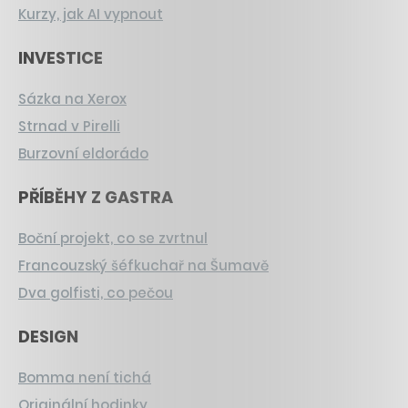
Kurzy, jak AI vypnout
INVESTICE
Sázka na Xerox
Strnad v Pirelli
Burzovní eldorádo
PŘÍBĚHY Z GASTRA
Boční projekt, co se zvrtnul
Francouzský šéfkuchař na Šumavě
Dva golfisti, co pečou
DESIGN
Bomma není tichá
Originální hodinky