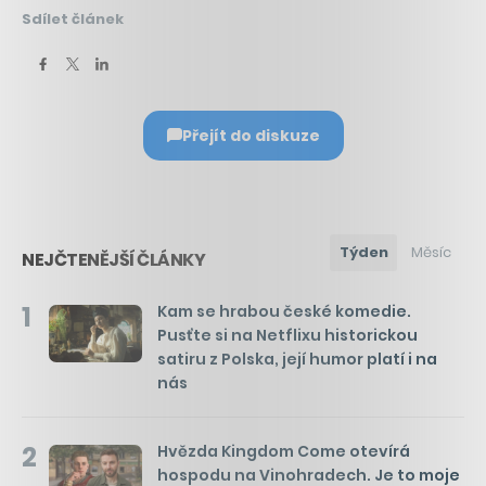
Sdílet článek
Přejít do diskuze
Týden
Měsíc
NEJČTENĚJŠÍ ČLÁNKY
1
Kam se hrabou české komedie.
Pusťte si na Netflixu historickou
satiru z Polska, její humor platí i na
nás
2
Hvězda Kingdom Come otevírá
hospodu na Vinohradech. Je to moje