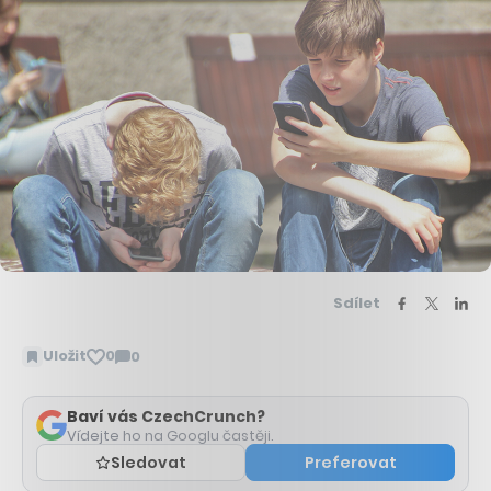
Sdílet
Uložit
0
0
Zobrazit
komentáře
Baví vás CzechCrunch?
Vídejte ho na Googlu častěji.
Sledovat
Preferovat