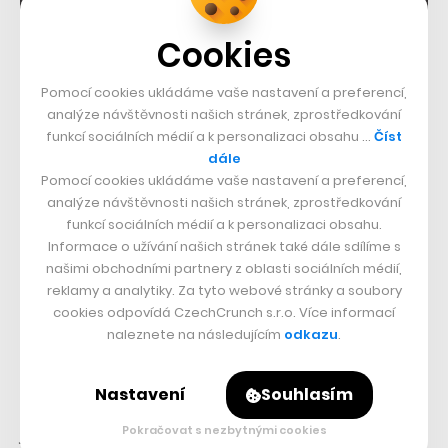
Cookies
Vzhledem k tomu, že zákon platí pouze pro děti do 15
Pomocí cookies ukládáme vaše nastavení a preferencí,
let, na francouzské střední školy se již nevztahuje.
analýze návštěvnosti našich stránek, zprostředkování
funkcí sociálních médií a k personalizaci obsahu …
Číst
Nicméně každá střední škola ho může dobrovolně
dále
přijmout také, pokud uzná za vhodné, aby ani starší
Pomocí cookies ukládáme vaše nastavení a preferencí,
školáci a studenti nemohli nosit mobilní telefon během
analýze návštěvnosti našich stránek, zprostředkování
funkcí sociálních médií a k personalizaci obsahu.
vyučování u sebe.
Informace o užívání našich stránek také dále sdílíme s
našimi obchodními partnery z oblasti sociálních médií,
Francouzská vláda doufá především v to, že tento krok
reklamy a analytiky. Za tyto webové stránky a soubory
dokáže snížit závislost dětí na telefonech, což povede i
cookies odpovídá CzechCrunch s.r.o. Více informací
naleznete na následujícím
odkazu
.
k omezení problémů s tím souvisejících. Těmi mohou
být například zdravotní problémy, jako je nespavost či v
Nastavení
Souhlasím
dnešní době velmi rozšířená kyberšikana. Otázkou však
je, zda nebudou mít děti potřebu si čas strávený u
Pokračovat s nezbytnými cookies