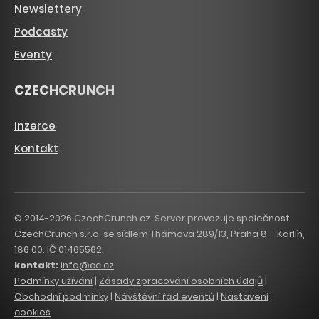
Newslettery
Podcasty
Eventy
CZECHCRUNCH
Inzerce
Kontakt
© 2014-2026 CzechCrunch.cz. Server provozuje společnost
CzechCrunch s.r.o. se sídlem Thámova 289/13, Praha 8 – Karlín,
186 00. IČ 01465562.
kontakt:
info@cc.cz
Podmínky užívání
|
Zásady zpracování osobních údajů
|
Obchodní podmínky
|
Návštěvní řád eventů
|
Nastavení
cookies