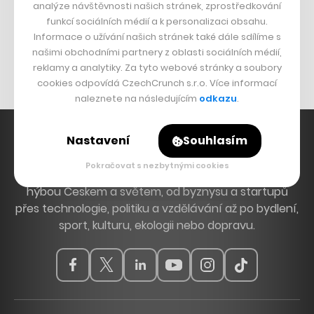
analýze návštěvnosti našich stránek, zprostředkování
Bomma není tichá
funkcí sociálních médií a k personalizaci obsahu.
Informace o užívání našich stránek také dále sdílíme s
Originální hodinky
našimi obchodními partnery z oblasti sociálních médií,
Nábytek z betonu
reklamy a analytiky. Za tyto webové stránky a soubory
cookies odpovídá CzechCrunch s.r.o. Více informací
naleznete na následujícím
odkazu
.
Nastavení
Souhlasím
Pokračovat s nezbytnými cookies
Hlavní zdroj inspirace. Věnujeme se tématům, která
hýbou Českem a světem, od byznysu a startupů
přes technologie, politiku a vzdělávání až po bydlení,
sport, kulturu, ekologii nebo dopravu.