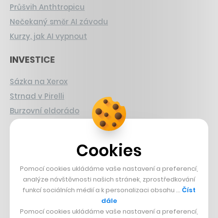
Průšvih Anthtropicu
Nečekaný směr AI závodu
Kurzy, jak AI vypnout
INVESTICE
Sázka na Xerox
Strnad v Pirelli
Burzovní eldorádo
PŘÍBĚHY Z GASTRA
Cookies
Boční projekt, co se zvrtnul
Pomocí cookies ukládáme vaše nastavení a preferencí,
Francouzský šéfkuchař na Šumavě
analýze návštěvnosti našich stránek, zprostředkování
Dva golfisti, co pečou
funkcí sociálních médií a k personalizaci obsahu …
Číst
dále
DESIGN
Pomocí cookies ukládáme vaše nastavení a preferencí,