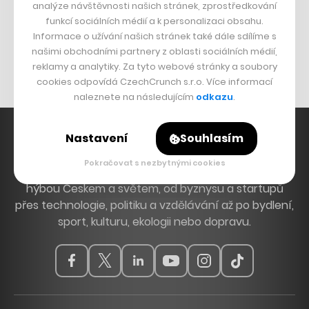
analýze návštěvnosti našich stránek, zprostředkování
Bomma není tichá
funkcí sociálních médií a k personalizaci obsahu.
Informace o užívání našich stránek také dále sdílíme s
Originální hodinky
našimi obchodními partnery z oblasti sociálních médií,
Nábytek z betonu
reklamy a analytiky. Za tyto webové stránky a soubory
cookies odpovídá CzechCrunch s.r.o. Více informací
naleznete na následujícím
odkazu
.
Nastavení
Souhlasím
Pokračovat s nezbytnými cookies
Hlavní zdroj inspirace. Věnujeme se tématům, která
hýbou Českem a světem, od byznysu a startupů
přes technologie, politiku a vzdělávání až po bydlení,
sport, kulturu, ekologii nebo dopravu.