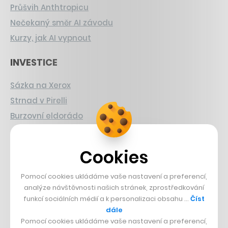
Průšvih Anthtropicu
Nečekaný směr AI závodu
Kurzy, jak AI vypnout
INVESTICE
Sázka na Xerox
Strnad v Pirelli
Burzovní eldorádo
PŘÍBĚHY Z GASTRA
Cookies
Boční projekt, co se zvrtnul
Pomocí cookies ukládáme vaše nastavení a preferencí,
Francouzský šéfkuchař na Šumavě
analýze návštěvnosti našich stránek, zprostředkování
Dva golfisti, co pečou
funkcí sociálních médií a k personalizaci obsahu …
Číst
dále
DESIGN
Pomocí cookies ukládáme vaše nastavení a preferencí,