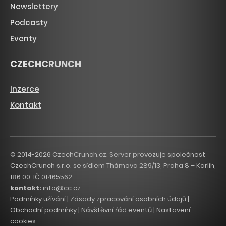
Newslettery
Podcasty
Eventy
CZECHCRUNCH
Inzerce
Kontakt
© 2014-2026 CzechCrunch.cz. Server provozuje společnost
CzechCrunch s.r.o. se sídlem Thámova 289/13, Praha 8 – Karlín,
186 00. IČ 01465562.
kontakt:
info@cc.cz
Podmínky užívání
|
Zásady zpracování osobních údajů
|
Obchodní podmínky
|
Návštěvní řád eventů
|
Nastavení
cookies