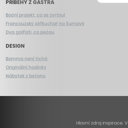
PŘÍBĚHY Z GASTRA
Boční projekt, co se zvrtnul
Francouzský šéfkuchař na Šumavě
Dva golfisti, co pečou
DESIGN
Bomma není tichá
Originální hodinky
Nábytek z betonu
Hlavní zdroj inspirace