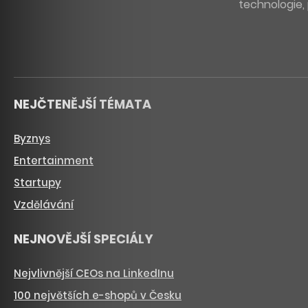
technologie, 
NEJČTENĚJŠÍ TÉMATA
Byznys
Entertainment
Startupy
Vzdělávání
NEJNOVĚJŠÍ SPECIÁLY
Nejvlivnější CEOs na LinkedInu
100 největších e-shopů v Česku