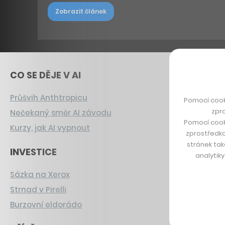
Zobrazit článek
CO SE DĚJE V AI
Průšvih Anthtropicu
Pomocí cook
zpro
Nečekaný směr AI závodu
Pomocí cook
Kurzy, jak AI vypnout
zprostředko
stránek tak
INVESTICE
analytik
Sázka na Xerox
Strnad v Pirelli
Burzovní eldorádo