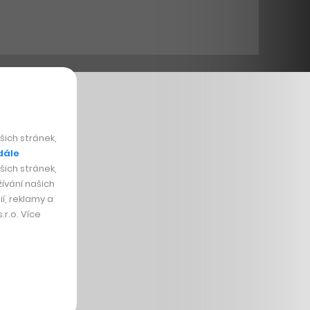
ich stránek,
dále
ich stránek,
ívání našich
í, reklamy a
r.o. Více