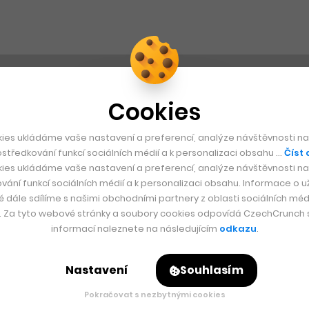
Cookies
ies ukládáme vaše nastavení a preferencí, analýze návštěvnosti naš
středkování funkcí sociálních médií a k personalizaci obsahu …
Číst 
ies ukládáme vaše nastavení a preferencí, analýze návštěvnosti naš
vání funkcí sociálních médií a k personalizaci obsahu. Informace o už
é dále sdílíme s našimi obchodními partnery z oblasti sociálních médi
y. Za tyto webové stránky a soubory cookies odpovídá CzechCrunch s.
informací naleznete na následujícím
odkazu
.
Nastavení
Souhlasím
Pokračovat s nezbytnými cookies