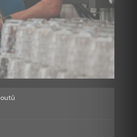
houtů