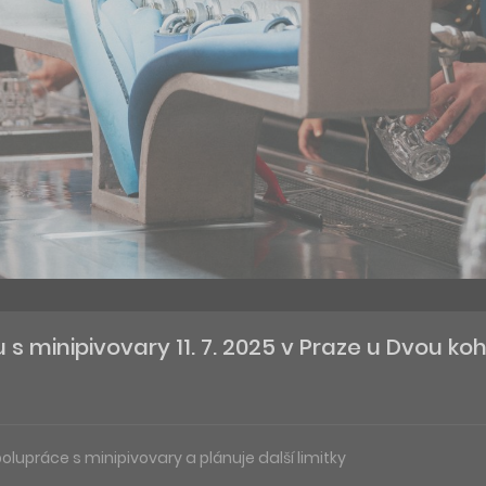
 s minipivovary 11. 7. 2025 v Praze u Dvou ko
spolupráce s minipivovary a plánuje další limitky