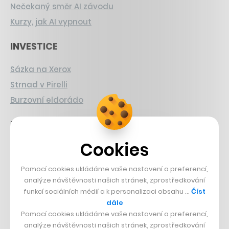
Nečekaný směr AI závodu
Kurzy, jak AI vypnout
INVESTICE
Sázka na Xerox
Strnad v Pirelli
Burzovní eldorádo
PŘÍBĚHY Z GASTRA
Cookies
Boční projekt, co se zvrtnul
Francouzský šéfkuchař na Šumavě
Pomocí cookies ukládáme vaše nastavení a preferencí,
Dva golfisti, co pečou
analýze návštěvnosti našich stránek, zprostředkování
funkcí sociálních médií a k personalizaci obsahu …
Číst
DESIGN
dále
Pomocí cookies ukládáme vaše nastavení a preferencí,
analýze návštěvnosti našich stránek, zprostředkování
Bomma není tichá