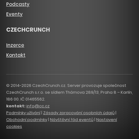
Podcasty
Eventy
CZECHCRUNCH
Inzerce
Kontakt
© 2014-2026 CzechCrunch.cz. Server provozuje společnost
CzechCrunch s.r.o. se sídlem Thámova 289/13, Praha 8 – Karlín,
186 00. IČ 01465562.
kontakt:
info@cc.cz
Podmínky užívání
|
Zásady zpracování osobních údajů
|
Obchodní podmínky
|
Návštěvní řád eventů
|
Nastavení
cookies