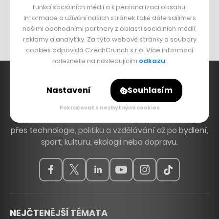
funkcí sociálních médií a k personalizaci obsahu.
Originální hodinky
Informace o užívání našich stránek také dále sdílíme s
Nábytek z betonu
našimi obchodními partnery z oblasti sociálních médií,
reklamy a analytiky. Za tyto webové stránky a soubory
cookies odpovídá CzechCrunch s.r.o. Více informací
naleznete na následujícím
odkazu
.
Nastavení
Souhlasím
Hlavní zdroj inspirace. Věnujeme se tématům, která
Pokračovat s nezbytnými cookies
hýbou Českem a světem, od byznysu a startupů
přes technologie, politiku a vzdělávání až po bydlení,
sport, kulturu, ekologii nebo dopravu.
NEJČTENĚJŠÍ TÉMATA