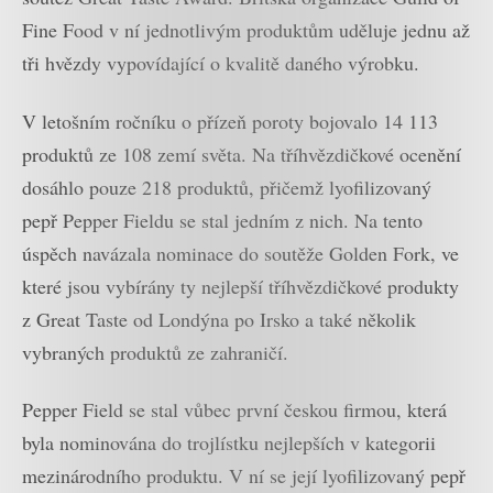
Fine Food v ní jednotlivým produktům uděluje jednu až
tři hvězdy vypovídající o kvalitě daného výrobku.
V letošním ročníku o přízeň poroty bojovalo 14 113
produktů ze 108 zemí světa. Na tříhvězdičkové ocenění
dosáhlo pouze 218 produktů, přičemž lyofilizovaný
pepř Pepper Fieldu se stal jedním z nich. Na tento
úspěch navázala nominace do soutěže Golden Fork, ve
které jsou vybírány ty nejlepší tříhvězdičkové produkty
z Great Taste od Londýna po Irsko a také několik
vybraných produktů ze zahraničí.
Pepper Field se stal vůbec první českou firmou, která
byla nominována do trojlístku nejlepších v kategorii
mezinárodního produktu. V ní se její lyofilizovaný pepř