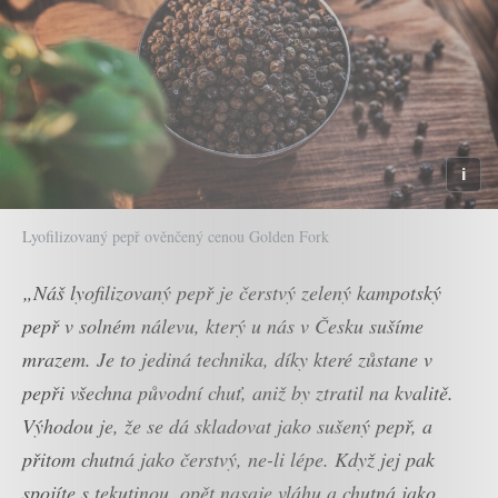
Lyofilizovaný pepř ověnčený cenou Golden Fork
„Náš lyofilizovaný pepř je čerstvý zelený kampotský
pepř v solném nálevu, který u nás v Česku sušíme
mrazem. Je to jediná technika, díky které zůstane v
pepři všechna původní chuť, aniž by ztratil na kvalitě.
Výhodou je, že se dá skladovat jako sušený pepř, a
přitom chutná jako čerstvý, ne-li lépe. Když jej pak
spojíte s tekutinou, opět nasaje vláhu a chutná jako