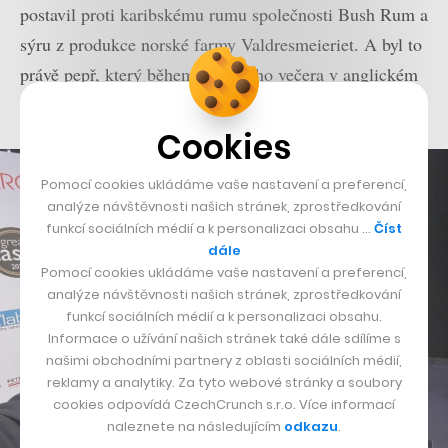
postavil proti karibskému rumu společnosti Bush Rum a
sýru z produkce norské farmy Valdresmeieriet. A byl to
právě pepř, který během včerejšího večera v anglickém
Harrogate porota prohlásila za absolutního vítěze.
Cookies
Pomocí cookies ukládáme vaše nastavení a preferencí,
analýze návštěvnosti našich stránek, zprostředkování
funkcí sociálních médií a k personalizaci obsahu …
Číst
dále
Pomocí cookies ukládáme vaše nastavení a preferencí,
analýze návštěvnosti našich stránek, zprostředkování
funkcí sociálních médií a k personalizaci obsahu.
Informace o užívání našich stránek také dále sdílíme s
našimi obchodními partnery z oblasti sociálních médií,
reklamy a analytiky. Za tyto webové stránky a soubory
cookies odpovídá CzechCrunch s.r.o. Více informací
naleznete na následujícím
odkazu
.