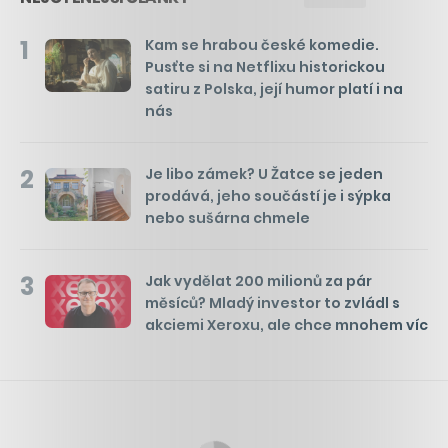
1
Kam se hrabou české komedie.
Pusťte si na Netflixu historickou
satiru z Polska, její humor platí i na
nás
2
Je libo zámek? U Žatce se jeden
prodává, jeho součástí je i sýpka
nebo sušárna chmele
3
Jak vydělat 200 milionů za pár
měsíců? Mladý investor to zvládl s
akciemi Xeroxu, ale chce mnohem víc