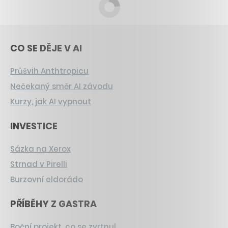
CO SE DĚJE V AI
Průšvih Anthtropicu
Nečekaný směr AI závodu
Kurzy, jak AI vypnout
INVESTICE
Sázka na Xerox
Strnad v Pirelli
Burzovní eldorádo
PŘÍBĚHY Z GASTRA
Boční projekt, co se zvrtnul