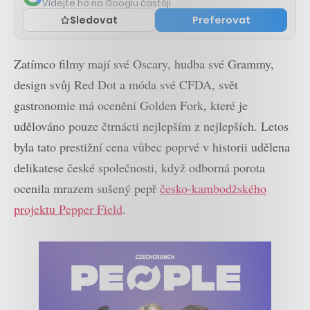
Vídejte ho na Googlu častěji.
Sledovat
Preferovat
Zatímco filmy mají své Oscary, hudba své Grammy,
design svůj Red Dot a móda své CFDA, svět
gastronomie má ocenění Golden Fork, které je
udělováno pouze čtrnácti nejlepším z nejlepších. Letos
byla tato prestižní cena vůbec poprvé v historii udělena
delikatese české společnosti, když odborná porota
ocenila mrazem sušený pepř
česko-kambodžského
projektu Pepper Field
.