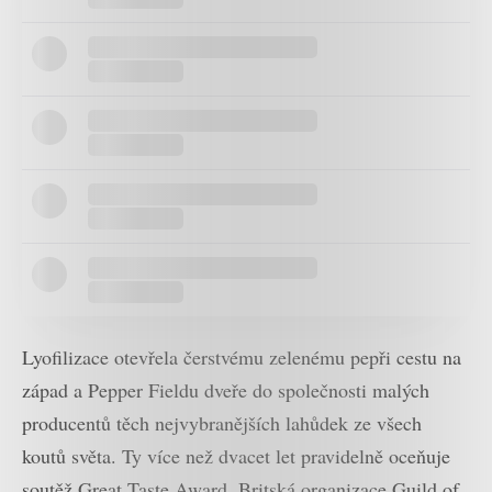
Lyofilizace otevřela čerstvému zelenému pepři cestu na
západ a Pepper Fieldu dveře do společnosti malých
producentů těch nejvybranějších lahůdek ze všech
koutů světa. Ty více než dvacet let pravidelně oceňuje
soutěž Great Taste Award. Britská organizace Guild of