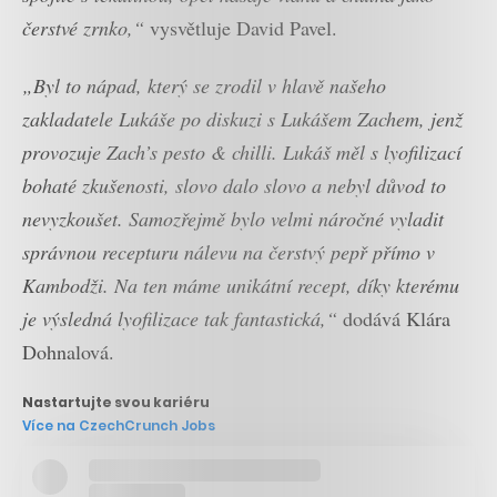
čerstvé zrnko,“
vysvětluje David Pavel.
„Byl to nápad, který se zrodil v hlavě našeho
zakladatele Lukáše po diskuzi s Lukášem Zachem, jenž
provozuje Zach’s pesto & chilli. Lukáš měl s lyofilizací
bohaté zkušenosti, slovo dalo slovo a nebyl důvod to
nevyzkoušet. Samozřejmě bylo velmi náročné vyladit
správnou recepturu nálevu na čerstvý pepř přímo v
Kambodži. Na ten máme unikátní recept, díky kterému
je výsledná lyofilizace tak fantastická,“
dodává Klára
Dohnalová.
Nastartujte svou kariéru
Více na CzechCrunch Jobs