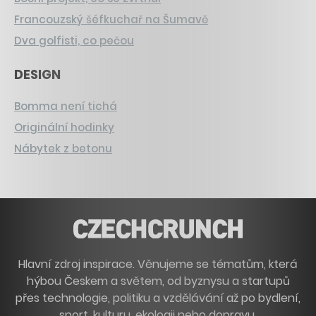
Francouzský šéfkuchař na Šumavě
Dva golfisti, co pečou
DESIGN
Bomma není tichá
Originální hodinky
Nábytek z betonu
Hlavní zdroj inspirace. Věnujeme se tématům, která
hýbou Českem a světem, od byznysu a startupů
přes technologie, politiku a vzdělávání až po bydlení,
sport, kulturu, ekologii nebo dopravu.