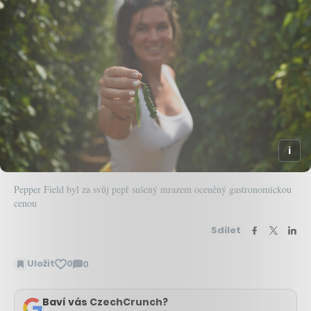
Pepper Field byl za svůj pepř sušený mrazem oceněný gastronomickou
cenou
Sdílet
Uložit
0
0
Zobrazit
komentáře
Baví vás CzechCrunch?