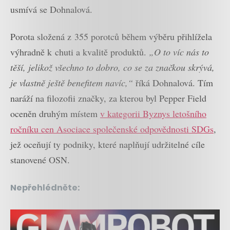
usmívá se Dohnalová.
Porota složená z 355 porotců během výběru přihlížela
výhradně k chuti a kvalitě produktů.
„O to víc nás to
těší, jelikož všechno to dobro, co se za značkou skrývá,
je vlastně ještě benefitem navíc,“
říká Dohnalová. Tím
naráží na filozofii značky, za kterou byl Pepper Field
oceněn druhým místem
v kategorii Byznys letošního
ročníku cen Asociace společenské odpovědnosti SDGs
,
jež oceňují ty podniky, které naplňují udržitelné cíle
stanovené OSN.
Nepřehlédněte: