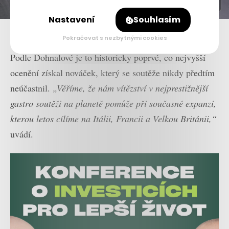
Nastavení
Souhlasím
Lukáš Hejtmánek a zbytek týmu Pepper Field s cenou Golden Fork
Pokračovat s nezbytnými cookies
Podle Dohnalové je to historicky poprvé, co nejvyšší
ocenění získal nováček, který se soutěže nikdy předtím
neúčastnil.
„Věříme, že nám vítězství v nejprestižnější
gastro soutěži na planetě pomůže při současné expanzi,
kterou letos cílíme na Itálii, Francii a Velkou Británii,“
uvádí.