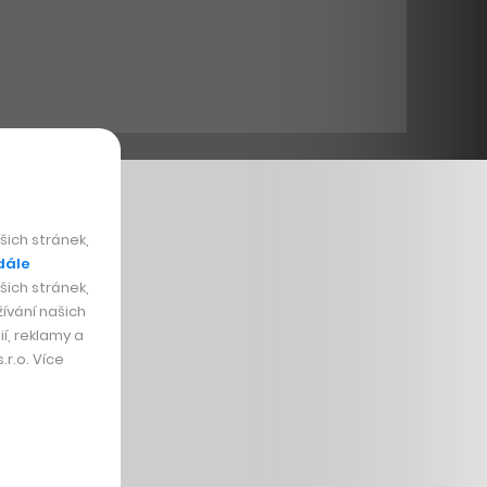
ich stránek,
dále
ich stránek,
ívání našich
í, reklamy a
r.o. Více