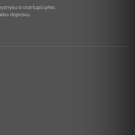
byznysu a startupů přes
 nebo dopravu.