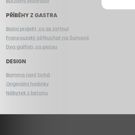
Burzovní eldorádo
PŘÍBĚHY Z GASTRA
Boční projekt, co se zvrtnul
Francouzský šéfkuchař na Šumavě
Dva golfisti, co pečou
DESIGN
Bomma není tichá
Originální hodinky
Nábytek z betonu