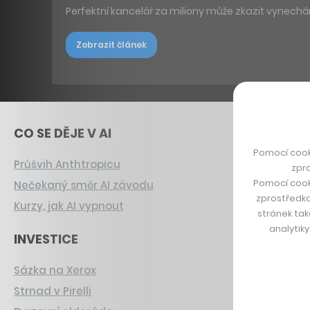
Perfektní kancelář za miliony může zkazit vynechání
Zobrazit článek
CO SE DĚJE V AI
Pomocí cook
Průšvih Anthtropicu
zpro
Pomocí cook
Nečekaný směr AI závodu
zprostředko
Kurzy, jak AI vypnout
stránek tak
analytik
INVESTICE
Sázka na Xerox
Strnad v Pirelli