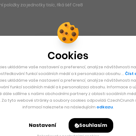
 položky za jednotky tisíc, říká šéf Cre8
Cookies
ies ukládáme vaše nastavení a preferencí, analýze návštěvnosti naš
středkování funkcí sociálních médií a k personalizaci obsahu …
Číst 
ies ukládáme vaše nastavení a preferencí, analýze návštěvnosti naš
vání funkcí sociálních médií a k personalizaci obsahu. Informace o už
é dále sdílíme s našimi obchodními partnery z oblasti sociálních médi
y. Za tyto webové stránky a soubory cookies odpovídá CzechCrunch s.
informací naleznete na následujícím
odkazu
.
Nastavení
Souhlasím