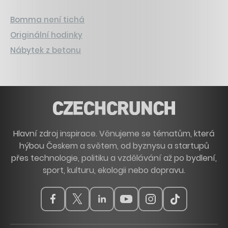
Bomma není tichá
Originální hodinky
Nábytek z betonu
Hlavní zdroj inspirace. Věnujeme se tématům, která
hýbou Českem a světem, od byznysu a startupů
přes technologie, politiku a vzdělávání až po bydlení,
sport, kulturu, ekologii nebo dopravu.