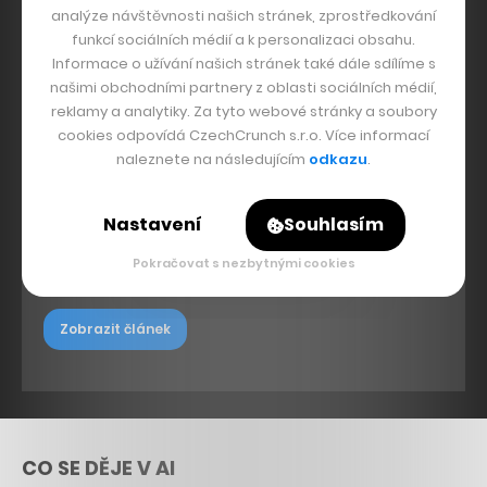
analýze návštěvnosti našich stránek, zprostředkování
funkcí sociálních médií a k personalizaci obsahu.
Informace o užívání našich stránek také dále sdílíme s
TZ_3 měsíce Twisto karty_Platební
našimi obchodními partnery z oblasti sociálních médií,
náramky nahradí platby v
reklamy a analytiky. Za tyto webové stránky a soubory
hotovosti, lidé s náramkem platí
cookies odpovídá CzechCrunch s.r.o. Více informací
bezhotovostně i nižší částky-2
naleznete na následujícím
odkazu
.
Nastavení
Souhlasím
Platební kartu a náramek od Twista si objednalo již
okolo 6 tisíc lidí, kteří s nimi zaplatili přes 20 milionů
Pokračovat s nezbytnými cookies
korun
Zobrazit článek
CO SE DĚJE V AI