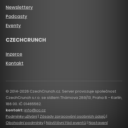
Newslettery
Podcasty
Eventy
CZECHCRUNCH
Inzerce
Kontakt
© 2014-2026 CzechCrunch.cz. Server provozuje společnost
CzechCrunch s.r.o. se sídlem Thámova 289/13, Praha 8 – Karlín,
186 00. IČ 01465562.
kontakt:
info@cc.cz
Podmínky užívání
|
Zásady zpracování osobních údajů
|
Obchodní podmínky
|
Návštěvní řád eventů
|
Nastavení