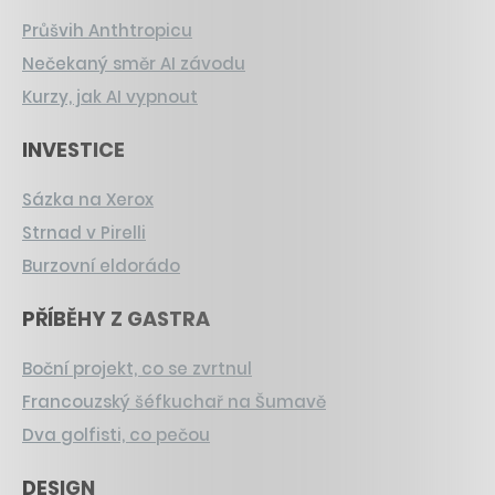
Průšvih Anthtropicu
Nečekaný směr AI závodu
Kurzy, jak AI vypnout
INVESTICE
Sázka na Xerox
Strnad v Pirelli
Burzovní eldorádo
PŘÍBĚHY Z GASTRA
Boční projekt, co se zvrtnul
Francouzský šéfkuchař na Šumavě
Dva golfisti, co pečou
DESIGN