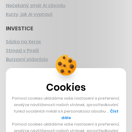
Nečekaný směr AI závodu
Kurzy, jak AI vypnout
INVESTICE
Sázka na Xerox
Strnad v Pirelli
Burzovní eldorádo
PŘÍBĚHY Z GASTRA
Cookies
Boční projekt, co se zvrtnul
Francouzský šéfkuchař na Šumavě
Pomocí cookies ukládáme vaše nastavení a preferencí,
Dva golfisti, co pečou
analýze návštěvnosti našich stránek, zprostředkování
funkcí sociálních médií a k personalizaci obsahu …
Číst
dále
DESIGN
Pomocí cookies ukládáme vaše nastavení a preferencí,
analýze návštěvnosti našich stránek, zprostředkování
Bomma není tichá