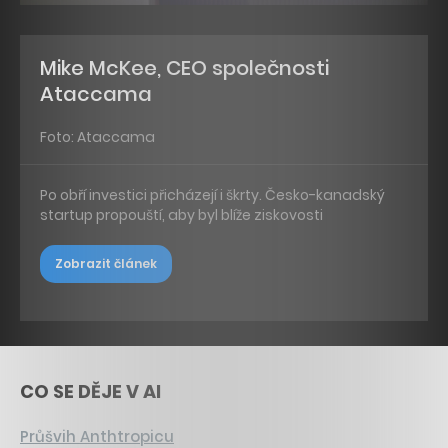
Mike McKee, CEO společnosti
Ataccama
Foto: Ataccama
Po obří investici přicházejí i škrty. Česko-kanadský
startup propouští, aby byl blíže ziskovosti
Zobrazit článek
CO SE DĚJE V AI
Průšvih Anthtropicu