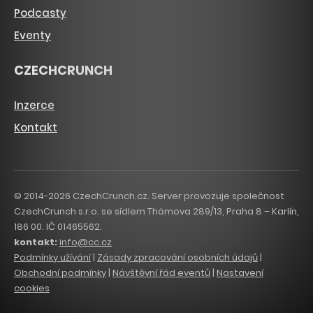
Podcasty
Eventy
CZECHCRUNCH
Inzerce
Kontakt
© 2014-2026 CzechCrunch.cz. Server provozuje společnost
CzechCrunch s.r.o. se sídlem Thámova 289/13, Praha 8 – Karlín,
186 00. IČ 01465562.
kontakt:
info@cc.cz
Podmínky užívání
|
Zásady zpracování osobních údajů
|
Obchodní podmínky
|
Návštěvní řád eventů
|
Nastavení
cookies