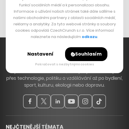
funkcí sociálních médií a k personalizaci obsahu.
Originální hodinky
Informace o užívání našich stránek také dále sdílíme s
Nábytek z betonu
našimi obchodními partnery z oblasti sociálních médií,
reklamy a analytiky. Za tyto webové stránky a soubory
cookies odpovídá CzechCrunch s.r.o. Více informací
naleznete na následujícím
odkazu
.
Nastavení
Souhlasím
Hlavní zdroj inspirace. Věnujeme se tématům, která
Pokračovat s nezbytnými cookies
hýbou Českem a světem, od byznysu a startupů
přes technologie, politiku a vzdělávání až po bydlení,
sport, kulturu, ekologii nebo dopravu.
NEJČTENĚJŠÍ TÉMATA