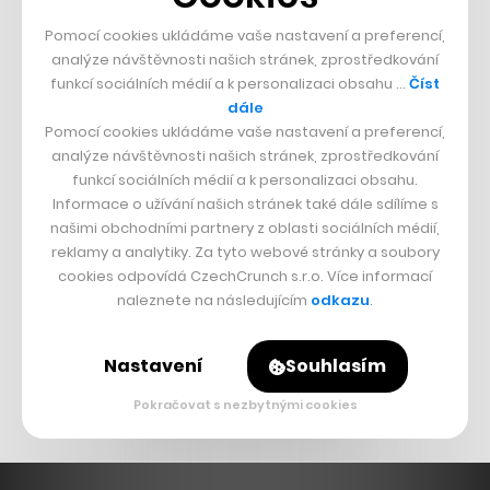
Strnad v Pirelli
Pomocí cookies ukládáme vaše nastavení a preferencí,
Burzovní eldorádo
analýze návštěvnosti našich stránek, zprostředkování
funkcí sociálních médií a k personalizaci obsahu …
Číst
PŘÍBĚHY Z GASTRA
dále
Pomocí cookies ukládáme vaše nastavení a preferencí,
Boční projekt, co se zvrtnul
analýze návštěvnosti našich stránek, zprostředkování
funkcí sociálních médií a k personalizaci obsahu.
Francouzský šéfkuchař na Šumavě
Informace o užívání našich stránek také dále sdílíme s
Dva golfisti, co pečou
našimi obchodními partnery z oblasti sociálních médií,
reklamy a analytiky. Za tyto webové stránky a soubory
DESIGN
cookies odpovídá CzechCrunch s.r.o. Více informací
naleznete na následujícím
odkazu
.
Bomma není tichá
Originální hodinky
Nastavení
Souhlasím
Nábytek z betonu
Pokračovat s nezbytnými cookies