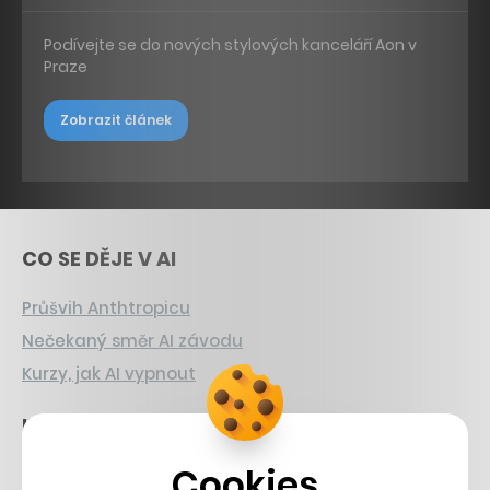
Podívejte se do nových stylových kanceláří Aon v
Praze
Zobrazit článek
CO SE DĚJE V AI
Průšvih Anthtropicu
Nečekaný směr AI závodu
Kurzy, jak AI vypnout
INVESTICE
Cookies
Sázka na Xerox