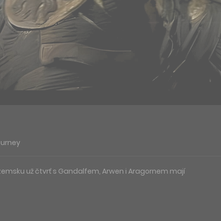
ourney
zemsku už čtvrť s Gandalfem, Arwen i Aragornem mají