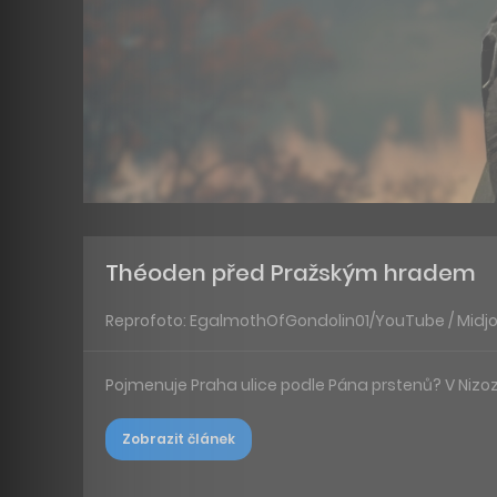
Théoden před Pražským hradem
Reprofoto: EgalmothOfGondolin01/YouTube / Midj
Pojmenuje Praha ulice podle Pána prstenů? V Nizo
Zobrazit článek