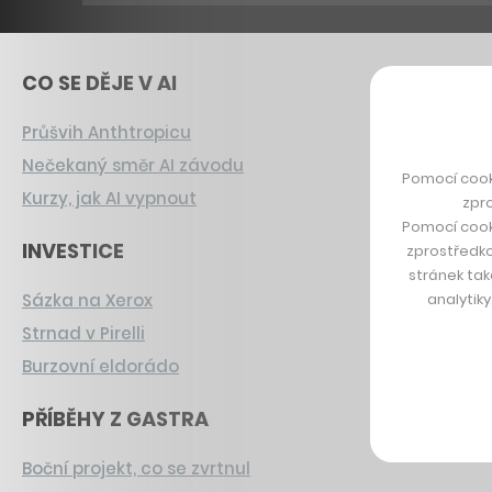
CO SE DĚJE V AI
Průšvih Anthtropicu
Nečekaný směr AI závodu
Pomocí cook
Kurzy, jak AI vypnout
zpro
Pomocí cook
INVESTICE
zprostředko
stránek tak
analytik
Sázka na Xerox
Strnad v Pirelli
Burzovní eldorádo
PŘÍBĚHY Z GASTRA
Boční projekt, co se zvrtnul