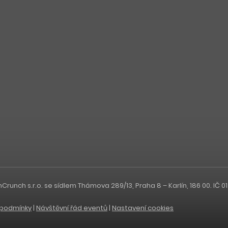
nch s.r.o. se sídlem Thámova 289/13, Praha 8 – Karlín, 186 00. IČ 0
podmínky
|
Návštěvní řád eventů
|
Nastavení cookies