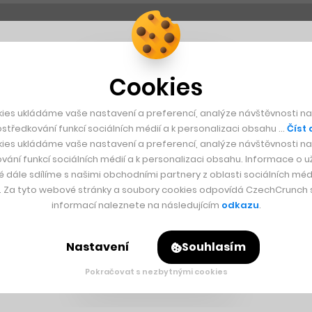
Cookies
ies ukládáme vaše nastavení a preferencí, analýze návštěvnosti naš
středkování funkcí sociálních médií a k personalizaci obsahu …
Číst 
ies ukládáme vaše nastavení a preferencí, analýze návštěvnosti naš
vání funkcí sociálních médií a k personalizaci obsahu. Informace o už
é dále sdílíme s našimi obchodními partnery z oblasti sociálních médi
y. Za tyto webové stránky a soubory cookies odpovídá CzechCrunch s.
informací naleznete na následujícím
odkazu
.
Nastavení
Souhlasím
Pokračovat s nezbytnými cookies