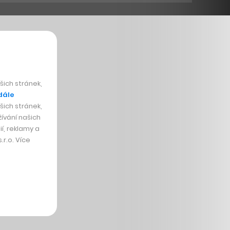
ich stránek,
dále
ich stránek,
ívání našich
í, reklamy a
r.o. Více