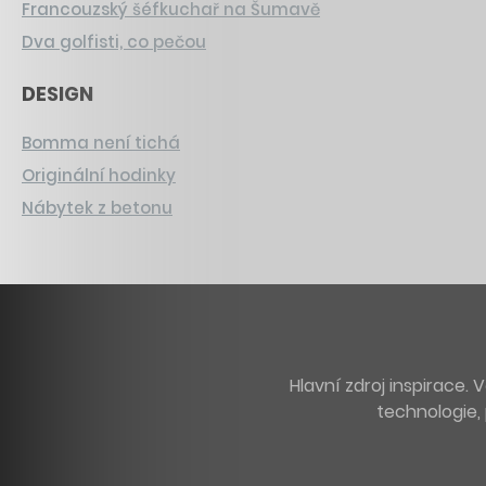
Francouzský šéfkuchař na Šumavě
Dva golfisti, co pečou
DESIGN
Bomma není tichá
Originální hodinky
Nábytek z betonu
Hlavní zdroj inspirace
technologie, 