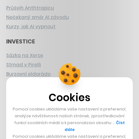
Průšvih Anthtropicu
Nečekaný směr AI závodu
Kurzy, jak AI vypnout
INVESTICE
Sázka na Xerox
Strnad v Pirelli
Burzovní eldorádo
PŘÍBĚHY Z GASTRA
Cookies
Boční projekt, co se zvrtnul
Pomocí cookies ukládáme vaše nastavení a preferencí,
Francouzský šéfkuchař na Šumavě
analýze návštěvnosti našich stránek, zprostředkování
Dva golfisti, co pečou
funkcí sociálních médií a k personalizaci obsahu …
Číst
dále
DESIGN
Pomocí cookies ukládáme vaše nastavení a preferencí,