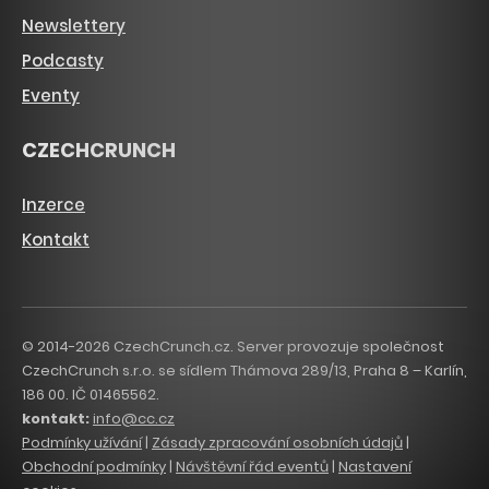
Newslettery
Podcasty
Eventy
CZECHCRUNCH
Inzerce
Kontakt
© 2014-2026 CzechCrunch.cz. Server provozuje společnost
CzechCrunch s.r.o. se sídlem Thámova 289/13, Praha 8 – Karlín,
186 00. IČ 01465562.
kontakt:
info@cc.cz
Podmínky užívání
|
Zásady zpracování osobních údajů
|
Obchodní podmínky
|
Návštěvní řád eventů
|
Nastavení