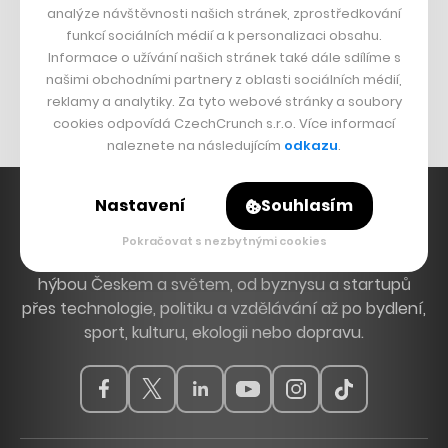
analýze návštěvnosti našich stránek, zprostředkování
Bomma není tichá
funkcí sociálních médií a k personalizaci obsahu.
Informace o užívání našich stránek také dále sdílíme s
Originální hodinky
našimi obchodními partnery z oblasti sociálních médií,
Nábytek z betonu
reklamy a analytiky. Za tyto webové stránky a soubory
cookies odpovídá CzechCrunch s.r.o. Více informací
naleznete na následujícím
odkazu
.
Nastavení
Souhlasím
Pokračovat s nezbytnými cookies
Hlavní zdroj inspirace. Věnujeme se tématům, která
hýbou Českem a světem, od byznysu a startupů
přes technologie, politiku a vzdělávání až po bydlení,
sport, kulturu, ekologii nebo dopravu.