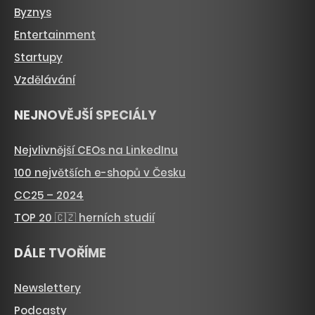
Byznys
Entertainment
Startupy
Vzdělávání
NEJNOVĚJŠÍ SPECIÁLY
Nejvlivnější CEOs na LinkedInu
100 největších e-shopů v Česku
CC25 – 2024
TOP 20 🇨🇿 herních studií
DÁLE TVOŘÍME
Newslettery
Podcasty