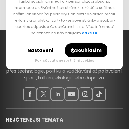
Originální hodinky
funkcí sociálních médií a k personalizaci obsahu.
Informace o užívání našich stránek také dále sdílíme s
Nábytek z betonu
našimi obchodními partnery z oblasti sociálních médií,
reklamy a analytiky. Za tyto webové stránky a soubory
cookies odpovídá CzechCrunch s.r.o. Více informací
naleznete na následujícím
odkazu
.
Nastavení
Souhlasím
Hlavní zdroj inspirace. Věnujeme se tématům, která
Pokračovat s nezbytnými cookies
hýbou Českem a světem, od byznysu a startupů
přes technologie, politiku a vzdělávání až po bydlení,
sport, kulturu, ekologii nebo dopravu.
NEJČTENĚJŠÍ TÉMATA