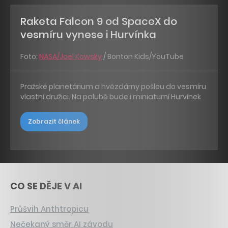
Raketa Falcon 9 od SpaceX do
vesmíru vynese i Hurvínka
Foto:
NASA/Joel Kowsky
/ Bonton Kids/YouTube
Pražské planetárium a hvězdárny pošlou do vesmíru
vlastní družici. Na palubě bude i miniaturní Hurvínek
Zobrazit článek
CO SE DĚJE V AI
Průšvih Anthtropicu
Nečekaný směr AI závodu