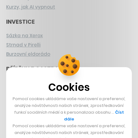
Kurzy, jak AI vypnout
INVESTICE
Sázka na Xerox
Strnad v Pirelli
Burzovní eldorádo
PŘÍBĚHY Z GASTRA
Boční projekt, co se zvrtnul
Cookies
Francouzský šéfkuchař na Šumavě
Pomocí cookies ukládáme vaše nastavení a preferencí,
Dva golfisti, co pečou
analýze návštěvnosti našich stránek, zprostředkování
funkcí sociálních médií a k personalizaci obsahu …
Číst
DESIGN
dále
Pomocí cookies ukládáme vaše nastavení a preferencí,
Bomma není tichá
analýze návštěvnosti našich stránek, zprostředkování