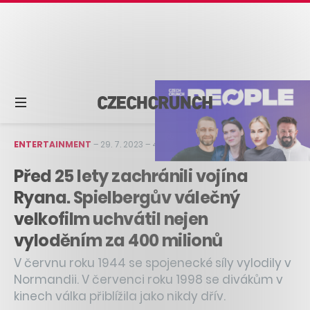
ENTERTAINMENT
–
29. 7. 2023
–
4 min čtení
Před 25 lety zachránili vojína
Ryana. Spielbergův válečný
velkofilm uchvátil nejen
vyloděním za 400 milionů
V červnu roku 1944 se spojenecké síly vylodily v
Normandii. V červenci roku 1998 se divákům v
kinech válka přiblížila jako nikdy dřív.