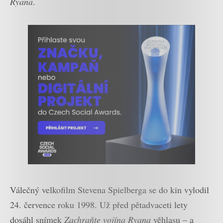
Ryana
.
Válečný velkofilm Stevena Spielberga se do kin vylodil
24. července roku 1998. Už před pětadvaceti lety
dosáhl snímek
Zachraňte vojína Ryana
věhlasu – a