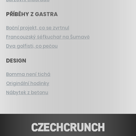
PŘÍBĚHY Z GASTRA
Boční projekt, co se zvrtnul
Francouzský šéfkuchař na Šumavě
Dva golfisti, co pečou
DESIGN
Bomma není tichá
Originální hodinky
Nábytek z betonu