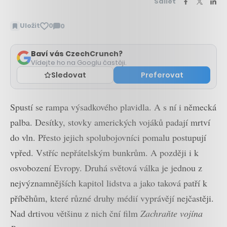
Sdílet
Uložit
0
0
Zobrazit
komentáře
Baví vás CzechCrunch?
Vídejte ho na Googlu častěji.
Sledovat
Preferovat
Spustí se rampa výsadkového plavidla. A s ní i německá
palba. Desítky, stovky amerických vojáků padají mrtví
do vln. Přesto jejich spolubojovníci pomalu postupují
vpřed. Vstříc nepřátelským bunkrům. A později i k
osvobození Evropy. Druhá světová válka je jednou z
nejvýznamnějších kapitol lidstva a jako taková patří k
příběhům, které různé druhy médií vyprávějí nejčastěji.
Nad drtivou většinu z nich ční film
Zachraňte vojína