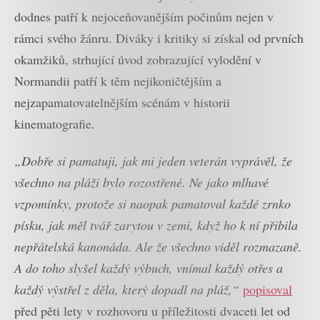
dodnes patří k nejoceňovanějším počinům nejen v
rámci svého žánru. Diváky i kritiky si získal od prvních
okamžiků, strhující úvod zobrazující vylodění v
Normandii patří k těm nejikoničtějším a
nejzapamatovatelnějším scénám v historii
kinematografie.
„Dobře si pamatuji, jak mi jeden veterán vyprávěl, že
všechno na pláži bylo rozostřené. Ne jako mlhavé
vzpomínky, protože si naopak pamatoval každé zrnko
písku, jak měl tvář zarytou v zemi, když ho k ní přibila
nepřátelská kanonáda. Ale že všechno viděl rozmazaně.
A do toho slyšel každý výbuch, vnímal každý otřes a
každý výstřel z děla, který dopadl na pláž,“
popisoval
před pěti lety v rozhovoru u příležitosti dvaceti let od