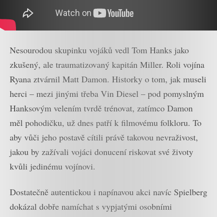
Nesourodou skupinku vojáků vedl Tom Hanks jako
zkušený, ale traumatizovaný kapitán Miller. Roli vojína
Ryana ztvárnil Matt Damon. Historky o tom, jak museli
herci – mezi jinými třeba Vin Diesel – pod pomyslným
Hanksovým velením tvrdě trénovat, zatímco Damon
měl pohodičku, už dnes patří k filmovému folkloru. To
aby vůči jeho postavě cítili právě takovou nevraživost,
jakou by zažívali vojáci donucení riskovat své životy
kvůli jedinému vojínovi.
Dostatečně autentickou i napínavou akci navíc Spielberg
dokázal dobře namíchat s vypjatými osobními