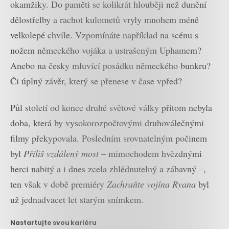
okamžiky. Do paměti se kolikrát hlouběji než dunění
dělostřelby a rachot kulometů vryly mnohem méně
velkolepé chvíle. Vzpomínáte například na scénu s
nožem německého vojáka a ustrašeným Uphamem?
Anebo na česky mluvící posádku německého bunkru?
Či úplný závěr, který se přenese v čase vpřed?
Půl století od konce druhé světové války přitom nebyla
doba, která by vysokorozpočtovými druhoválečnými
filmy překypovala. Posledním srovnatelným počinem
byl
Příliš vzdálený most
– mimochodem hvězdnými
herci nabitý a i dnes zcela zhlédnutelný a zábavný –,
ten však v době premiéry
Zachraňte vojína Ryana
byl
už jednadvacet let starým snímkem.
Nastartujte svou kariéru