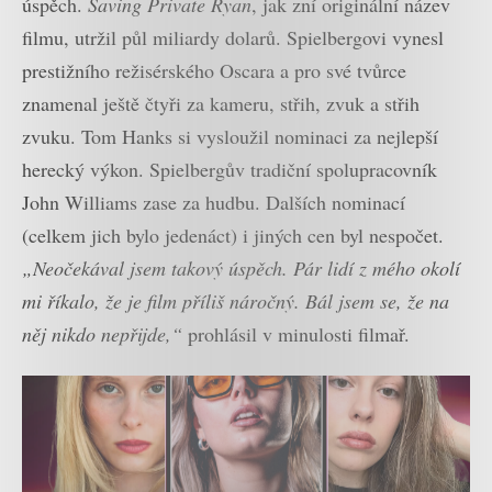
úspěch.
Saving Private Ryan
, jak zní originální název
filmu, utržil půl miliardy dolarů. Spielbergovi vynesl
prestižního režisérského Oscara a pro své tvůrce
znamenal ještě čtyři za kameru, střih, zvuk a střih
zvuku. Tom Hanks si vysloužil nominaci za nejlepší
herecký výkon. Spielbergův tradiční spolupracovník
John Williams zase za hudbu. Dalších nominací
(celkem jich bylo jedenáct) i jiných cen byl nespočet.
„Neočekával jsem takový úspěch. Pár lidí z mého okolí
mi říkalo, že je film příliš náročný. Bál jsem se, že na
něj nikdo nepřijde,“
prohlásil v minulosti filmař.