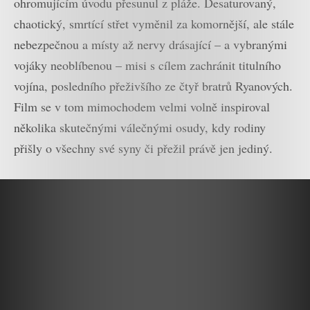
ohromujícím úvodu přesunul z pláže. Desaturovaný,
chaotický, smrtící střet vyměnil za komornější, ale stále
nebezpečnou a místy až nervy drásající – a vybranými
vojáky neoblíbenou – misi s cílem zachránit titulního
vojína, posledního přeživšího ze čtyř bratrů Ryanových.
Film se v tom mimochodem velmi volně inspiroval
několika skutečnými válečnými osudy, kdy rodiny
přišly o všechny své syny či přežil právě jen jediný.