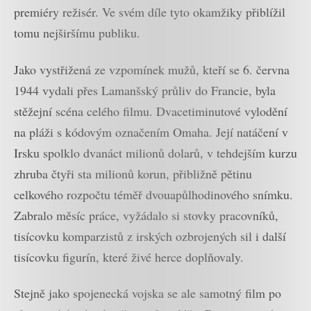
premiéry režisér. Ve svém díle tyto okamžiky přiblížil
tomu nejširšímu publiku.
Jako vystřižená ze vzpomínek mužů, kteří se 6. června
1944 vydali přes Lamanšský průliv do Francie, byla
stěžejní scéna celého filmu. Dvacetiminutové vylodění
na pláži s kódovým označením Omaha. Její natáčení v
Irsku spolklo dvanáct milionů dolarů, v tehdejším kurzu
zhruba čtyři sta milionů korun, přibližně pětinu
celkového rozpočtu téměř dvouapůlhodinového snímku.
Zabralo měsíc práce, vyžádalo si stovky pracovníků,
tisícovku komparzistů z irských ozbrojených sil i další
tisícovku figurín, které živé herce doplňovaly.
Stejně jako spojenecká vojska se ale samotný film po