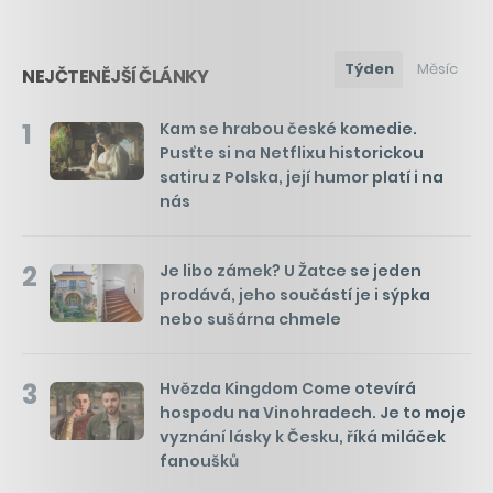
Týden
Měsíc
NEJČTENĚJŠÍ ČLÁNKY
1
Kam se hrabou české komedie.
Pusťte si na Netflixu historickou
satiru z Polska, její humor platí i na
nás
2
Je libo zámek? U Žatce se jeden
prodává, jeho součástí je i sýpka
nebo sušárna chmele
3
Hvězda Kingdom Come otevírá
hospodu na Vinohradech. Je to moje
vyznání lásky k Česku, říká miláček
fanoušků