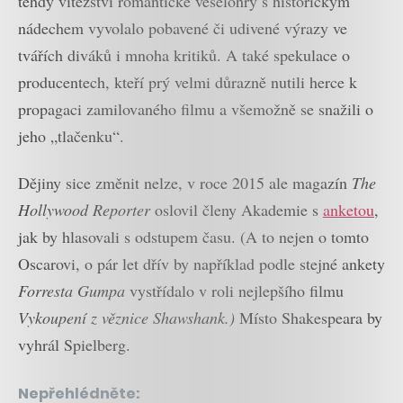
tehdy vítězství romantické veselohry s historickým
nádechem vyvolalo pobavené či udivené výrazy ve
tvářích diváků i mnoha kritiků. A také spekulace o
producentech, kteří prý velmi důrazně nutili herce k
propagaci zamilovaného filmu a všemožně se snažili o
jeho „tlačenku“.
Dějiny sice změnit nelze, v roce 2015 ale magazín
The
Hollywood Reporter
oslovil členy Akademie s
anketou
,
jak by hlasovali s odstupem času. (A to nejen o tomto
Oscarovi, o pár let dřív by například podle stejné ankety
Forresta Gumpa
vystřídalo v roli nejlepšího filmu
Vykoupení z věznice Shawshank.)
Místo Shakespeara by
vyhrál Spielberg.
Nepřehlédněte: