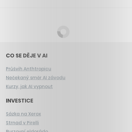
CO SE DĚJE V AI
Průšvih Anthtropicu
Nečekaný směr AI závodu
Kurzy, jak AI vypnout
INVESTICE
Sázka na Xerox
Strnad v Pirelli
Burzovní eldorádo