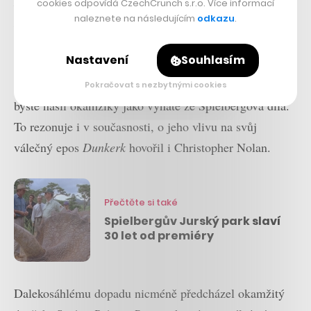
Ryana
zamířily filmy
Nepřítel před branami
nebo
Pearl
cookies odpovídá CzechCrunch s.r.o. Více informací
naleznete na následujícím
odkazu
.
Harbor
, v televizi se objevil
Pacifik
… Sám režisér
navíc stál u zrodu dnes už ikonické značky
Nastavení
Souhlasím
videoherních stříleček
Medal of Honor
, na jejichž
odkaz navázaly válečné akce
Call of Duty
. V obou
Pokračovat s nezbytnými cookies
byste našli okamžiky jako vyňaté ze Spielbergova díla.
To rezonuje i v současnosti, o jeho vlivu na svůj
válečný epos
Dunkerk
hovořil i Christopher Nolan.
Přečtěte si také
Spielbergův Jurský park slaví
30 let od premiéry
Dalekosáhlému dopadu nicméně předcházel okamžitý