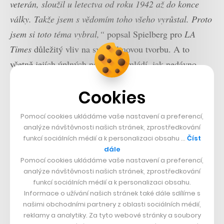
veterán, sloužil u letectva od roku 1942 až do konce
války. Takže jsem s vědomím toho všeho vyrůstal. Proto
jsem si toto téma vybral,“
popsal Spielberg pro
LA
Times
důležitý vliv na svou filmovou tvorbu. A to
včetně jejích úplných počátků v mládí, jak nedávno
ukázal
v autobiografickém snímku
Fabelmanovi
. Silná
Cookies
rodinná zkušenost ho neopouštěla ani v dospělosti, před
pětadvaceti lety tak pomohl spustit (po boku méně
Pomocí cookies ukládáme vaše nastavení a preferencí,
bombastické, ale o to naturalističtější
Tenké červené
analýze návštěvnosti našich stránek, zprostředkování
linie
) novou vlnu diváckého zájmu o kritický konflikt
funkcí sociálních médií a k personalizaci obsahu …
Číst
dále
minulého století.
Pomocí cookies ukládáme vaše nastavení a preferencí,
analýze návštěvnosti našich stránek, zprostředkování
Spolu s Hanksem se tři roky po
Ryanovi
podílel na
funkcí sociálních médií a k personalizaci obsahu.
Informace o užívání našich stránek také dále sdílíme s
vzniku neméně kultovního seriálu
Bratrstvo
našimi obchodními partnery z oblasti sociálních médií,
neohrožených
. Do kin krátce po
Zachraňte vojína
reklamy a analytiky. Za tyto webové stránky a soubory