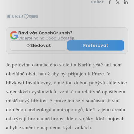
Sdílet
Uložit
0
0
Zobrazit
komentáře
Baví vás CzechCrunch?
Vídejte ho na Googlu častěji.
Sledovat
Preferovat
Je polovina osmnáctého století a Karlín ještě ani není
oficiálně obcí, natož aby byl připojen k Praze. V
blízkosti Invalidovny, v níž tou dobou pobývá stále více
vojenských vysloužilců, vzniká na relativně opuštěném
místě nový hřbitov. A právě ten se v současnosti stal
doménou archeologů a antropologů, kteří v jeho areálu
odkrývají hromadné hroby. Jde o vojáky, kteří bojovali
a byli zraněni v napoleonských válkách.