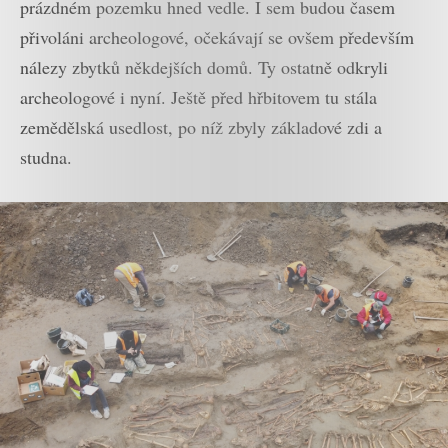
prázdném pozemku hned vedle. I sem budou časem
přivoláni archeologové, očekávají se ovšem především
nálezy zbytků někdejších domů. Ty ostatně odkryli
archeologové i nyní. Ještě před hřbitovem tu stála
zemědělská usedlost, po níž zbyly základové zdi a
studna.