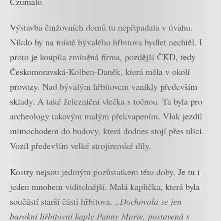
Czumalo.
Výstavba činžovních domů tu nepřipadala v úvahu.
Nikdo by na místě bývalého hřbitova bydlet nechtěl. I
proto je koupila zmíněná firma, pozdější ČKD, tedy
Českomoravská-Kolben-Daněk, která měla v okolí
provozy. Nad bývalým hřbitovem vznikly především
sklady. A také železniční vlečka s točnou. Ta byla pro
archeology takovým malým překvapením. Vlak jezdil
mimochodem do budovy, která dodnes stojí přes ulici.
Vozil především velké strojírenské díly.
Kostry nejsou jediným pozůstatkem této doby. Je tu i
jeden mnohem viditelnější. Malá kaplička, která byla
součástí starší části hřbitova.
„Dochovala se jen
barokní hřbitovní kaple Panny Marie, postavená s