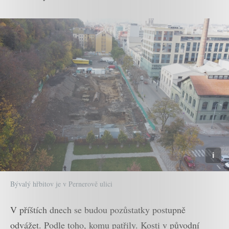
Bývalý hřbitov je v Pernerově ulici
V příštích dnech se budou pozůstatky postupně
odvážet. Podle toho, komu patřily. Kosti v původní