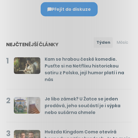
Přejít do diskuze
Týden
Měsíc
NEJČTENĚJŠÍ ČLÁNKY
1
Kam se hrabou české komedie.
Pusťte si na Netflixu historickou
satiru z Polska, její humor platí i na
nás
2
Je libo zámek? U Žatce se jeden
prodává, jeho součástí je i sýpka
nebo sušárna chmele
3
Hvězda Kingdom Come otevírá