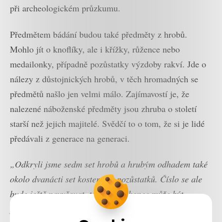
při archeologickém průzkumu.
Předmětem bádání budou také předměty z hrobů.
Mohlo jít o knoflíky, ale i křížky, růžence nebo
medailonky, případně pozůstatky výzdoby rakví. Jde o
nálezy z důstojnických hrobů, v těch hromadných se
předmětů našlo jen velmi málo. Zajímavostí je, že
nalezené náboženské předměty jsou zhruba o století
starší než jejich majitelé. Svědčí to o tom, že si je lidé
předávali z generace na generaci.
„Odkryli jsme sedm set hrobů a hrubým odhadem také
okolo dvanácti set kosterních pozůstatků. Číslo se ale
bude ještě navyšovat, takže tu nakonec může být
patnáct set až dva tisíce těl,“
říká Vyšohlíd.