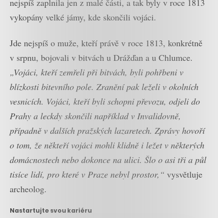
nejspíš zaplnila jen z malé části, a tak byly v roce 1813
vykopány velké jámy, kde skončili vojáci.
Jde nejspíš o muže, kteří právě v roce 1813, konkrétně
v srpnu, bojovali v bitvách u Drážďan a u Chlumce.
„Vojáci, kteří zemřeli při bitvách, byli pohřbeni v
blízkosti bitevního pole. Zranění pak leželi v okolních
vesnicích. Vojáci, kteří byli schopni převozu, odjeli do
Prahy a leckdy skončili například v Invalidovně,
případně v dalších pražských lazaretech. Zprávy hovoří
o tom, že někteří vojáci mohli klidně i ležet v některých
domácnostech nebo dokonce na ulici. Šlo o asi tři a půl
tisíce lidí, pro které v Praze nebyl prostor,“
vysvětluje
archeolog.
Nastartujte svou kariéru