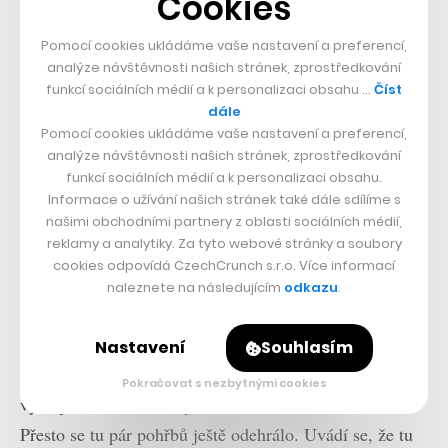
Cookies
Archeologové sice v průběhu listopadu s pracemi
skončí, vrátí se sem ale znovu na jaře na zhruba měsíc
Pomocí cookies ukládáme vaše nastavení a preferencí,
nebo měsíc a půl. Zbývá prozkoumat poslední část
analýze návštěvnosti našich stránek, zprostředkování
funkcí sociálních médií a k personalizaci obsahu …
Číst
někdejší nástavby hřbitova.
dále
Pomocí cookies ukládáme vaše nastavení a preferencí,
analýze návštěvnosti našich stránek, zprostředkování
funkcí sociálních médií a k personalizaci obsahu.
Informace o užívání našich stránek také dále sdílíme s
našimi obchodními partnery z oblasti sociálních médií,
reklamy a analytiky. Za tyto webové stránky a soubory
cookies odpovídá CzechCrunch s.r.o. Více informací
naleznete na následujícím
odkazu
.
A zatímco tu jsou stále vidět zbytky obvodové zdi
hřbitova, jeho osud se změnil už v roce 1894. Tehdy
Nastavení
Souhlasím
místo posledního odpočinku zaniklo. Kapacita se
Pokračovat s nezbytnými cookies
vyčerpala už ve dvacátých letech devatenáctého století.
Přesto se tu pár pohřbů ještě odehrálo. Uvádí se, že tu