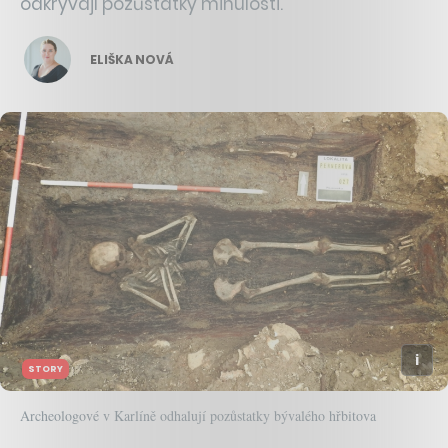
odkrývají pozůstatky minulosti.
ELIŠKA NOVÁ
STORY
Archeologové v Karlíně odhalují pozůstatky bývalého hřbitova