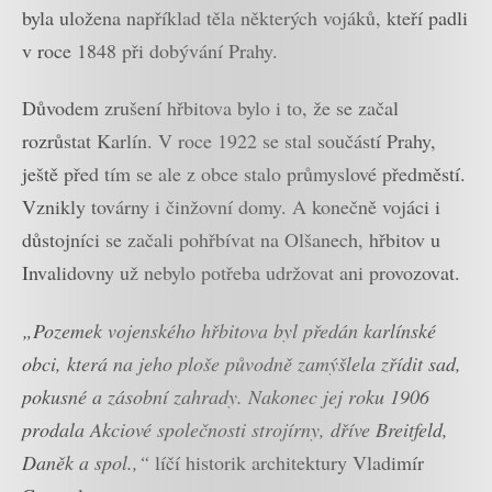
byla uložena například těla některých vojáků, kteří padli
v roce 1848 při dobývání Prahy.
Důvodem zrušení hřbitova bylo i to, že se začal
rozrůstat Karlín. V roce 1922 se stal součástí Prahy,
ještě před tím se ale z obce stalo průmyslové předměstí.
Vznikly továrny i činžovní domy. A konečně vojáci i
důstojníci se začali pohřbívat na Olšanech, hřbitov u
Invalidovny už nebylo potřeba udržovat ani provozovat.
„Pozemek vojenského hřbitova byl předán karlínské
obci, která na jeho ploše původně zamýšlela zřídit sad,
pokusné a zásobní zahrady. Nakonec jej roku 1906
prodala Akciové společnosti strojírny, dříve Breitfeld,
Daněk a spol.,“
líčí historik architektury Vladimír