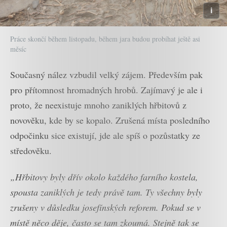
Práce skončí během listopadu, během jara budou probíhat ještě asi
měsíc
Současný nález vzbudil velký zájem. Především pak
pro přítomnost hromadných hrobů. Zajímavý je ale i
proto, že neexistuje mnoho zaniklých hřbitovů z
novověku, kde by se kopalo. Zrušená místa posledního
odpočinku sice existují, jde ale spíš o pozůstatky ze
středověku.
„Hřbitovy byly dřív okolo každého farního kostela,
spousta zaniklých je tedy právě tam. Ty všechny byly
zrušeny v důsledku josefínských reforem. Pokud se v
místě něco děje, často se tam zkoumá. Stejně tak se