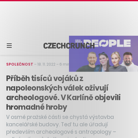
SPOLEČNOST
–
18. 11. 2022
–
6 min čtení
Příběh tisíců vojáků z
napoleonských válek oživují
archeologové. V Karlíně objevili
hromadné hroby
V osmé pražské části se chystá výstavba
kancelářské budovy. Teď tu ale úřadují
především archeologové s antropology –