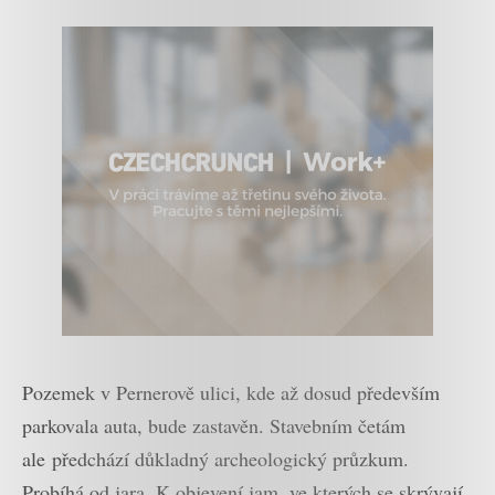
Pozemek v Pernerově ulici, kde až dosud především
parkovala auta, bude zastavěn. Stavebním četám
ale předchází důkladný archeologický průzkum.
Probíhá od jara. K objevení jam, ve kterých se skrývají