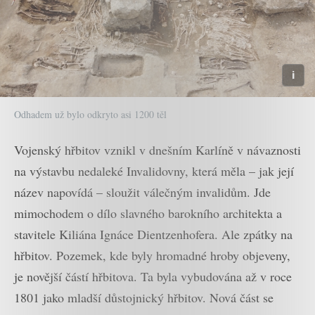
Odhadem už bylo odkryto asi 1200 těl
Vojenský hřbitov vznikl v dnešním Karlíně v návaznosti
na výstavbu nedaleké Invalidovny, která měla – jak její
název napovídá – sloužit válečným invalidům. Jde
mimochodem o dílo slavného barokního architekta a
stavitele Kiliána Ignáce Dientzenhofera. Ale zpátky na
hřbitov. Pozemek, kde byly hromadné hroby objeveny,
je novější částí hřbitova. Ta byla vybudována až v roce
1801 jako mladší důstojnický hřbitov. Nová část se