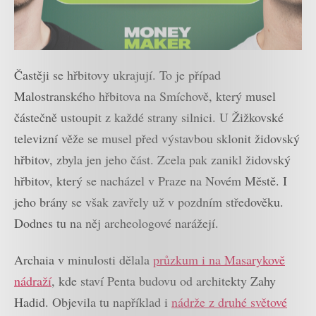
Častěji se hřbitovy ukrajují. To je případ
Malostranského hřbitova na Smíchově, který musel
částečně ustoupit z každé strany silnici. U Žižkovské
televizní věže se musel před výstavbou sklonit židovský
hřbitov, zbyla jen jeho část. Zcela pak zanikl židovský
hřbitov, který se nacházel v Praze na Novém Městě. I
jeho brány se však zavřely už v pozdním středověku.
Dodnes tu na něj archeologové narážejí.
Archaia v minulosti dělala
průzkum i na Masarykově
nádraží
, kde staví Penta budovu od architekty Zahy
Hadid. Objevila tu například i
nádrže z druhé světové