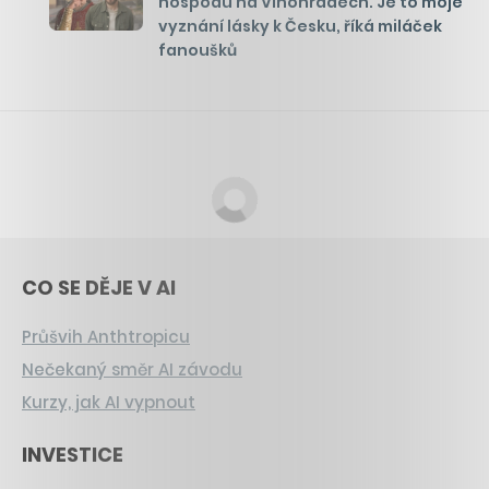
hospodu na Vinohradech. Je to moje
vyznání lásky k Česku, říká miláček
fanoušků
CO SE DĚJE V AI
Průšvih Anthtropicu
Nečekaný směr AI závodu
Kurzy, jak AI vypnout
INVESTICE