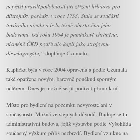
největší pravděpodobností při zřízení hřbitova pro
důstojníky posádky v roce 1753. Stala se součástí
továrního areálu a byla těsně obestavěna jeho
budovami. Od roku 1964 je památkově chráněna,
nicméně ČKD používalo kapli jako strojovnu
dieselagregátu,“
doplňuje Czumalo.
Kaplička byla v roce 2004 opravena a podle Czumala
také opatřena novým, barevně poněkud sporným
nátěrem. Dnes je možné se jít podívat přímo k ní.
Místo pro bydlení na pozemku nevyroste ani v
současnosti. Možná ze stejných důvodů. Buduje se tu
administrativní budova, jejíž výstavbu podle Vyšohlída
současný výzkum příliš nezbrzdí. Bydlení vznikne na