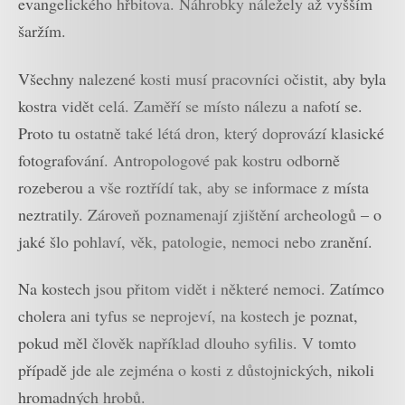
evangelického hřbitova. Náhrobky náležely až vyšším
šaržím.
Všechny nalezené kosti musí pracovníci očistit, aby byla
kostra vidět celá. Zaměří se místo nálezu a nafotí se.
Proto tu ostatně také létá dron, který doprovází klasické
fotografování. Antropologové pak kostru odborně
rozeberou a vše roztřídí tak, aby se informace z místa
neztratily. Zároveň poznamenají zjištění archeologů – o
jaké šlo pohlaví, věk, patologie, nemoci nebo zranění.
Na kostech jsou přitom vidět i některé nemoci. Zatímco
cholera ani tyfus se neprojeví, na kostech je poznat,
pokud měl člověk například dlouho syfilis. V tomto
případě jde ale zejména o kosti z důstojnických, nikoli
hromadných hrobů.