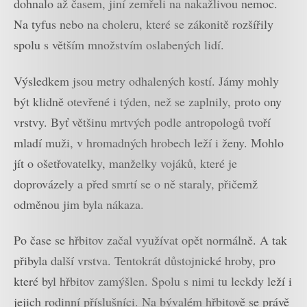
dohnalo až časem, jiní zemřeli na nakažlivou nemoc.
Na tyfus nebo na choleru, které se zákonitě rozšířily
spolu s větším množstvím oslabených lidí.
Výsledkem jsou metry odhalených kostí. Jámy mohly
být klidně otevřené i týden, než se zaplnily, proto ony
vrstvy. Byť většinu mrtvých podle antropologů tvoří
mladí muži, v hromadných hrobech leží i ženy. Mohlo
jít o ošetřovatelky, manželky vojáků, které je
doprovázely a před smrtí se o ně staraly, přičemž
odměnou jim byla nákaza.
Po čase se hřbitov začal využívat opět normálně. A tak
přibyla další vrstva. Tentokrát důstojnické hroby, pro
které byl hřbitov zamýšlen. Spolu s nimi tu leckdy leží i
jejich rodinní příslušníci. Na bývalém hřbitově se právě