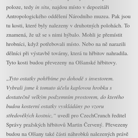
poloze, tedy
in situ
, najdou místo v depozitáři
Antropologického oddělení Národního muzea. Pak jsou
tu kosti, které byly nalezeny v druhotných polohách. To
znamená, že už se s nimi hýbalo. Mohli je přemístit
hrobníci, když potřebovali místo. Nebo na ně narazili
dělníci při výstavbě továrny, která tu hřbitov nahradila.
Tyto kosti budou převezeny na Olšanské hřbitovy.
„Tyto ostatky pohřbíme po dohodě s investorem.
Vybrali jsme k tomuto účelu kaplovou hrobku s
dostatečně velkým podzemním prostorem, do kterého
budou kosterní ostatky vyskládány po vzoru
středověkých kostnic,“
uvedl pro CzechCrunch ředitel
Správy pražských hřbitovů Martin Červený. Převezeny
budou na Olšany také části náhrobků nalezených právě