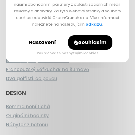
INVESTICE
našimi obchodními partnery z oblasti sociálních médií,
reklamy a analytiky. Za tyto webové stránky a soubory
Sázka na Xerox
cookies odpovídá CzechCrunch s.r.o. Více informací
Strnad v Pirelli
naleznete na následujícím
odkazu
.
Burzovní eldorádo
Nastavení
Souhlasím
PŘÍBĚHY Z GASTRA
Pokračovat s nezbytnými cookies
Boční projekt, co se zvrtnul
Francouzský šéfkuchař na Šumavě
Dva golfisti, co pečou
DESIGN
Bomma není tichá
Originální hodinky
Nábytek z betonu