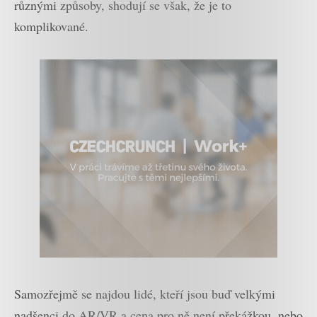
různými způsoby, shodují se však, že je to
komplikované.
Samozřejmě se najdou lidé, kteří jsou buď velkými
nadšenci do AR/VR a cena pro ně není překážkou, nebo