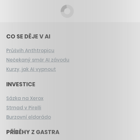
CO SE DĚJE V AI
Průšvih Anthtropicu
Nečekaný směr AI závodu
Kurzy, jak AI vypnout
INVESTICE
Sázka na Xerox
Strnad v Pirelli
Burzovní eldorádo
PŘÍBĚHY Z GASTRA