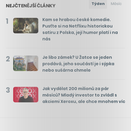
Týden
Měsíc
NEJČTENĚJŠÍ ČLÁNKY
1
Kam se hrabou české komedie.
Pusťte si na Netflixu historickou
satiru z Polska, její humor platí i na
nás
2
Je libo zámek? U Žatce se jeden
prodává, jeho součástí je i sýpka
nebo sušárna chmele
3
Jak vydělat 200 milionů za pár
měsíců? Mladý investor to zvládl s
akciemi Xeroxu, ale chce mnohem víc