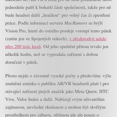
jednoduše patří k bohatší části společnosti, takže pro ně
bude headset další „hračkou“ pro volný čas či zpestření
práce. Podle informací serveru
MacRumors
se brýlí
Vision Pro, které do ostrého prodeje vstoupí tento pátek
(zatím jen ve Spojených státech),
v předprodeji udalo
přes 200 tisíc kusů
. Od jeho spuštění přitom trvalo jen
několik hodin, než se vyprodala zařízení s dobou
doručení v pátek.
Přesto nejde o závratně vysoké počty a především: výše
zmíněná zmínka o publiku AR/VR headsetů platí i pro
stávající zařízení jiných značek jako Meta Quest, HTC
Vive, Valve Index a další. Nabízejí svým uživatelům
zajímavou, nevšední zkušenost a mohou být skvělým
prostředkem pro zábavu, většinou jde ale pouze o