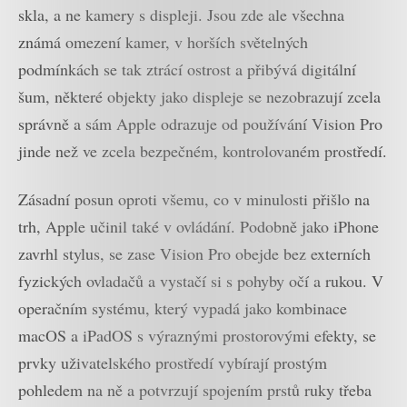
skla, a ne kamery s displeji. Jsou zde ale všechna
známá omezení kamer, v horších světelných
podmínkách se tak ztrácí ostrost a přibývá digitální
šum, některé objekty jako displeje se nezobrazují zcela
správně a sám Apple odrazuje od používání Vision Pro
jinde než ve zcela bezpečném, kontrolovaném prostředí.
Zásadní posun oproti všemu, co v minulosti přišlo na
trh, Apple učinil také v ovládání. Podobně jako iPhone
zavrhl stylus, se zase Vision Pro obejde bez externích
fyzických ovladačů a vystačí si s pohyby očí a rukou. V
operačním systému, který vypadá jako kombinace
macOS a iPadOS s výraznými prostorovými efekty, se
prvky uživatelského prostředí vybírají prostým
pohledem na ně a potvrzují spojením prstů ruky třeba