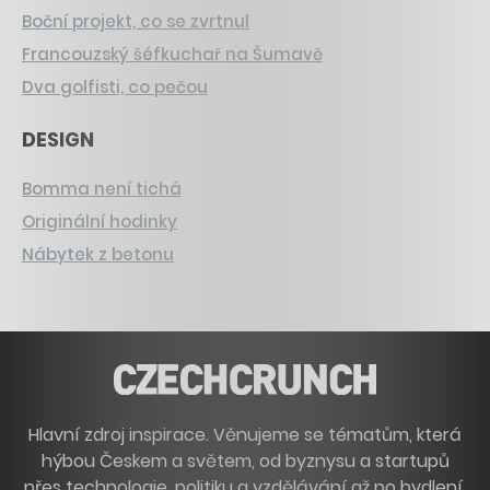
Boční projekt, co se zvrtnul
Francouzský šéfkuchař na Šumavě
Dva golfisti, co pečou
DESIGN
Bomma není tichá
Originální hodinky
Nábytek z betonu
Hlavní zdroj inspirace. Věnujeme se tématům, která
hýbou Českem a světem, od byznysu a startupů
přes technologie, politiku a vzdělávání až po bydlení,