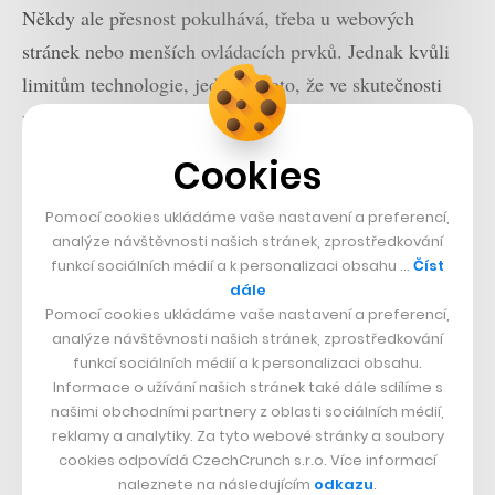
Někdy ale přesnost pokulhává, třeba u webových
stránek nebo menších ovládacích prvků. Jednak kvůli
limitům technologie, jednak proto, že ve skutečnosti
nejsme uzpůsobeni popsaným způsobem oči a ruce
používat. Tehdy se používání Vision Pro stává
Cookies
frustrující. Recenzenti si stěžují, že nezáměrně klikali
nebo se jim nedařilo vybrat to, co chtěli. Nejhorším
Pomocí cookies ukládáme vaše nastavení a preferencí,
analýze návštěvnosti našich stránek, zprostředkování
příkladem je virtuální klávesnice – na jednu stranu je
funkcí sociálních médií a k personalizaci obsahu …
Číst
ohromující, že s čistě digitálním objektem lze takto
dále
vůbec interagovat, na druhou je zcela nevhodný pro
Pomocí cookies ukládáme vaše nastavení a preferencí,
analýze návštěvnosti našich stránek, zprostředkování
více než pár krátkých vět.
funkcí sociálních médií a k personalizaci obsahu.
Informace o užívání našich stránek také dále sdílíme s
Zmíněný operační systém visionOS lze samozřejmě
našimi obchodními partnery z oblasti sociálních médií,
reklamy a analytiky. Za tyto webové stránky a soubory
ovládat pomocí hardwarové myši (respektive trackpadu)
cookies odpovídá CzechCrunch s.r.o. Více informací
a klávesnice připojené přes bluetooth, v takovém
naleznete na následujícím
odkazu
.