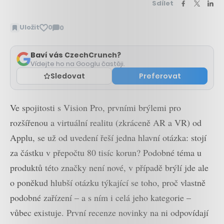
Sdílet
Uložit
0
0
Zobrazit
komentáře
Baví vás CzechCrunch?
Vídejte ho na Googlu častěji.
Sledovat
Preferovat
Ve spojitosti s Vision Pro, prvními brýlemi pro
rozšířenou a virtuální realitu (zkráceně AR a VR) od
Applu, se už od uvedení řeší jedna hlavní otázka: stojí
za částku v přepočtu 80 tisíc korun? Podobné téma u
produktů této značky není nové, v případě brýlí jde ale
o poněkud hlubší otázku týkající se toho, proč vlastně
podobné zařízení – a s ním i celá jeho kategorie –
vůbec existuje. První recenze novinky na ni odpovídají