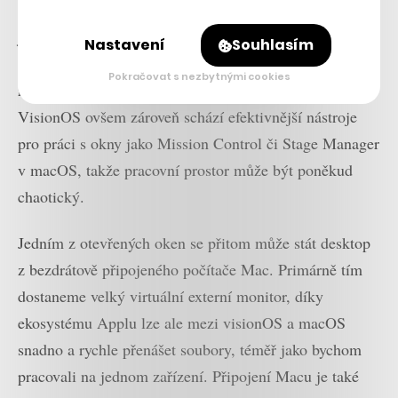
případě nabízí zajímavou zkušenost. Okna s aplikacemi
jednak mohou být takřka libovolně velká a jednak je lze
Nastavení
Souhlasím
umisťovat kamkoliv v prostoru kolem uživatele nebo i
Pokračovat s nezbytnými cookies
různě po pokoji. Multitasking tím dostává nový rozměr.
VisionOS ovšem zároveň schází efektivnější nástroje
pro práci s okny jako Mission Control či Stage Manager
v macOS, takže pracovní prostor může být poněkud
chaotický.
Jedním z otevřených oken se přitom může stát desktop
z bezdrátově připojeného počítače Mac. Primárně tím
dostaneme velký virtuální externí monitor, díky
ekosystému Applu lze ale mezi visionOS a macOS
snadno a rychle přenášet soubory, téměř jako bychom
pracovali na jednom zařízení. Připojení Macu je také