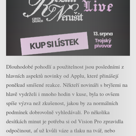
Dlouhodobé pohodlí a použitelnost jsou posledními z
hlavních aspektů novinky od Applu, které přinášejí
poněkud smíšené reakce. Někteří novináři s brýlemi na
hlavě vydrželi i mnoho hodin v kuse, byla to ovšem
spíše výzva než zkušenost, jakou by za normálních
podmínek dobrovolně vyhledávali. Po několika
desítkách minut je potřeba si od Vision Pro zpravidla
odpočinout, ať už kvůli váze a tlaku na tvář, nebo