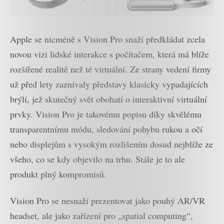
Apple se nicméně s Vision Pro snaží předkládat zcela
novou vizi lidské interakce s počítačem, která má blíže
rozšířené realitě než té virtuální. Ze strany vedení firmy
už před lety zaznívaly představy klasicky vypadajících
brýlí, jež skutečný svět obohatí o interaktivní virtuální
prvky. Vision Pro je takovému popisu díky skvělému
transparentnímu módu, sledování pohybu rukou a očí
nebo displejům s vysokým rozlišením dosud nejblíže ze
všeho, co se kdy objevilo na trhu. Stále je to ale
produkt plný kompromisů.
Vision Pro se nesnaží prezentovat jako pouhý AR/VR
headset, ale jako zařízení pro „spatial computing“,