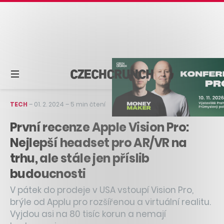
TECH
–
01. 2. 2024
–
5 min čtení
První recenze Apple Vision Pro:
Nejlepší headset pro AR/VR na
trhu, ale stále jen příslib
budoucnosti
V pátek do prodeje v USA vstoupí Vision Pro,
brýle od Applu pro rozšířenou a virtuální realitu.
Vyjdou asi na 80 tisíc korun a nemají