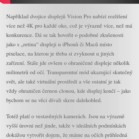
Například dvojice displejů Vision Pro nabízí rozlišení
více než 4K pro každé oko, což je výrazně více, než má
konkurence. Dá se tak hovořit o podobné zkušenosti
jako s „retina“ displeji u iPhonů či Maců místo
pixelace, na kterou je třeba si zvyknout u jiných
zařízení. Stále jde ovšem o ohraničené displeje několik
milimetrů od očí. Transparentní mód ukazující skutečný
svět, ale také virtuální prostředí a vše ostatní je tak
vždy ohraničen černou clonou, kde displej končí – jako
bychom se na věci dívali skrze dalekohled.
Totéž platí o vestavěných kamerách. Jsou na výrazně
vyšší úrovni než jinde, takže v ideálních podmínkách
dokážou vytvořit dojem, že máme na očích průhledná