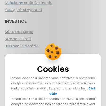
Nečekaný směr AI závodu
Kurzy, jak AI vypnout
INVESTICE
Sázka na Xerox
Strnad v Pirelli
Burzovní eldorádo
PŘÍBĚHY Z GASTRA
Cookies
Boční projekt, co se zvrtnul
Francouzský šéfkuchař na Šumavě
Pomocí cookies ukládáme vaše nastavení a preferencí,
Dva golfisti, co pečou
analýze návštěvnosti našich stránek, zprostředkování
funkcí sociálních médií a k personalizaci obsahu …
Číst
DESIGN
dále
Pomocí cookies ukládáme vaše nastavení a preferencí,
Bomma není tichá
analýze návštěvnosti našich stránek, zprostředkování