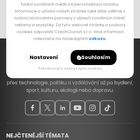
funkcí sociálních médií a k personalizaci obsahu.
Originální hodinky
Informace o užívání našich stránek také dále sdílíme s
Nábytek z betonu
našimi obchodními partnery z oblasti sociálních médií,
reklamy a analytiky. Za tyto webové stránky a soubory
cookies odpovídá CzechCrunch s.r.o. Více informací
naleznete na následujícím
odkazu
.
Nastavení
Souhlasím
Hlavní zdroj inspirace. Věnujeme se tématům, která
Pokračovat s nezbytnými cookies
hýbou Českem a světem, od byznysu a startupů
přes technologie, politiku a vzdělávání až po bydlení,
sport, kulturu, ekologii nebo dopravu.
NEJČTENĚJŠÍ TÉMATA