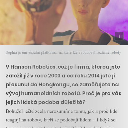
Sophia je univerzální platforma, na které lze vybudovat rozličné roboty
V Hanson Robotics, což je firma, kterou jste
založil již v roce 2003 a od roku 2014 jste ji
přesunul do Hongkongu, se zaměřujete na
vývoj humanoidních robotů. Proč je pro vás
jejich lidská podoba důležitá?
Bohužel ještě zcela nerozumíme tomu, jak a proč lidé
reagují na roboty, kteří se podobají lidem – i když se
tomu věnovalo již hodně studií. V téhle oblasti mám