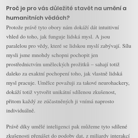
Proč je pro vás důležité stavět na umění a
humanitních vědách?
Protože právě tyto obory nám dokáží dát intuitivní
vhled do toho, jak funguje lidská mysl. A jsou
paralelou pro vědy, které se lidskou myslí zabývají. Sílu
mysli jsme mnohdy schopni pochopit jen
prostřednictvím uměleckých prožitků – sahají totiž
daleko za exaktní pochopení toho, jak vlastně lidská
mysl pracuje. Umělce považuji za takové neurohackery,
dokáží totiž vytvořit unikátní sdílenou zkušenost,
přitom každý ze zúčastněných ji vnímá naprosto
individuálně.
Právě díky umělé inteligenci pak můžeme tyto sdílené
zkušenosti přenášet do podoby dat, z miliardy interakcí