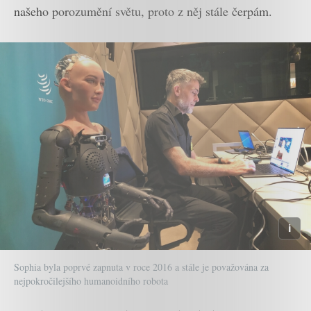
našeho porozumění světu, proto z něj stále čerpám.
Sophia byla poprvé zapnuta v roce 2016 a stále je považována za
nejpokročilejšího humanoidního robota