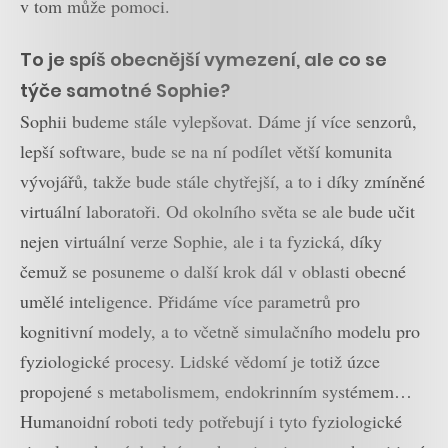
v tom může pomoci.
To je spíš obecnější vymezení, ale co se
týče samotné Sophie?
Sophii budeme stále vylepšovat. Dáme jí více senzorů,
lepší software, bude se na ní podílet větší komunita
vývojářů, takže bude stále chytřejší, a to i díky zmíněné
virtuální laboratoři. Od okolního světa se ale bude učit
nejen virtuální verze Sophie, ale i ta fyzická, díky
čemuž se posuneme o další krok dál v oblasti obecné
umělé inteligence. Přidáme více parametrů pro
kognitivní modely, a to včetně simulačního modelu pro
fyziologické procesy. Lidské vědomí je totiž úzce
propojené s metabolismem, endokrinním systémem…
Humanoidní roboti tedy potřebují i tyto fyziologické