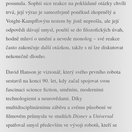
posunula. Sophii sice reakce na pokládané otázky chvíli
trvá, její výraz je samozřejmě poněkud zkoprnělý a
Voight-Kampffovým testem by jistě neprošla, ale její
odpovědi dávají smysl, pouští se do filozofických úvah,
hodně mluví o umění a nevede monolog – své reakce
často zakončuje další otázkou, takže s ní lze diskutovat
nekonečně dlouho.
David Hanson je vizionář, který svého prvního robota
sestavil na konci 90. let, kdy začal spojovat svou
fascinaci science fiction, uměním, moderními
technologiemi a neurovědami. Díky
multidisciplinárnímu záběru a svému působení ve
filmovém průmyslu ve studiích
Disney
a
Universal
spatřoval smysl především ve vývoji robotů, kteří se