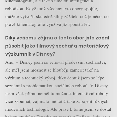
kinematografií, ale také s umělou inteligencí a
robotikou. Když totiž všechny tyto obory spojíte,
můžete vytvořit skutečně silný zážitek, což je něco, co
právě kinematografie využívá již spoustu let.
Díky vašemu zájmu o tento obor jste začal
působit jako filmový sochař a materiálový
výzkumník v Disney?
Ano, v Disney jsem se věnoval především sochařství,
ale měl jsem možnost se hlouběji zaměřit také na
výzkum a technický vývoj, díky čemuž jsem se lépe
seznámil s problematikou sociálních robotů. V Disney
jsem však přímo neměl tu možnost interaktivní roboty
více zkoumat, zajímalo mě totiž také zapojení různých
moderních technologií. Ale právě k tomu jsem se dostal
během studií na Texaské univerzitě v Dallasu, kde jsem