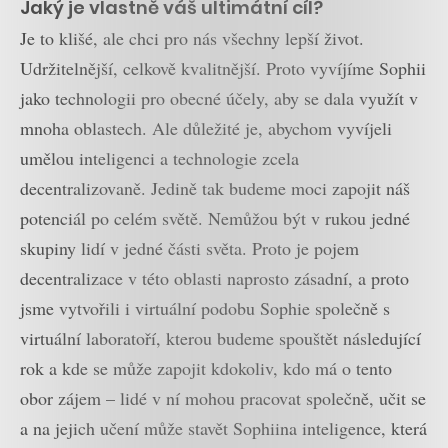
Jaký je vlastně váš ultimátní cíl?
Je to klišé, ale chci pro nás všechny lepší život.
Udržitelnější, celkově kvalitnější. Proto vyvíjíme Sophii
jako technologii pro obecné účely, aby se dala využít v
mnoha oblastech. Ale důležité je, abychom vyvíjeli
umělou inteligenci a technologie zcela
decentralizovaně. Jedině tak budeme moci zapojit náš
potenciál po celém světě. Nemůžou být v rukou jedné
skupiny lidí v jedné části světa. Proto je pojem
decentralizace v této oblasti naprosto zásadní, a proto
jsme vytvořili i virtuální podobu Sophie společně s
virtuální laboratoří, kterou budeme spouštět následující
rok a kde se může zapojit kdokoliv, kdo má o tento
obor zájem – lidé v ní mohou pracovat společně, učit se
a na jejich učení může stavět Sophiina inteligence, která