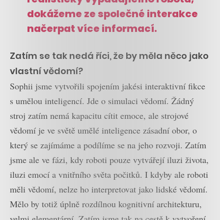
dokážeme ze společné interakce
načerpat více informací.
Zatím se tak nedá říci, že by měla něco jako
vlastní vědomí?
Sophii jsme vytvořili spojením jakési interaktivní fikce
s umělou inteligencí. Jde o simulaci vědomí. Žádný
stroj zatím nemá kapacitu cítit emoce, ale strojové
vědomí je ve světě umělé inteligence zásadní obor, o
který se zajímáme a podílíme se na jeho rozvoji. Zatím
jsme ale ve fázi, kdy roboti pouze vytvářejí iluzi života,
iluzi emocí a vnitřního světa počitků. I kdyby ale roboti
měli vědomí, nelze ho interpretovat jako lidské vědomí.
Mělo by totiž úplně rozdílnou kognitivní architekturu,
velmi elementární. Zatím jsme tak na cestě k vytvoření