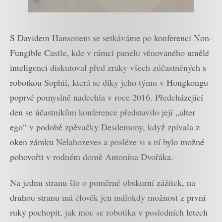
S Davidem Hansonem se setkáváme po konferenci Non-
Fungible Castle, kde v rámci panelu věnovaného umělé
inteligenci diskutoval před zraky všech zúčastněných s
robotkou Sophií, která se díky jeho týmu v Hongkongu
poprvé pomyslně nadechla v roce 2016. Předcházející
den se účastníkům konference představilo její „alter
ego“ v podobě zpěvačky Desdemony, když zpívala z
oken zámku Nelahozeves a posléze si s ní bylo možné
pohovořit v rodném domě Antonína Dvořáka.
Na jednu stranu šlo o poměrně obskurní zážitek, na
druhou stranu má člověk jen málokdy možnost z první
ruky pochopit, jak moc se robotika v posledních letech