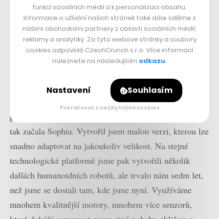
funkcí sociálních médií a k personalizaci obsahu.
Sophia, kterou jste v Česku představil na
Informace o užívání našich stránek také dále sdílíme s
konferenci Non-Fungible Castle. Můžete mi
našimi obchodními partnery z oblasti sociálních médií,
reklamy a analytiky. Za tyto webové stránky a soubory
přiblížit, jak vznikla?
cookies odpovídá CzechCrunch s.r.o. Více informací
Chtěli jsme vytvořit platformu, která by mohla posunout
naleznete na následujícím
odkazu
.
celý vědní obor a zároveň by se dala využít i v jiných
oblastech, například ve zdravotnictví, které jsem už
Nastavení
Souhlasím
zmiňoval. V Hongkongu jsme tak v roce 2016 začali
Pokračovat s nezbytnými cookies
předělávat všechno, na čem jsme dosud pracovali. A
tak začala Sophia. Vytvořil jsem malou verzi, kterou lze
snadno adaptovat na jakoukoliv velikost. Na stejné
technologické platformě jsme pak vytvořili několik
dalších humanoidních robotů, ale trvalo nám sedm let,
než jsme se dostali tam, kde jsme nyní. Využíváme
mnohem kvalitnější motory, mnohem více senzorů,