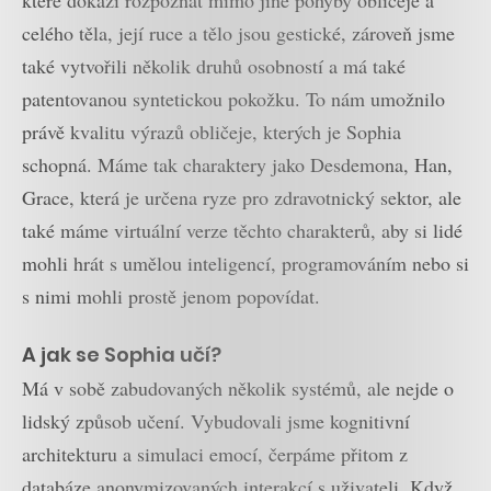
které dokáží rozpoznat mimo jiné pohyby obličeje a
celého těla, její ruce a tělo jsou gestické, zároveň jsme
také vytvořili několik druhů osobností a má také
patentovanou syntetickou pokožku. To nám umožnilo
právě kvalitu výrazů obličeje, kterých je Sophia
schopná. Máme tak charaktery jako Desdemona, Han,
Grace, která je určena ryze pro zdravotnický sektor, ale
také máme virtuální verze těchto charakterů, aby si lidé
mohli hrát s umělou inteligencí, programováním nebo si
s nimi mohli prostě jenom popovídat.
A jak se Sophia učí?
Má v sobě zabudovaných několik systémů, ale nejde o
lidský způsob učení. Vybudovali jsme kognitivní
architekturu a simulaci emocí, čerpáme přitom z
databáze anonymizovaných interakcí s uživateli. Když