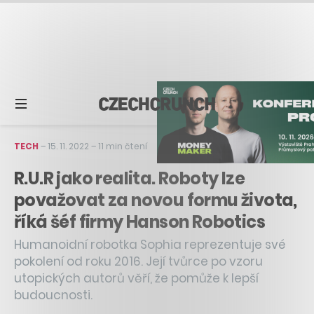
TECH
–
15. 11. 2022
–
11 min čtení
R.U.R jako realita. Roboty lze
považovat za novou formu života,
říká šéf firmy Hanson Robotics
Humanoidní robotka Sophia reprezentuje své
pokolení od roku 2016. Její tvůrce po vzoru
utopických autorů věří, že pomůže k lepší
budoucnosti.