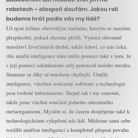
robotech – alespoň doufám. Jakou roli
budeme hrát podle vás my lidé?
Už nyní čelíme obrovským změnám, kterým se musíme
přizpůsobit, pokud chceme přežít. Vymírá ohromné
množství živočišných druhů, takže kdoví, co nás čeká.
Ale umělá inteligence nám může pomoci také v tom, že
s její pomocí odemkneme celý potenciál našeho mozku.
Staneme se díky ní mnohem chytřejší. Umělá
inteligence, všechen současný software a technologie
jsou tvořené informacemi. Stejně tak i my samotní,
takže jsme všichni součástí jednoho ohromného
metaorganismu. Myslím si, že časem dospějeme také k
technologickému vylepšení nás lidí. Můžeme sami sebe
rozšířit umělou inteligencí a kompletně přepsat povahu