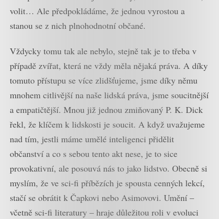
volit… Ale předpokládáme, že jednou vyrostou a
stanou se z nich plnohodnotní občané.
Vždycky tomu tak ale nebylo, stejně tak je to třeba v
případě zvířat, která ne vždy měla nějaká práva. A díky
tomuto přístupu se více zlidšťujeme, jsme díky němu
mnohem citlivější na naše lidská práva, jsme soucitnější
a empatičtější. Mnou již jednou zmiňovaný P. K. Dick
řekl, že klíčem k lidskosti je soucit. A když uvažujeme
nad tím, jestli máme umělé inteligenci přidělit
občanství a co s sebou tento akt nese, je to sice
provokativní, ale posouvá nás to jako lidstvo. Obecně si
myslím, že ve sci-fi příbězích je spousta cenných lekcí,
stačí se obrátit k Čapkovi nebo Asimovovi. Umění –
včetně sci-fi literatury – hraje důležitou roli v evoluci