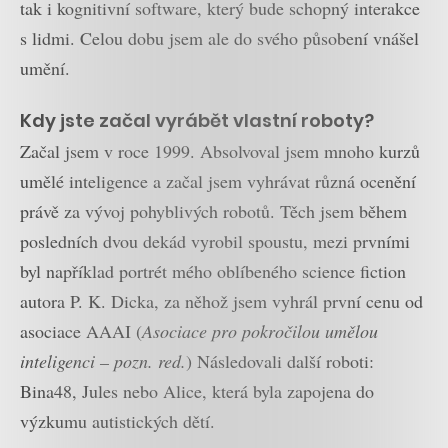
tak i kognitivní software, který bude schopný interakce
s lidmi. Celou dobu jsem ale do svého působení vnášel
umění.
Kdy jste začal vyrábět vlastní roboty?
Začal jsem v roce 1999. Absolvoval jsem mnoho kurzů
umělé inteligence a začal jsem vyhrávat různá ocenění
právě za vývoj pohyblivých robotů. Těch jsem během
posledních dvou dekád vyrobil spoustu, mezi prvními
byl například portrét mého oblíbeného science fiction
autora P. K. Dicka, za něhož jsem vyhrál první cenu od
asociace AAAI (
Asociace pro pokročilou umělou
inteligenci – pozn. red.
) Následovali další roboti:
Bina48, Jules nebo Alice, která byla zapojena do
výzkumu autistických dětí.