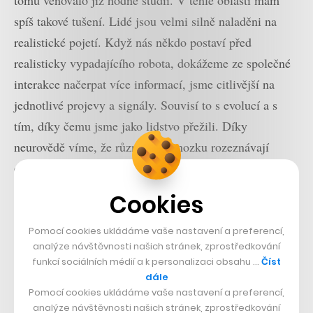
spíš takové tušení. Lidé jsou velmi silně naladěni na
realistické pojetí. Když nás někdo postaví před
realisticky vypadajícího robota, dokážeme ze společné
interakce načerpat více informací, jsme citlivější na
jednotlivé projevy a signály. Souvisí to s evolucí a s
tím, díky čemu jsme jako lidstvo přežili. Díky
neurovědě víme, že různé části mozku rozeznávají
emoce, výrazy lidského obličeje, vzezření postavy. A
tohle rozpoznávání si osvojujeme už jako děti, když se
Cookies
dostáváme do prvního kontaktu s lidmi, kteří o nás
pečují. Proto jsme tak citliví na realistické pojetí, a to i
Pomocí cookies ukládáme vaše nastavení a preferencí,
analýze návštěvnosti našich stránek, zprostředkování
přes to, že historicky přicházíme do kontaktu s
funkcí sociálních médií a k personalizaci obsahu …
Číst
rozličnými vyobrazeními lidské postavy.
dále
Pomocí cookies ukládáme vaše nastavení a preferencí,
V současnosti je váš nejznámější robot
analýze návštěvnosti našich stránek, zprostředkování