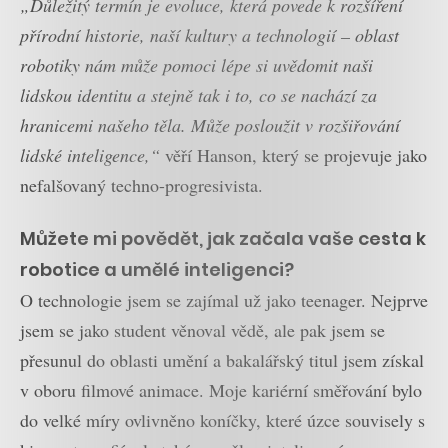
„Důležitý termín je evoluce, která povede k rozšíření
přírodní historie, naší kultury a technologií – oblast
robotiky nám může pomoci lépe si uvědomit naši
lidskou identitu a stejně tak i to, co se nachází za
hranicemi našeho těla. Může posloužit v rozšiřování
lidské inteligence,“
věří Hanson, který se projevuje jako
nefalšovaný techno-progresivista.
Můžete mi povědět, jak začala vaše cesta k
robotice a umělé inteligenci?
O technologie jsem se zajímal už jako teenager. Nejprve
jsem se jako student věnoval vědě, ale pak jsem se
přesunul do oblasti umění a bakalářský titul jsem získal
v oboru filmové animace. Moje kariérní směřování bylo
do velké míry ovlivněno koníčky, které úzce souvisely s