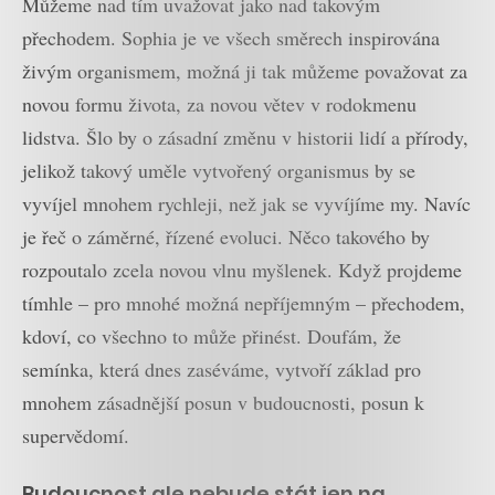
Můžeme nad tím uvažovat jako nad takovým
přechodem. Sophia je ve všech směrech inspirována
živým organismem, možná ji tak můžeme považovat za
novou formu života, za novou větev v rodokmenu
lidstva. Šlo by o zásadní změnu v historii lidí a přírody,
jelikož takový uměle vytvořený organismus by se
vyvíjel mnohem rychleji, než jak se vyvíjíme my. Navíc
je řeč o záměrné, řízené evoluci. Něco takového by
rozpoutalo zcela novou vlnu myšlenek. Když projdeme
tímhle – pro mnohé možná nepříjemným – přechodem,
kdoví, co všechno to může přinést. Doufám, že
semínka, která dnes zaséváme, vytvoří základ pro
mnohem zásadnější posun v budoucnosti, posun k
supervědomí.
Budoucnost ale nebude stát jen na