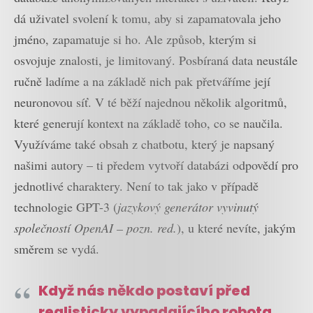
dá uživatel svolení k tomu, aby si zapamatovala jeho
jméno, zapamatuje si ho. Ale způsob, kterým si
osvojuje znalosti, je limitovaný. Posbíraná data neustále
ručně ladíme a na základě nich pak přetváříme její
neuronovou síť. V té běží najednou několik algoritmů,
které generují kontext na základě toho, co se naučila.
Využíváme také obsah z chatbotu, který je napsaný
našimi autory – ti předem vytvoří databázi odpovědí pro
jednotlivé charaktery. Není to tak jako v případě
technologie GPT-3 (
jazykový generátor vyvinutý
společností OpenAI – pozn. red.
), u které nevíte, jakým
směrem se vydá.
Když nás někdo postaví před
realisticky vypadajícího robota,