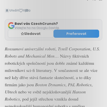
Uložit
0
0
Zobrazit
komentáře
Baví vás CzechCrunch?
Vídejte ho na Googlu častěji.
Sledovat
Preferovat
Rossumovi univerzální roboti
,
Tyrell Corporation
,
U.S.
Robots and Mechanical Men
… Názvy fiktivních
robotických společností jsou dobře známé každému
milovníkovi sci-fi literatury. V současnosti se ale více
než kdy dříve stává fantazie skutečností, a to díky
firmám jako jsou
Boston Dynamics
,
PAL Robotics
,
Ubtech
nebo ve světě nejskloňovanější
Hanson
Robotics
, pod jejíž střechou vznikla dosud
nejpokrokovější humanoidní robotka s umělou