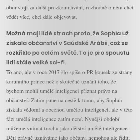
obor stojí za další prozkoumávání, rozhodně o něm chci
vědět více, chci dále objevovat.
Možná mají lidé strach proto, že Sophia už
získala občanství v Saúdské Arábii, což se
rozkřiklo po celém světě. To je pro spoustu
lidí stále velké sci-fi.
To ano, ale v roce 2017 šlo spíše o PR kousek ze strany
korunního prince než o skutečné uznání toho, že
bychom mohli umělé inteligenci přiznat právo na
občanství. Zatím jsme na cestě k tomu, aby Sophia
získala vědomí a obecnou umělou inteligenci, ale v této
fázi umělá inteligence zatím není. Nynější období
můžeme vnímat trochu jako dětství umělé inteligence.
Děti právně uznáváme jako občany, nemohou ale řídit,