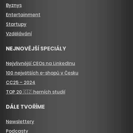
Byznys
Entertainment
Startupy
Vzdělávání
NEJNOVĚJŠÍ SPECIÁLY
Nejvlivnější CEOs na LinkedInu
100 největších e-shopů v Česku
CC25 – 2024
TOP 20 🇨🇿 herních studií
DÁLE TVOŘÍME
Newslettery
Podcasty