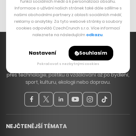
Originální hodinky
funkcí sociálních médií a k personalizaci obsahu.
Informace o užívání našich stránek také dále sdílíme s
Nábytek z betonu
našimi obchodními partnery z oblasti sociálních médií,
reklamy a analytiky. Za tyto webové stránky a soubory
cookies odpovídá CzechCrunch s.r.o. Více informací
naleznete na následujícím
odkazu
.
Nastavení
Souhlasím
Hlavní zdroj inspirace. Věnujeme se tématům, která
Pokračovat s nezbytnými cookies
hýbou Českem a světem, od byznysu a startupů
přes technologie, politiku a vzdělávání až po bydlení,
sport, kulturu, ekologii nebo dopravu.
NEJČTENĚJŠÍ TÉMATA