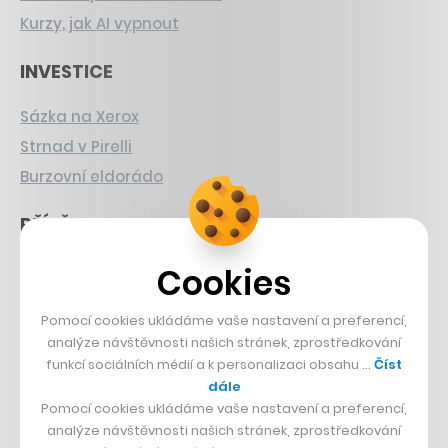
Kurzy, jak AI vypnout
INVESTICE
Sázka na Xerox
Strnad v Pirelli
Burzovní eldorádo
PŘÍBĚHY Z GASTRA
Boční projekt, co se zvrtnul
Cookies
Francouzský šéfkuchař na Šumavě
Pomocí cookies ukládáme vaše nastavení a preferencí,
Dva golfisti, co pečou
analýze návštěvnosti našich stránek, zprostředkování
funkcí sociálních médií a k personalizaci obsahu …
Číst
DESIGN
dále
Pomocí cookies ukládáme vaše nastavení a preferencí,
Bomma není tichá
analýze návštěvnosti našich stránek, zprostředkování