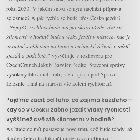
roku 2050. V jakém stavu se nyní nachází příprava
železnice? A jak rychle se bude přes Česko jezdit?
„Nejvyšší rychlost bude možná skoro všude, dvě stě
kilometrů v hodině budou vlaky jezdit v místech, kde je
to nutné s ohledem na terén a technické řešení, v místě
sjezdů a podobně,“
vysvětluje v rozhovoru pro
CzechCrunch Jakub Bazgier, ředitel Stavební správy
vysokorychlostních tratí, která spadá pod Správu
železnic a má na starosti vše kolem rychlotratí.
Pojďme začít od toho, co zajímá každého –
kdy se v Česku začne jezdit vlaky rychlostí
vyšší než dvě stě kilometrů v hodině?
Až budeme mít postavené nové trati, což bude tehdy, až
Správa železnic dokončí projektovou přípravu