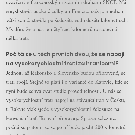
uzavřený s francouzskými státními drahami SNCF. Má
smysl stavět ucelené celky a i Francie, což je mnohem
větší země, stavěla po šedesáti, sedmdesáti kilometrech.
Myslím, že u nás je i čtyřicet kilometrů dostatečná
délka trati.
Počítá se u těch prvních dvou, že se napojí
na vysokorychlostní trati za hranicemi?
Jednou, až Rakousko a Slovensko budou připravené, se
trati spojí. Stejně to platí i o variantě do Katovic, kde se
nyní bude schvalovat studie proveditelnosti. U nás se
vysokorychlostní trati napojí na stávající trati v Česku,
u Rakvic vlak sjede z vysokorychlostní železnice na
konvenční trať. Tu nyní připravuje Správa železnic,
počítá se přitom, že se po ní bude jezdit 200 kilometrů