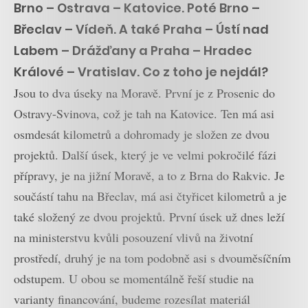
Brno – Ostrava – Katovice. Poté Brno –
Břeclav – Vídeň. A také Praha – Ústí nad
Labem – Drážďany a Praha – Hradec
Králové – Vratislav. Co z toho je nejdál?
Jsou to dva úseky na Moravě. První je z Prosenic do
Ostravy-Svinova, což je tah na Katovice. Ten má asi
osmdesát kilometrů a dohromady je složen ze dvou
projektů. Další úsek, který je ve velmi pokročilé fázi
přípravy, je na jižní Moravě, a to z Brna do Rakvic. Je
součástí tahu na Břeclav, má asi čtyřicet kilometrů a je
také složený ze dvou projektů. První úsek už dnes leží
na ministerstvu kvůli posouzení vlivů na životní
prostředí, druhý je na tom podobně asi s dvouměsíčním
odstupem. U obou se momentálně řeší studie na
varianty financování, budeme rozesílat materiál