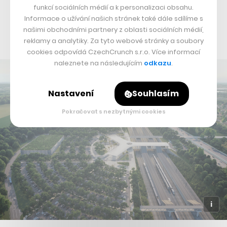
a pak dále k hranicím. Z hlavního města by trať měla
funkcí sociálních médií a k personalizaci obsahu.
Informace o užívání našich stránek také dále sdílíme s
vést Berounským tunelem, kde se bude jezdit také 200
našimi obchodními partnery z oblasti sociálních médií,
kilometrů v hodině. To je nyní ve fázi projektu.
reklamy a analytiky. Za tyto webové stránky a soubory
cookies odpovídá CzechCrunch s.r.o. Více informací
naleznete na následujícím
odkazu
.
Nastavení
Souhlasím
Pokračovat s nezbytnými cookies