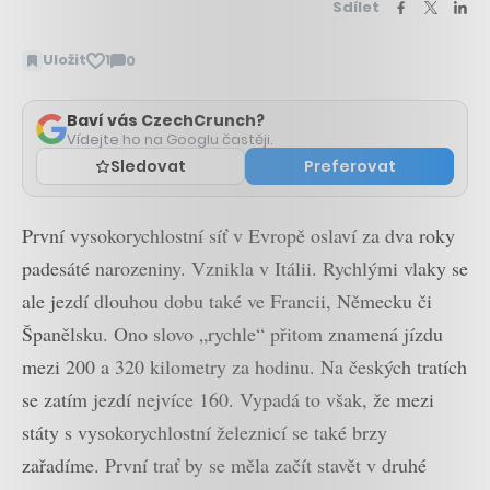
Sdílet
Uložit
1
0
Zobrazit
komentáře
Baví vás CzechCrunch?
Vídejte ho na Googlu častěji.
Sledovat
Preferovat
První vysokorychlostní síť v Evropě oslaví za dva roky
padesáté narozeniny. Vznikla v Itálii. Rychlými vlaky se
ale jezdí dlouhou dobu také ve Francii, Německu či
Španělsku. Ono slovo „rychle“ přitom znamená jízdu
mezi 200 a 320 kilometry za hodinu. Na českých tratích
se zatím jezdí nejvíce 160. Vypadá to však, že mezi
státy s vysokorychlostní železnicí se také brzy
zařadíme. První trať by se měla začít stavět v druhé