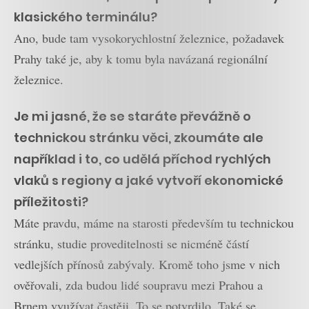
klasického terminálu?
Ano, bude tam vysokorychlostní železnice, požadavek
Prahy také je, aby k tomu byla navázaná regionální
železnice.
Je mi jasné, že se staráte převážně o
technickou stránku věci, zkoumáte ale
například i to, co udělá příchod rychlých
vlaků s regiony a jaké vytvoří ekonomické
příležitosti?
Máte pravdu, máme na starosti především tu technickou
stránku, studie proveditelnosti se nicméně částí
vedlejších přínosů zabývaly. Kromě toho jsme v nich
ověřovali, zda budou lidé soupravu mezi Prahou a
Brnem využívat častěji. To se potvrdilo. Také se