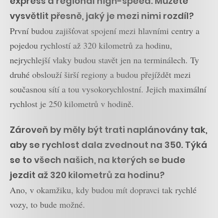
express a regional high-speed. Můžete
vysvětlit přesně, jaký je mezi nimi rozdíl?
První budou zajišťovat spojení mezi hlavními centry a
pojedou rychlostí až 320 kilometrů za hodinu,
nejrychlejší vlaky budou stavět jen na terminálech. Ty
druhé obslouží širší regiony a budou přejíždět mezi
současnou sítí a tou vysokorychlostní. Jejich maximální
rychlost je 250 kilometrů v hodině.
Zároveň by měly být trati naplánovány tak,
aby se rychlost dala zvednout na 350. Týká
se to všech našich, na kterých se bude
jezdit až 320 kilometrů za hodinu?
Ano, v okamžiku, kdy budou mít dopravci tak rychlé
vozy, to bude možné.