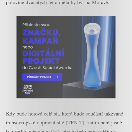
polovině dvacátých let a měla by být na Moravě.
Kdy bude hotová celá síť, která bude součástí takzvané
transevropské dopravní sítě (TEN-T), zatím není jasné.
Evropská unie ale ukládá, aby to bylo nejpozději do