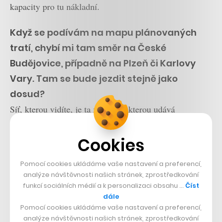
kapacity pro tu nákladní.
Když se podívám na mapu plánovaných
tratí, chybí mi tam směr na České
Budějovice, případně na Plzeň či Karlovy
Vary. Tam se bude jezdit stejně jako
dosud?
Síť, kterou vidíte, je ta základní, kterou udává
transevropská dopravní síť posvěcená Evropskou
komisí. Vysokorychlostní trati se těmito směry
Cookies
neplánují, to ale neznamená, že se tam nic nestane. Do
Pomocí cookies ukládáme vaše nastavení a preferencí,
Českých Budějovic povede nedávno dokončený IV.
analýze návštěvnosti našich stránek, zprostředkování
koridor, kde proběhnou ještě stavební úpravy u
funkcí sociálních médií a k personalizaci obsahu …
Číst
dále
Ševětína. Jezdit se tam bude 200 kilometrů za hodinu.
Pomocí cookies ukládáme vaše nastavení a preferencí,
Připravuje se také spojení z Prahy na Plzeň a Domažlice
analýze návštěvnosti našich stránek, zprostředkování