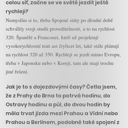
celou síť, začne se ve světě jezdit ještě
rychleji?
Nemyslím si to, třeba Spojené státy po dlouhé době
schválily svoji studii proveditelnosti, a to na rychlost
320. Španělé a Francouzi, kteří už projektují
vysokorychlostní trati asi čtyřicet let, také stále plánují
na rychlost 320 až 350. Rychleji se jezdí mimo Evropu,
třeba v Japonsku nebo v Koreji, tam ale mají trochu
jiné řešení.
Jak je to s dojezdovými časy? Četla jsem,
že z Prahy do Brna to potrvá hodinu, do
Ostravy hodinu a půl, do dvou hodin by
měla trvat jízda mezi Prahou a Vídní nebo
Prahou a Berlínem, podobně také spojení z