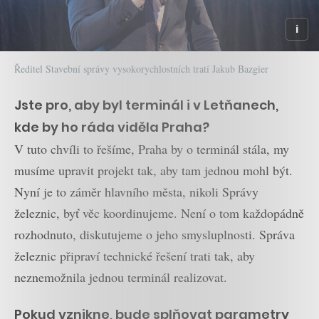
Ředitel Stavební správy vysokorychlostních tratí Jakub Bazgier
Jste pro, aby byl terminál i v Letňanech,
kde by ho ráda viděla Praha?
V tuto chvíli to řešíme, Praha by o terminál stála, my
musíme upravit projekt tak, aby tam jednou mohl být.
Nyní je to záměr hlavního města, nikoli Správy
železnic, byť věc koordinujeme. Není o tom každopádně
rozhodnuto, diskutujeme o jeho smysluplnosti. Správa
železnic připraví technické řešení trati tak, aby
neznemožnila jednou terminál realizovat.
Pokud vznikne, bude splňovat parametry