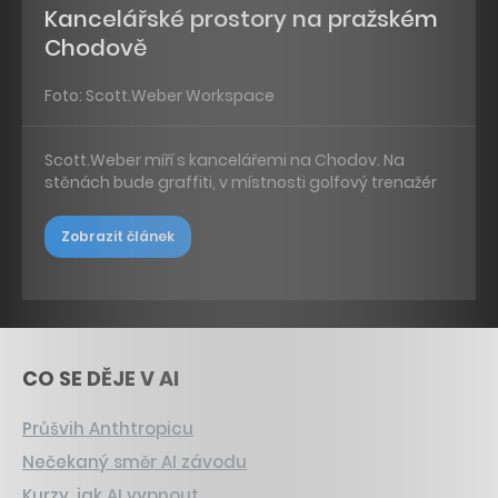
Kancelářské prostory na pražském
Chodově
Foto: Scott.Weber Workspace
Scott.Weber míří s kancelářemi na Chodov. Na
stěnách bude graffiti, v místnosti golfový trenažér
Zobrazit článek
CO SE DĚJE V AI
Průšvih Anthtropicu
Nečekaný směr AI závodu
Kurzy, jak AI vypnout