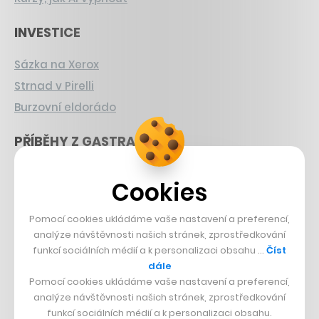
INVESTICE
Sázka na Xerox
Strnad v Pirelli
Burzovní eldorádo
PŘÍBĚHY Z GASTRA
Boční projekt, co se zvrtnul
Cookies
Francouzský šéfkuchař na Šumavě
Dva golfisti, co pečou
Pomocí cookies ukládáme vaše nastavení a preferencí,
analýze návštěvnosti našich stránek, zprostředkování
DESIGN
funkcí sociálních médií a k personalizaci obsahu …
Číst
dále
Bomma není tichá
Pomocí cookies ukládáme vaše nastavení a preferencí,
analýze návštěvnosti našich stránek, zprostředkování
Originální hodinky
funkcí sociálních médií a k personalizaci obsahu.