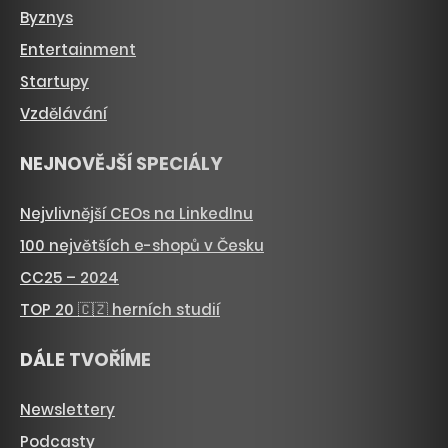
Byznys
Entertainment
Startupy
Vzdělávání
NEJNOVĚJŠÍ SPECIÁLY
Nejvlivnější CEOs na LinkedInu
100 největších e-shopů v Česku
CC25 – 2024
TOP 20 🇨🇿 herních studií
DÁLE TVOŘÍME
Newslettery
Podcasty