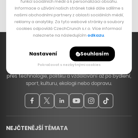
Originální hodinky
funkcí sociálních médií a k personalizaci obsahu.
Informace o užívání našich stránek také dále sdílíme s
Nábytek z betonu
našimi obchodními partnery z oblasti sociálních médií,
reklamy a analytiky. Za tyto webové stránky a soubory
cookies odpovídá CzechCrunch s.r.o. Více informací
naleznete na následujícím
odkazu
.
Nastavení
Souhlasím
Hlavní zdroj inspirace. Věnujeme se tématům, která
Pokračovat s nezbytnými cookies
hýbou Českem a světem, od byznysu a startupů
přes technologie, politiku a vzdělávání až po bydlení,
sport, kulturu, ekologii nebo dopravu.
NEJČTENĚJŠÍ TÉMATA