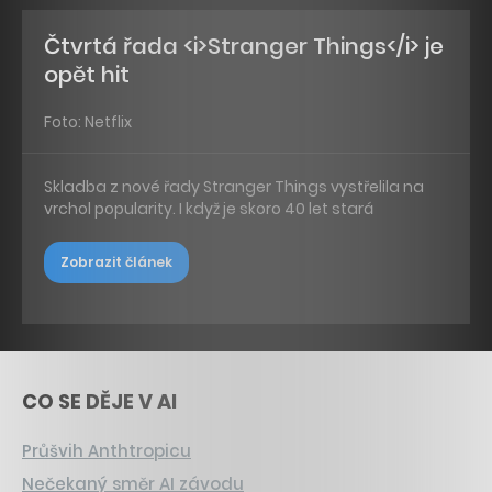
Čtvrtá řada <i>Stranger Things</i> je
opět hit
Foto: Netflix
Skladba z nové řady Stranger Things vystřelila na
vrchol popularity. I když je skoro 40 let stará
Zobrazit článek
CO SE DĚJE V AI
Průšvih Anthtropicu
Nečekaný směr AI závodu