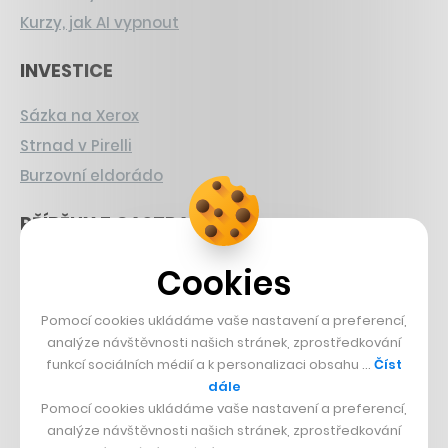
Kurzy, jak AI vypnout
INVESTICE
Sázka na Xerox
Strnad v Pirelli
Burzovní eldorádo
PŘÍBĚHY Z GASTRA
Boční projekt, co se zvrtnul
Cookies
Francouzský šéfkuchař na Šumavě
Pomocí cookies ukládáme vaše nastavení a preferencí,
Dva golfisti, co pečou
analýze návštěvnosti našich stránek, zprostředkování
funkcí sociálních médií a k personalizaci obsahu …
Číst
DESIGN
dále
Pomocí cookies ukládáme vaše nastavení a preferencí,
Bomma není tichá
analýze návštěvnosti našich stránek, zprostředkování