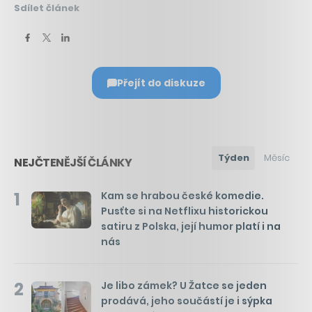
Sdílet článek
Přejít do diskuze
Týden
Měsíc
NEJČTENĚJŠÍ ČLÁNKY
1
Kam se hrabou české komedie.
Pusťte si na Netflixu historickou
satiru z Polska, její humor platí i na
nás
2
Je libo zámek? U Žatce se jeden
prodává, jeho součástí je i sýpka