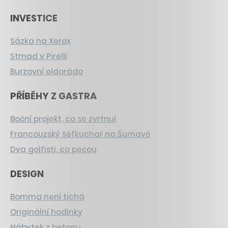
INVESTICE
Sázka na Xerox
Strnad v Pirelli
Burzovní eldorádo
PŘÍBĚHY Z GASTRA
Boční projekt, co se zvrtnul
Francouzský šéfkuchař na Šumavě
Dva golfisti, co pečou
DESIGN
Bomma není tichá
Originální hodinky
Nábytek z betonu