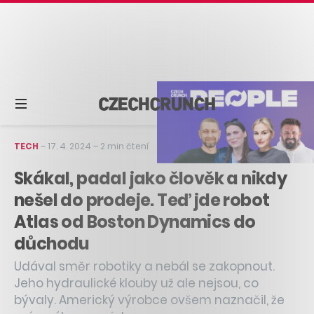
TECH
–
17. 4. 2024
–
2 min čtení
Skákal, padal jako člověk a nikdy
nešel do prodeje. Teď jde robot
Atlas od Boston Dynamics do
důchodu
Udával směr robotiky a nebál se zakopnout.
Jeho hydraulické klouby už ale nejsou, co
bývaly. Americký výrobce ovšem naznačil, že