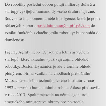
Do robotiky poslední dobou putují miliardy dolarů a
startupy vyvíjející humanoidy všeho druhu mají žně.
Souvisí to i s boomem umělé inteligence, která je podle
některých z oboru
posledním nutným příspěvkem
do
vzniku funkčního zlatého grálu robotiky: humanoida do
domácnosti.
Figure, Agility nebo 1X jsou jen letmým výčtem
startupů, které aktuálně využívají zájmu ohledně
robotiky. Boston Dynamics je ale v tomhle ohledu
pionýrem. Firma vznikla na chodbách prestižního
Massachusettského technologického institutu v roce
1992 a prvního humanoidního robota Atlase představila
v roce 2013. Spolupracovala na něm s agenturou
amerického ministerstva obrany pro pokročilé