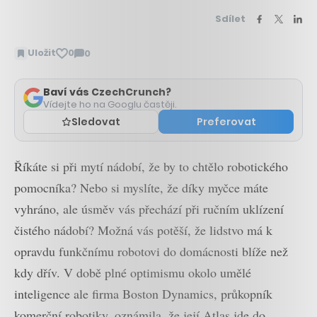
Sdílet
Uložit
0
0
Zobrazit
komentáře
Baví vás CzechCrunch?
Vídejte ho na Googlu častěji.
Sledovat
Preferovat
Říkáte si při mytí nádobí, že by to chtělo robotického
pomocníka? Nebo si myslíte, že díky myčce máte
vyhráno, ale úsměv vás přechází při ručním uklízení
čistého nádobí? Možná vás potěší, že lidstvo má k
opravdu funkčnímu robotovi do domácnosti blíže než
kdy dřív. V době plné optimismu okolo umělé
inteligence ale firma Boston Dynamics, průkopník
komerční robotiky, oznámila, že její Atlas jde do