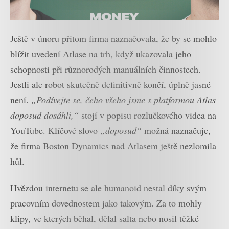
Ještě v únoru přitom firma naznačovala, že by se mohlo
blížit uvedení Atlase na trh, když ukazovala jeho
schopnosti při různorodých manuálních činnostech.
Jestli ale robot skutečně definitivně končí, úplně jasné
není.
„Podívejte se, čeho všeho jsme s platformou Atlas
doposud dosáhli,“
stojí v popisu rozlučkového videa na
YouTube. Klíčové slovo
„doposud“
možná naznačuje,
že firma Boston Dynamics nad Atlasem ještě nezlomila
hůl.
Hvězdou internetu se ale humanoid nestal díky svým
pracovním dovednostem jako takovým. Za to mohly
klipy, ve kterých běhal, dělal salta nebo nosil těžké