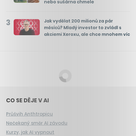
nebo sušárna chmele
3
Jak vydělat 200 milionů za pár
měsíců? Mladý investor to zvládl s
akciemi Xeroxu, ale chce mnohem víc
CO SE DĚJE V AI
Průšvih Anthtropicu
Nečekaný směr AI závodu
Kurzy, jak AI vypnout