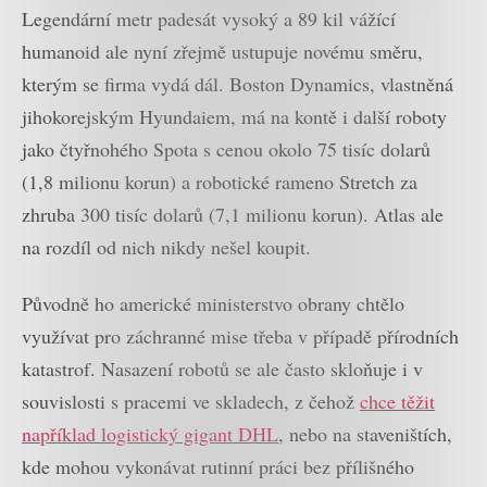
Legendární metr padesát vysoký a 89 kil vážící
humanoid ale nyní zřejmě ustupuje novému směru,
kterým se firma vydá dál. Boston Dynamics, vlastněná
jihokorejským Hyundaiem, má na kontě i další roboty
jako čtyřnohého Spota s cenou okolo 75 tisíc dolarů
(1,8 milionu korun) a robotické rameno Stretch za
zhruba 300 tisíc dolarů (7,1 milionu korun). Atlas ale
na rozdíl od nich nikdy nešel koupit.
Původně ho americké ministerstvo obrany chtělo
využívat pro záchranné mise třeba v případě přírodních
katastrof. Nasazení robotů se ale často skloňuje i v
souvislosti s pracemi ve skladech, z čehož
chce těžit
například logistický gigant DHL
, nebo na staveništích,
kde mohou vykonávat rutinní práci bez přílišného