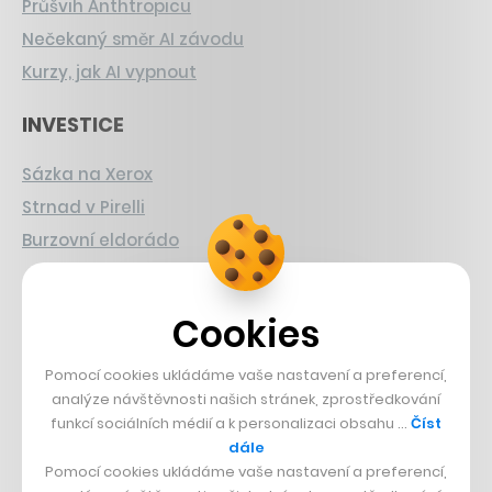
Průšvih Anthtropicu
Nečekaný směr AI závodu
Kurzy, jak AI vypnout
INVESTICE
Sázka na Xerox
Strnad v Pirelli
Burzovní eldorádo
PŘÍBĚHY Z GASTRA
Cookies
Boční projekt, co se zvrtnul
Francouzský šéfkuchař na Šumavě
Pomocí cookies ukládáme vaše nastavení a preferencí,
analýze návštěvnosti našich stránek, zprostředkování
Dva golfisti, co pečou
funkcí sociálních médií a k personalizaci obsahu …
Číst
dále
DESIGN
Pomocí cookies ukládáme vaše nastavení a preferencí,