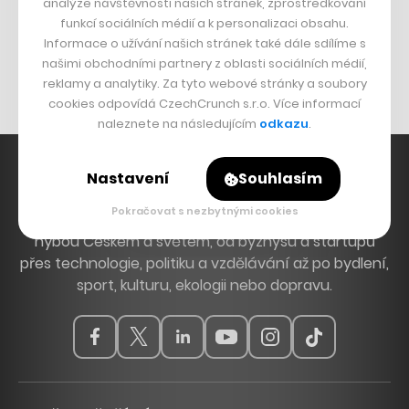
analýze návštěvnosti našich stránek, zprostředkování
Bomma není tichá
funkcí sociálních médií a k personalizaci obsahu.
Originální hodinky
Informace o užívání našich stránek také dále sdílíme s
našimi obchodními partnery z oblasti sociálních médií,
Nábytek z betonu
reklamy a analytiky. Za tyto webové stránky a soubory
cookies odpovídá CzechCrunch s.r.o. Více informací
naleznete na následujícím
odkazu
.
Nastavení
Souhlasím
Pokračovat s nezbytnými cookies
Hlavní zdroj inspirace. Věnujeme se tématům, která
hýbou Českem a světem, od byznysu a startupů
přes technologie, politiku a vzdělávání až po bydlení,
sport, kulturu, ekologii nebo dopravu.