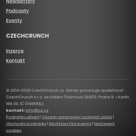
Newslettery
Podcasty
Eventy
CZECHCRUNCH
Inzerce
Kontakt
© 2014-2026 CzechCrunch.cz. Server provozuje společnost
CzechCrunch s.r.o. se sídlem Thámova 289/13, Praha 8 – Karlín,
186 00. IČ 01465562.
kontakt:
info@cc.cz
Podmínky užívání
|
Zásady zpracování osobních údajů
|
Obchodní podmínky
|
Návštěvní řád eventů
|
Nastavení
cookies