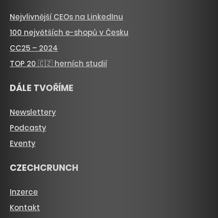
Nejvlivnější CEOs na LinkedInu
100 největších e-shopů v Česku
CC25 – 2024
TOP 20 🇨🇿 herních studií
DÁLE TVOŘÍME
Newslettery
Podcasty
Eventy
CZECHCRUNCH
Inzerce
Kontakt