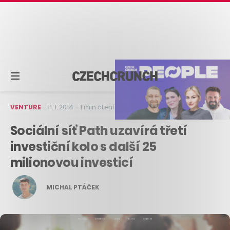
VENTURE
–
11. 1. 2014
–
1 min čtení
Sociální síť Path uzavírá třetí
investiční kolo s další 25
milionovou investicí
MICHAL PTÁČEK