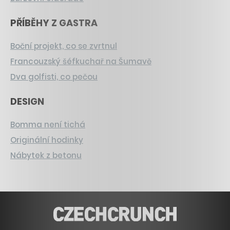
PŘÍBĚHY Z GASTRA
Boční projekt, co se zvrtnul
Francouzský šéfkuchař na Šumavě
Dva golfisti, co pečou
DESIGN
Bomma není tichá
Originální hodinky
Nábytek z betonu