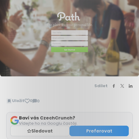
Sdílet
Uložit
0
0
Zobrazit
komentáře
Baví vás CzechCrunch?
Vídejte ho na Googlu častěji.
Sledovat
Preferovat