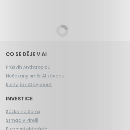
CO SE DĚJE V AI
Průšvih Anthtropicu
Nečekaný směr AI závodu
Kurzy, jak AI vypnout
INVESTICE
Sázka na Xerox
Strnad v Pirelli
Burzovní eldorádo