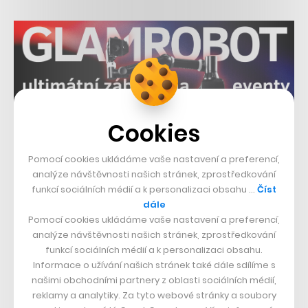
Cookies
Související témata:
Pomocí cookies ukládáme vaše nastavení a preferencí,
Venture
Investice
Path
analýze návštěvnosti našich stránek, zprostředkování
funkcí sociálních médií a k personalizaci obsahu …
Číst
Sdílet článek
dále
Pomocí cookies ukládáme vaše nastavení a preferencí,
analýze návštěvnosti našich stránek, zprostředkování
funkcí sociálních médií a k personalizaci obsahu.
Informace o užívání našich stránek také dále sdílíme s
Přejít do diskuze
našimi obchodními partnery z oblasti sociálních médií,
reklamy a analytiky. Za tyto webové stránky a soubory