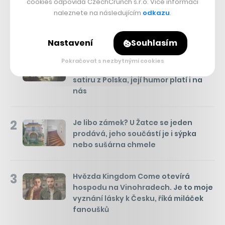
cookies odpovídá CzechCrunch s.r.o. Více informací
naleznete na následujícím
odkazu
.
Týden
Měsíc
NEJČTENĚJŠÍ ČLÁNKY
Nastavení
Souhlasím
1
Kam se hrabou české komedie.
Pokračovat s nezbytnými cookies
Pusťte si na Netflixu historickou
satiru z Polska, její humor platí i na
nás
2
Je libo zámek? U Žatce se jeden
prodává, jeho součástí je i sýpka
nebo sušárna chmele
3
Hvězda Kingdom Come otevírá
hospodu na Vinohradech. Je to moje
vyznání lásky k Česku, říká miláček
fanoušků